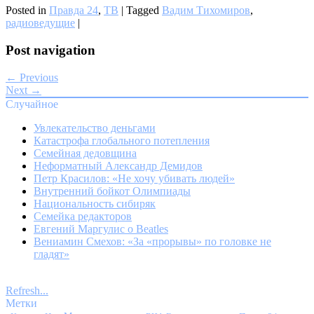
Posted in
Правда 24
,
ТВ
|
Tagged
Вадим Тихомиров
,
радиоведущие
|
Post navigation
← Previous
Next →
Случайное
Увлекательство деньгами
Катастрофа глобального потепления
Семейная дедовщина
Неформатный Александр Демидов
Петр Красилов: «Не хочу убивать людей»
Внутренний бойкот Олимпиады
Национальность сибиряк
Семейка редакторов
Евгений Маргулис о Beatles
Вениамин Смехов: «За «прорывы» по головке не
гладят»
Refresh...
Метки