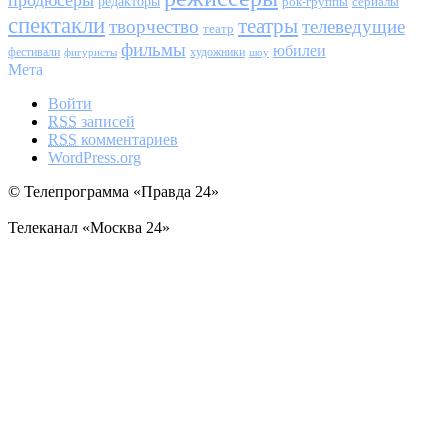
редакторы
сериалы
рок-группы
спектакли
театры
творчество
телеведущие
театр
фильмы
юбилеи
фестивали
художники
фигуристы
шоу
Мета
Войти
RSS
записей
RSS
комментариев
WordPress.org
© Телепрограмма «Правда 24»
Телеканал «Москва 24»