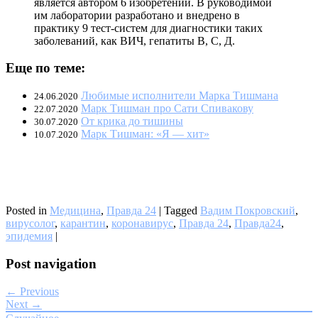
является автором 6 изобретений. В руководимой
им лаборатории разработано и внедрено в
практику 9 тест-систем для диагностики таких
заболеваний, как ВИЧ, гепатиты В, С, Д.
Еще по теме:
Любимые исполнители Марка Тишмана
24.06.2020
Марк Тишман про Сати Спивакову
22.07.2020
От крика до тишины
30.07.2020
Марк Тишман: «Я — хит»
10.07.2020
Posted in
Медицина
,
Правда 24
|
Tagged
Вадим Покровский
,
вирусолог
,
карантин
,
коронавирус
,
Правда 24
,
Правда24
,
эпидемия
|
Post navigation
← Previous
Next →