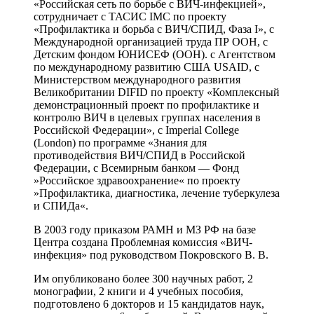
«Российская сеть по борьбе с ВИЧ-инфекцией»,
сотрудничает с ТАСИС IMC по проекту
«Профилактика и борьба с ВИЧ/СПИД, Фаза I», с
Международной организацией труда ПР ООН, с
Детским фондом ЮНИСЕФ (ООН). с Агентством
по международному развитию США USAID, с
Министерством международного развития
Великобритании DIFID по проекту «Комплексный
демонстрационный проект по профилактике и
контролю ВИЧ в целевых группах населения в
Российской Федерации», с Imperial College
(London) по программе «Знания для
противодействия ВИЧ/СПИД в Российской
Федерации, с Всемирным банком — Фонд
»Российское здравоохранение« по проекту
»Профилактика, диагностика, лечение туберкулеза
и СПИДа«.
В 2003 году приказом РАМН и МЗ РФ на базе
Центра создана Проблемная комиссия «ВИЧ-
инфекция» под руководством Покровского В. В.
Им опубликовано более 300 научных работ, 2
монографии, 2 книги и 4 учебных пособия,
подготовлено 6 докторов и 15 кандидатов наук,