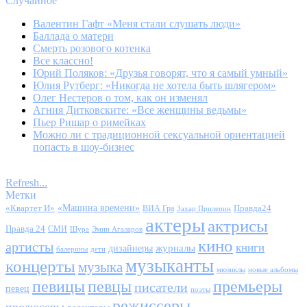
Случайное
Валентин Гафт «Меня стали слушать люди»
Баллада о матери
Смерть розового котенка
Все классно!
Юрий Поляков: «Друзья говорят, что я самый умный»
Юлия Рутберг: «Никогда не хотела быть шлягером»
Олег Нестеров о том, как он изменял
Агния Дитковските: «Все женщины ведьмы»
Пьер Ришар о римейках
Можно ли с традиционной сексуальной ориентацией
попасть в шоу-бизнес
Refresh...
Метки
«Квартет И»
«Машина времени»
Правда24
ВИА Гра
Захар Прилепин
актеры
актрисы
Правда 24
СМИ
Шура
Эмин Агаларов
кино
артисты
книги
журналы
дизайнеры
балерины
дети
музыканты
концерты
музыка
мюзиклы
новые альбомы
певицы
певцы
премьеры
писатели
певец
поэты
режиссеры
продюсеры