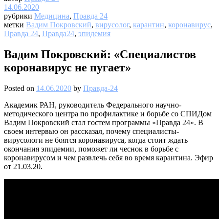
14.06.2020
рубрики
Медицина
,
Правда 24
метки
Вадим Покровский
,
вирусолог
,
карантин
,
коронавирус
,
Правда 24
,
Правда24
,
эпидемия
Вадим Покровский: «Специалистов
коронавирус не пугает»
Posted on
14.06.2020
by
Правда-24
Академик РАН, руководитель Федерального научно-
методического центра по профилактике и борьбе со СПИДом
Вадим Покровский стал гостем программы «Правда 24». В
своем интервью он рассказал, почему специалисты-
вирусологи не боятся коронавируса, когда стоит ждать
окончания эпидемии, поможет ли чеснок в борьбе с
коронавирусом и чем развлечь себя во время карантина. Эфир
от 21.03.20.