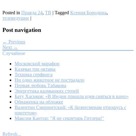
Posted in
Правда 24
,
ТВ
|
Tagged
Ксения Бородина
,
телеведущие
|
Post navigation
← Previous
Next →
Случайное
Московский марафон
Казачьи три октавы
Техника серфинга
Ни одно животное не пострадало
Первая любовь Табакова
Энергетика калмыцких степей
Бату Хасиков: «В Индии пришла идея сняться в кино»
Обнаженка на обложке
Валентин Смирнитский: «К бизнесменам отношусь с
пиитетом»
Максим Кантор: "Я не секретарь Гитлера!"
Refresh...