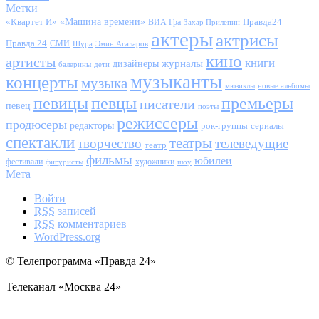
Метки
«Квартет И»
«Машина времени»
Правда24
ВИА Гра
Захар Прилепин
актеры
актрисы
Правда 24
СМИ
Шура
Эмин Агаларов
кино
артисты
книги
журналы
дизайнеры
балерины
дети
музыканты
концерты
музыка
мюзиклы
новые альбомы
певицы
певцы
премьеры
писатели
певец
поэты
режиссеры
продюсеры
редакторы
сериалы
рок-группы
спектакли
театры
творчество
телеведущие
театр
фильмы
юбилеи
фестивали
художники
фигуристы
шоу
Мета
Войти
RSS
записей
RSS
комментариев
WordPress.org
© Телепрограмма «Правда 24»
Телеканал «Москва 24»