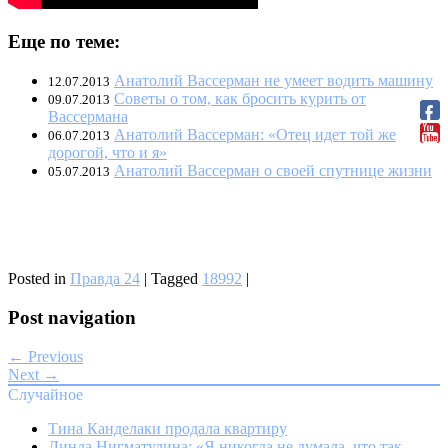
Еще по теме:
Анатолий Вассерман не умеет водить машину
12.07.2013
Советы о том, как бросить курить от
09.07.2013
Вассермана
Анатолий Вассерман: «Отец идет той же
06.07.2013
дорогой, что и я»
Анатолий Вассерман о своей спутнице жизни
05.07.2013
Posted in
Правда 24
|
Tagged
18992
|
Post navigation
← Previous
Next →
Случайное
Тина Канделаки продала квартиру
Линда Нигматулина: «Я никогда не думала, что так