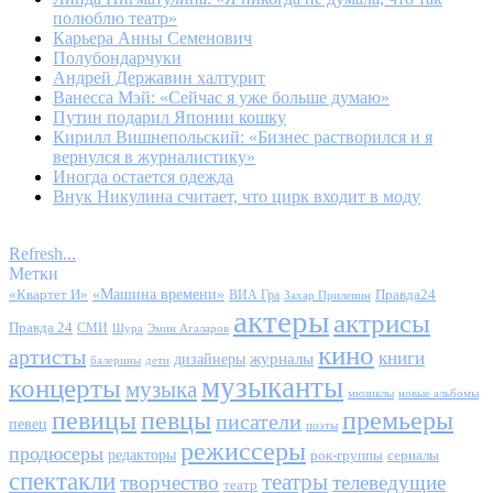
полюблю театр»
Карьера Анны Семенович
Полубондарчуки
Андрей Державин халтурит
Ванесса Мэй: «Сейчас я уже больше думаю»
Путин подарил Японии кошку
Кирилл Вишнепольский: «Бизнес растворился и я
вернулся в журналистику»
Иногда остается одежда
Внук Никулина считает, что цирк входит в моду
Refresh...
Метки
«Квартет И»
«Машина времени»
Правда24
ВИА Гра
Захар Прилепин
актеры
актрисы
Правда 24
СМИ
Шура
Эмин Агаларов
кино
артисты
книги
журналы
дизайнеры
балерины
дети
музыканты
концерты
музыка
мюзиклы
новые альбомы
певицы
певцы
премьеры
писатели
певец
поэты
режиссеры
продюсеры
редакторы
сериалы
рок-группы
спектакли
театры
творчество
телеведущие
театр