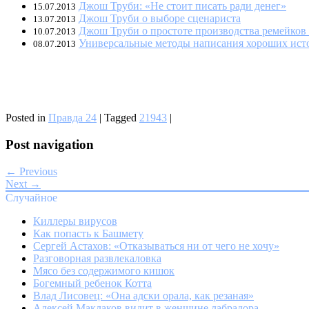
Джош Труби: «Не стоит писать ради денег»
15.07.2013
Джош Труби о выборе сценариста
13.07.2013
Джош Труби о простоте производства ремейков
10.07.2013
Универсальные методы написания хороших ист
08.07.2013
Posted in
Правда 24
|
Tagged
21943
|
Post navigation
← Previous
Next →
Случайное
Киллеры вирусов
Как попасть к Башмету
Сергей Астахов: «Отказываться ни от чего не хочу»
Разговорная развлекаловка
Мясо без содержимого кишок
Богемный ребенок Котта
Влад Лисовец: «Она адски орала, как резаная»
Алексей Маклаков видит в женщине лабрадора