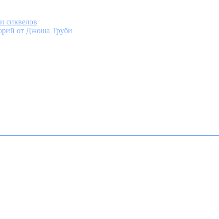
 и сиквелов
орий от Джоша Труби