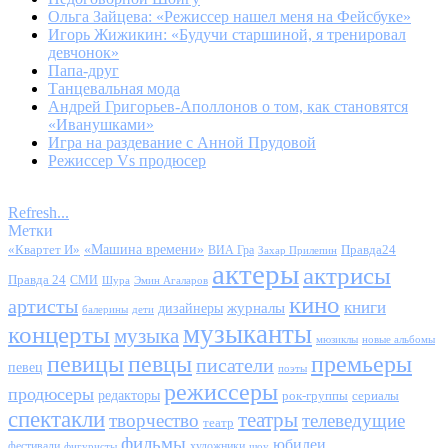
Ольга Зайцева: «Режиссер нашел меня на Фейсбуке»
Игорь Жижикин: «Будучи старшиной, я тренировал
девчонок»
Папа-друг
Танцевальная мода
Андрей Григорьев-Аполлонов о том, как становятся
«Иванушками»
Игра на раздевание с Анной Прудовой
Режиссер Vs продюсер
Refresh...
Метки
«Квартет И»
«Машина времени»
Правда24
ВИА Гра
Захар Прилепин
актеры
актрисы
Правда 24
СМИ
Шура
Эмин Агаларов
кино
артисты
книги
журналы
дизайнеры
балерины
дети
музыканты
концерты
музыка
мюзиклы
новые альбомы
певицы
певцы
премьеры
писатели
певец
поэты
режиссеры
продюсеры
редакторы
сериалы
рок-группы
спектакли
театры
творчество
телеведущие
театр
фильмы
юбилеи
фестивали
художники
фигуристы
шоу