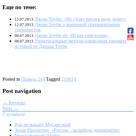
Еще по теме:
Джош Труби: «Не стоит писать ради денег»
15.07.2013
Джош Труби о жанровой специализации
12.07.2013
сценаристов
Джош Труби об «Играх престолов»
09.07.2013
Универсальные методы написания хороших
08.07.2013
историй от Джоша Труби
Posted in
Правда 24
|
Tagged
21943
|
Post navigation
← Previous
Next →
Случайное
Рок-музыкант Мусоргский
Захар Прилепин: «Россия – колыбель демократии»
Недоговорной Шойгу