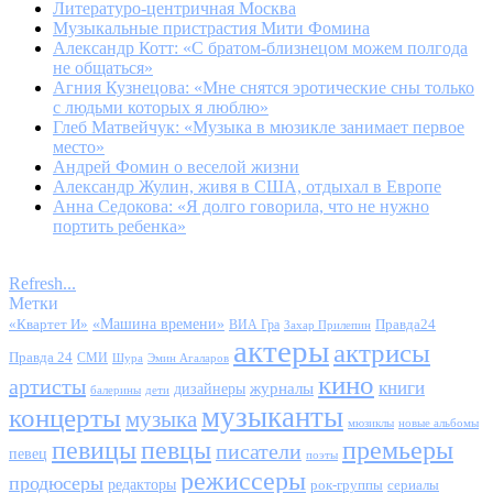
Литературо-центричная Москва
Музыкальные пристрастия Мити Фомина
Александр Котт: «С братом-близнецом можем полгода
не общаться»
Агния Кузнецова: «Мне снятся эротические сны только
с людьми которых я люблю»
Глеб Матвейчук: «Музыка в мюзикле занимает первое
место»
Андрей Фомин о веселой жизни
Александр Жулин, живя в США, отдыхал в Европе
Анна Седокова: «Я долго говорила, что не нужно
портить ребенка»
Refresh...
Метки
«Квартет И»
«Машина времени»
Правда24
ВИА Гра
Захар Прилепин
актеры
актрисы
Правда 24
СМИ
Шура
Эмин Агаларов
кино
артисты
книги
журналы
дизайнеры
балерины
дети
музыканты
концерты
музыка
мюзиклы
новые альбомы
певицы
певцы
премьеры
писатели
певец
поэты
режиссеры
продюсеры
редакторы
сериалы
рок-группы