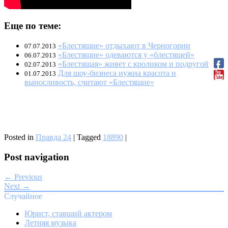
Еще по теме:
«Блестящие» отдыхают в Черногории
07.07.2013
«Блестящие» одеваются у «блестящей»
06.07.2013
«Блестящая» живет с кроликом и подругой
02.07.2013
Для шоу-бизнеса нужна красота и
01.07.2013
выносливость, считают «Блестящие»
Posted in
Правда 24
|
Tagged
18890
|
Post navigation
← Previous
Next →
Случайное
Юрист, ставший актером
Летняя музыка