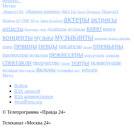
Refresh...
Метки
«Квартет И»
«Машина времени»
Правда24
ВИА Гра
Захар Прилепин
актеры
актрисы
Правда 24
СМИ
Шура
Эмин Агаларов
кино
артисты
книги
журналы
дизайнеры
балерины
дети
музыканты
концерты
музыка
мюзиклы
новые альбомы
певицы
певцы
премьеры
писатели
певец
поэты
режиссеры
продюсеры
редакторы
сериалы
рок-группы
спектакли
театры
творчество
телеведущие
театр
фильмы
юбилеи
фестивали
художники
фигуристы
шоу
Мета
Войти
RSS
записей
RSS
комментариев
WordPress.org
© Телепрограмма «Правда 24»
Телеканал «Москва 24»