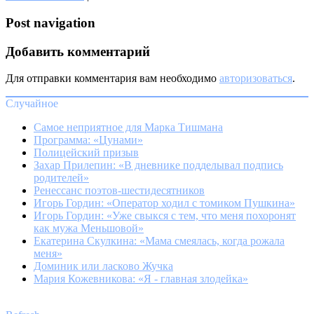
Post navigation
Добавить комментарий
Для отправки комментария вам необходимо
авторизоваться
.
Случайное
Самое неприятное для Марка Тишмана
Программа: «Цунами»
Полицейский призыв
Захар Прилепин: «В дневнике подделывал подпись
родителей»
Ренессанс поэтов-шестидесятников
Игорь Гордин: «Оператор ходил с томиком Пушкина»
Игорь Гордин: «Уже свыкся с тем, что меня похоронят
как мужа Меньшовой»
Екатерина Скулкина: «Мама смеялась, когда рожала
меня»
Доминик или ласково Жучка
Мария Кожевникова: «Я - главная злодейка»