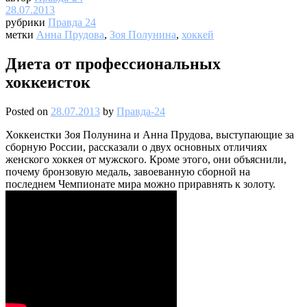
28.07.2013
рубрики
Правда 24
метки
Анна Прудова
,
Зоя Полунина
,
хоккей
Диета от профессиональных
хоккеисток
Posted on
28.07.2013
by
Правда-24
Хоккеистки Зоя Полунина и Анна Прудова, выступающие за
сборную России, рассказали о двух основных отличиях
женского хоккея от мужского. Кроме этого, они объяснили,
почему бронзовую медаль, завоеванную сборной на
последнем Чемпионате мира можно приравнять к золоту.