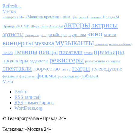
Refresh...
Метки
«Квартет И»
«Машина времени»
Правда24
ВИА Гра
Захар Прилепин
актеры
актрисы
Правда 24
СМИ
Шура
Эмин Агаларов
кино
артисты
книги
журналы
дизайнеры
балерины
дети
музыканты
концерты
музыка
мюзиклы
новые альбомы
певицы
певцы
премьеры
писатели
певец
поэты
режиссеры
продюсеры
редакторы
сериалы
рок-группы
спектакли
театры
творчество
телеведущие
театр
фильмы
юбилеи
фестивали
художники
фигуристы
шоу
Мета
Войти
RSS
записей
RSS
комментариев
WordPress.org
© Телепрограмма «Правда 24»
Телеканал «Москва 24»