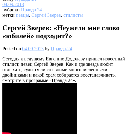
04.09.2013
рубрики
Правда 24
метки
певцы
,
Сергей Зверев
,
стилисты
Сергей Зверев: «Неужели мне слово
«юбилей» подходит?»
Posted on
04.09.2013
by
Правда-24
Сегодня к ведущему Евгению Додолеву пришел известный
стилист, певец Сергей Зверев. Как и где звезда любит
отдыхать, судится ли со своими многочисленными
двойниками и какой храм собирается восстанавливать,
смотрите в программе «Правда 24».