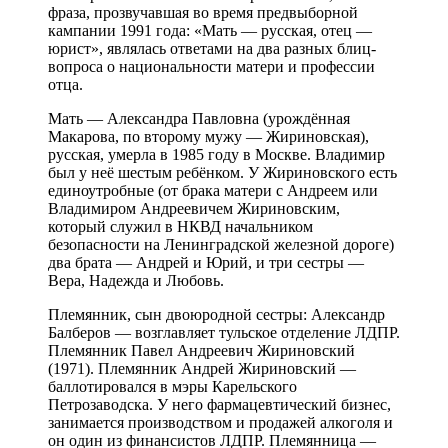
фраза, прозвучавшая во время предвыборной
кампании 1991 года: «Мать — русская, отец —
юрист», являлась ответами на два разных блиц-
вопроса о национальности матери и профессии
отца.
Мать — Александра Павловна (урождённая
Макарова, по второму мужу — Жириновская),
русская, умерла в 1985 году в Москве. Владимир
был у неё шестым ребёнком. У Жириновского есть
единоутробные (от брака матери с Андреем или
Владимиром Андреевичем Жириновским,
который служил в НКВД начальником
безопасности на Ленинградской железной дороге)
два брата — Андрей и Юрий, и три сестры —
Вера, Надежда и Любовь.
Племянник, сын двоюродной сестры: Александр
Балберов — возглавляет тульское отделение ЛДПР.
Племянник Павел Андреевич Жириновский
(1971). Племянник Андрей Жириновский —
баллотировался в мэры Карельского
Петрозаводска. У него фармацевтический бизнес,
занимается производством и продажей алкоголя и
он один из финансистов ЛДПР. Племянница —