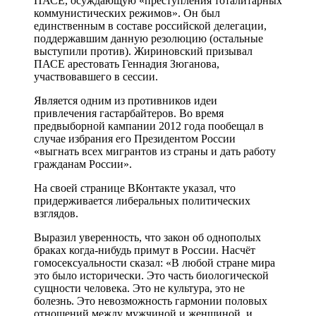
ПАСЕ, осуждающую «преступления тоталитарных
коммунистических режимов». Он был
единственным в составе российской делегации,
поддержавшим данную резолюцию (остальные
выступили против). Жириновский призывал
ПАСЕ арестовать Геннадия Зюганова,
участвовавшего в сессии.
Является одним из противников идеи
привлечения гастарбайтеров. Во время
предвыборной кампании 2012 года пообещал в
случае избрания его Президентом России
«выгнать всех мигрантов из страны и дать работу
гражданам России».
На своей странице ВКонтакте указал, что
придерживается либеральных политических
взглядов.
Выразил уверенность, что закон об однополых
браках когда-нибудь примут в России. Насчёт
гомосексуальности сказал: «В любой стране мира
это было исторически. Это часть биологической
сущности человека. Это не культура, это не
болезнь. Это невозможность гармонии половых
отношений между мужчиной и женщиной, и