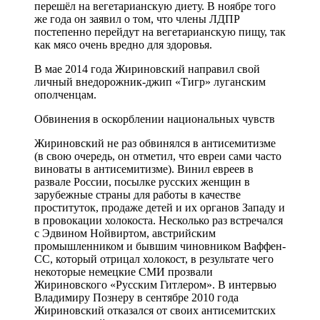
перешёл на вегетарианскую диету. В ноябре того
же года он заявил о том, что члены ЛДПР
постепенно перейдут на вегетарианскую пищу, так
как мясо очень вредно для здоровья.
В мае 2014 года Жириновский направил свой
личный внедорожник-джип «Тигр» луганским
ополченцам.
Обвинения в оскорблении национальных чувств
Жириновский не раз обвинялся в антисемитизме
(в свою очередь, он отметил, что евреи сами часто
виноваты в антисемитизме). Винил евреев в
развале России, посылке русских женщин в
зарубежные страны для работы в качестве
проституток, продаже детей и их органов Западу и
в провокации холокоста. Несколько раз встречался
с Эдвином Нойвиртом, австрийским
промышленником и бывшим чиновником Ваффен-
СС, который отрицал холокост, в результате чего
некоторые немецкие СМИ прозвали
Жириновского «Русским Гитлером». В интервью
Владимиру Познеру в сентябре 2010 года
Жириновский отказался от своих антисемитских