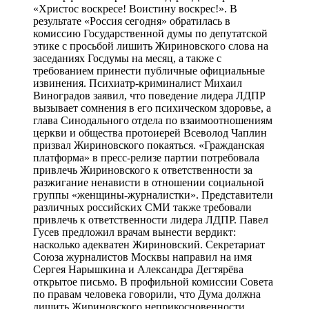
«Христос воскресе! Воистину воскрес!». В
результате «Россия сегодня» обратилась в
комиссию Государственной думы по депутатской
этике с просьбой лишить Жириновского слова на
заседаниях Госдумы на месяц, а также с
требованием принести публичные официальные
извинения. Психиатр-криминалист Михаил
Виноградов заявил, что поведение лидера ЛДПР
вызывает сомнения в его психическом здоровье, а
глава Синодального отдела по взаимоотношениям
церкви и общества протоиерей Всеволод Чаплин
призвал Жириновского покаяться. «Гражданская
платформа» в пресс-релизе партии потребовала
привлечь Жириновского к ответственности за
разжигание ненависти в отношении социальной
группы «женщины-журналистки». Представители
различных российских СМИ также требовали
привлечь к ответственности лидера ЛДПР. Павел
Гусев предложил врачам вынести вердикт:
насколько адекватен Жириновский. Секретариат
Союза журналистов Москвы направил на имя
Сергея Нарышкина и Александра Дегтярёва
открытое письмо. В профильной комиссии Совета
по правам человека говорили, что Дума должна
лишить Жириновского неприкосновенности.