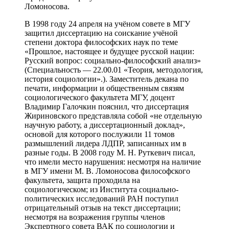
Ломоносова.
В 1998 году 24 апреля на учёном совете в МГУ
защитил диссертацию на соискание учёной
степени доктора философских наук по теме
«Прошлое, настоящее и будущее русской нации:
Русский вопрос: социально-философский анализ»
(Специальность — 22.00.01 «Теория, методология,
история социологии».). Заместитель декана по
печати, информации и общественным связям
социологического факультета МГУ, доцент
Владимир Галочкин пояснил, что диссертация
Жириновского представляла собой «не отдельную
научную работу, а диссертационный доклад»,
основой для которого послужили 11 томов
размышлений лидера ЛДПР, записанных им в
разные годы. В 2008 году М. Н. Руткевич писал,
что имели место нарушения: несмотря на наличие
в МГУ имени М. В. Ломоносова философского
факультета, защита проходила на
социологическом; из Института социально-
политических исследований РАН поступил
отрицательный отзыв на текст диссертации;
несмотря на возражения группы членов
Экспертного совета ВАК по социологии и