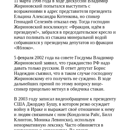
11 марта 1998 года в ходе дискуссии Владимир
Жириновский попытался выступить с
возражениями в адрес представителя президента
Ельцина Александра Котенкова, но спикер
Геннадий Селезнёв отказал ему. Тогда господин
Жириновский воскликнул: «Фракция, идём в
президиум!», забрался в председательское кресло и
начал поливать из стакана минеральной водой
собравшихся у президиума депутатов из фракции
«Яблоко».
5 февраля 2002 года на совете Госдумы Владимир
Жириновский заявил, что гражданство РФ надо
давать только русским. В ответ депутат Борис
Надеждин съязвил, что в таком случае господину
Жириновскому его получить не суждено. В ходе
дальнейших прений по этому вопросу вице-
спикер прицельно метнул в обидчика стакан.
В 2003 году записал видеообращение к президенту
США Джорджу Бушу, в котором резко осуждает
войну в Ираке и выражает своё отношение к нему
и людям связанным с ним (Кондолиза Райс, Билл
Клинтон, Моника Левински), используя
ненормативную лексику. Часто обвиняется в