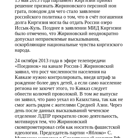
15 мая 2013 года парламент Киргизии принял
решение признать Жириновского персоной нон
грата, поводом для чего стало заявление
российского политика о том, что в счёт погашения
долга Киргизия могла бы отдать России озеро
Иссык-Куль. Позднее в заявлении МИД Киргизии
было отмечено, что Жириновский неоднократно
допускал неприемлемые высказывания,
оскорбляющие национальные чувства киргизского
народа.
24 октября 2013 года в эфире телепередачи
«Поединок» на канале Россия-1 Жириновский
заявил, что рост численности населения на
Кавказе нужно контролировать, введя штраф за
рождение более двух детей, а если само население
региона не захочет этого, то Кавказ следует
обнести колючей проволокой. В том же выпуске
он заявил, что рано уехал из Казахстана, так как не
смог жить рядом с жителями Средней Азии. Через
день после данных высказываний чеченское
отделение ЛДПР прекратило свою деятельность,
мотивируя тем, что Жириновский
скомпрометировал себя как носитель фашистской
идеологии. Председатель партии «Яблоко» С.