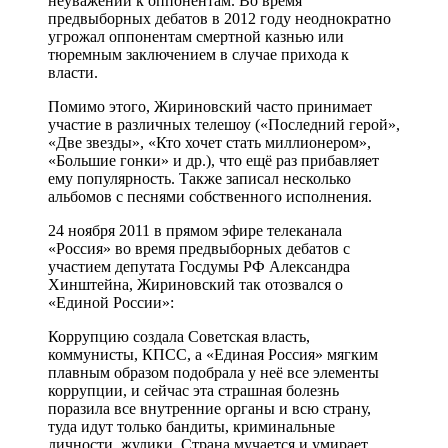
неуважении к оппонентам. Во время
предвыборных дебатов в 2012 году неоднократно
угрожал оппонентам смертной казнью или
тюремным заключением в случае прихода к
власти.
Помимо этого, Жириновский часто принимает
участие в различных телешоу («Последний герой»,
«Две звезды», «Кто хочет стать миллионером»,
«Большие гонки» и др.), что ещё раз прибавляет
ему популярность. Также записал несколько
альбомов с песнями собственного исполнения.
24 ноября 2011 в прямом эфире телеканала
«Россия» во время предвыборных дебатов с
участием депутата Госдумы РФ Александра
Хинштейна, Жириновский так отозвался о
«Единой России»:
Коррупцию создала Советская власть,
коммунисты, КПСС, а «Единая Россия» мягким
плавным образом подобрала у неё все элементы
коррупции, и сейчас эта страшная болезнь
поразила все внутренние органы и всю страну,
туда идут только бандиты, криминальные
личности, жулики. Страна мучается и умирает,