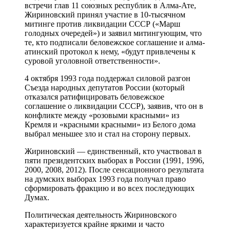
встречи глав 11 союзных республик в Алма-Ате,
Жириновский принял участие в 10-тысячном
митинге против ликвидации СССР («Марш
голодных очередей») и заявил митингующим, что
те, кто подписали беловежское соглашение и алма-
атинский протокол к нему, «будут привлечены к
суровой уголовной ответственности».
4 октября 1993 года поддержал силовой разгон
Съезда народных депутатов России (который
отказался ратифицировать беловежское
соглашение о ликвидации СССР), заявив, что он в
конфликте между «розовыми красными» из
Кремля и «красными красными» из Белого дома
выбрал меньшее зло и стал на сторону первых.
Жириновский — единственный, кто участвовал в
пяти президентских выборах в России (1991, 1996,
2000, 2008, 2012). После сенсационного результата
на думских выборах 1993 года получал право
сформировать фракцию и во всех последующих
Думах.
Политическая деятельность Жириновского
характеризуется крайне яркими и часто