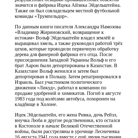
значится и фабрика Ицека Айзика Эйдельштейна.
Также он был совладельцем местной футбольной
команды «Трумпельдор».
По данным книги писателя Александра Намозова
«Владимир Жириновский, возвращение к
истокам» Вольф Эйдельштейн владел землёй и
выращивал хмель, а также руководил работой трёх
цехов, которые проводили первичную обработку
дерева для фанерной фабрики его отца. После
присоединения Западной Украины Вольф и его
брат Аарон были депортированы в Казахстан. В
Казахстане Вольф женился и затем был
депортирован в Польшу. Затем репатриировался в
Израиль. Был участником политического
движения «Ликуд», работал в компании по
продаже удобрений и химикатов. Погиб в августе
1983 года под колёсами автобуса, похоронен на
кладбище в Холоне.
Ицек Эйдельштейн, его жена Ривка, дочь Рейзл,
внучка Люба и другие родственники, кто остался
в Костополе в начале Великой Отечественной
войны, были расстреляны в урочище Лесничевка
16 августа 1941 года вместе с ещё двумя тысячами