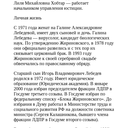
Лиля Михайловна Хобтар — работает
начальником управления юстиции.
Личная жизнь
С 1971 года женат на Галине Александровне
Лебедевой, имеет двух сыновей и дочь. Галина
Лебедева — вирусолог, кандидат биологических
наук. По утверждению Жириновского, в 1978 году
они официально развелись и с тех пор их
связывает церковный брак. В 1993 году
Жириновские к своей серебряной свадьбе
обвенчались по православному обряду.
Старший сын Игорь Владимирович Лебедев
родился в 1972 году. Имеет юридическое
образование (Юридическая академия). В январе
2000 года избран председателем фракции ЛДПР в
Госдуме третьего созыва. В Госдуме избран по
федеральному списку «Блока Жириновского». До
избрания в Думу работал в Министерстве труда и
социального развития РФ на должности советника
министра (Сергея Калашникова, бывшего члена
фракции ЛДПР в Госдуме второго созыва).