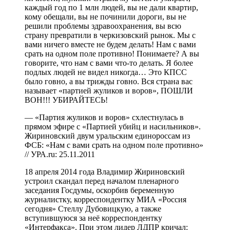
каждый год по 1 млн людей, вы не дали квартир,
кому обещали, вы не починили дороги, вы не
решили проблемы здравоохранения, вы всю
страну превратили в черкизовский рынок. Мы с
вами ничего вместе не будем делать! Нам с вами
срать на одном поле противно! Понимаете? А вы
говорите, что нам с вами что-то делать. Я более
подлых людей не видел никогда… Это КПСС
было говно, а вы трижды говно. Вся страна вас
называет «партией жуликов и воров», ПОШЛИ
ВОН!!! УБИРАЙТЕСЬ!
— «Партия жуликов и воров» схлестнулась в
прямом эфире с «Партией убийц и насильников».
Жириновский двум уральским единороссам из
ФСБ: «Нам с вами срать на одном поле противно»
// УРА.ru: 25.11.2011
18 апреля 2014 года Владимир Жириновский
устроил скандал перед началом пленарного
заседания Госдумы, оскорбив беременную
журналистку, корреспондентку МИА «Россия
сегодня» Стеллу Дубовицкую, а также
вступившуюся за неё корреспондентку
«Интерфакса». При этом лидер ЛДПР кричал: