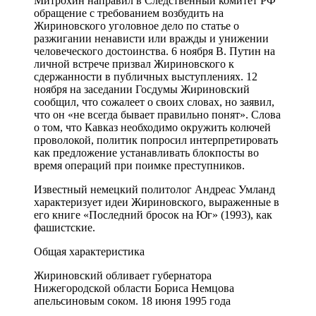
Митрохин направил в Следственный комитет РФ
обращение с требованием возбудить на
Жириновского уголовное дело по статье о
разжигании ненависти или вражды и унижении
человеческого достоинства. 6 ноября В. Путин на
личной встрече призвал Жириновского к
сдержанности в публичных выступлениях. 12
ноября на заседании Госдумы Жириновский
сообщил, что сожалеет о своих словах, но заявил,
что он «не всегда бывает правильно понят». Слова
о том, что Кавказ необходимо окружить колючей
проволокой, политик попросил интерпретировать
как предложение устанавливать блокпосты во
время операций при поимке преступников.
Известный немецкий политолог Андреас Умланд
характеризует идеи Жириновского, выраженные в
его книге «Последний бросок на Юг» (1993), как
фашистские.
Общая характеристика
Жириновский обливает губернатора
Нижегородской области Бориса Немцова
апельсиновым соком. 18 июня 1995 года