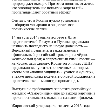
природа дает выход». При этом политик отметил,
что законодательные попытки запрета гей-
пропаганды дают обратный эффект.
Считает, что в России нужно установить
выборную монархию и запретить все
политические партии.
14 августа 2014 года на встрече в Ялте
представителей Госдумы и Путина предложил
назначить последнего на новую должность —
Верховный правитель, а также заменить
официальный российский триколор на чёрно-
жёлто-белый флаг, а современный гимн России —
на «Боже, царя храни». Кроме того, лидер ЛДПР
предложил выпустить заключенных из тюрем,
чтобы они «пошли защищать Луганск и Донецк»,
а также предложил подумать о новой должности в
правительстве — министре пропаганды.
Выступил с требованием запретить российскую
комедию «Самоубийцы» ещё до выхода картины в
прокат, основываясь только на названии фильма.
Жириновский утверждает, что летом 2013 года