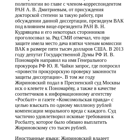
политологии во главе с членом-корреспондентом
РАН А. В. Дмитриевым, от присуждения
докторской степени за такую работу, при
обсуждении данной диссертации, президиум ВАК
под влиянием вице-президента РАН В. Н.
Кудрявцева и его некоторых сторонников
проголосовал за. Ряд СМИ отмечал, что при
защите имела место дача взятки членам комиссии
ВАК в размере пяти тысяч долларов США. В 2013
году депутат Государственной Думы РФ И. В.
Пономарёв направил на имя Генерального
прокурора РФ Ю. Я. Чайки запрос, где попросил
«провести прокурорскую проверку законности
защиты диссертации». В том же году
Жириновский подал в Пресненский суд Москвы
иск о клевете к Пономарёву, а также в качестве
соответчиков к информационному агентству
«Росбалт» и газете «Комсомольская правда» с
целью взыскать по одному миллиону рублей
компенсации морального вреда с каждого. Суд
частично удовлетворил исковые требования к
Росбалту, которое было обязано выплатить
Жириновскому сто тысяч рублей.
Иностранные языки: Жириновский владеет