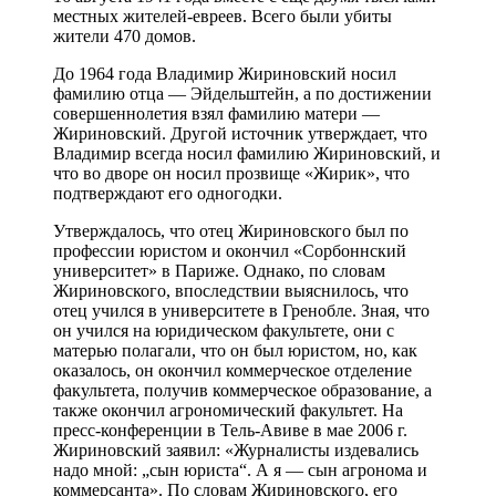
местных жителей-евреев. Всего были убиты
жители 470 домов.
До 1964 года Владимир Жириновский носил
фамилию отца — Эйдельштейн, а по достижении
совершеннолетия взял фамилию матери —
Жириновский. Другой источник утверждает, что
Владимир всегда носил фамилию Жириновский, и
что во дворе он носил прозвище «Жирик», что
подтверждают его одногодки.
Утверждалось, что отец Жириновского был по
профессии юристом и окончил «Сорбоннский
университет» в Париже. Однако, по словам
Жириновского, впоследствии выяснилось, что
отец учился в университете в Гренобле. Зная, что
он учился на юридическом факультете, они с
матерью полагали, что он был юристом, но, как
оказалось, он окончил коммерческое отделение
факультета, получив коммерческое образование, а
также окончил агрономический факультет. На
пресс-конференции в Тель-Авиве в мае 2006 г.
Жириновский заявил: «Журналисты издевались
надо мной: „сын юриста“. А я — сын агронома и
коммерсанта». По словам Жириновского, его