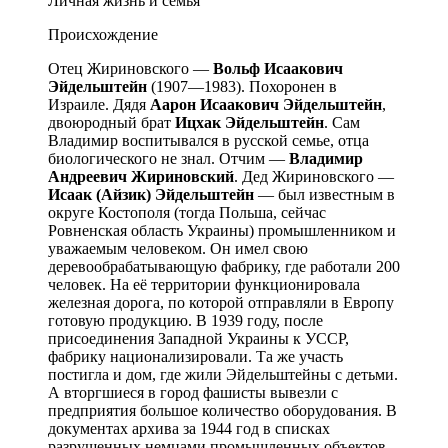
Личная жизнь и семья
Происхождение
Отец Жириновского —
Вольф Исаакович
Эйдельштейн
(1907—1983). Похоронен в
Израиле. Дядя
Аарон Исаакович Эйдельштейн
,
двоюродный брат
Ицхак Эйдельштейн
. Сам
Владимир воспитывался в русской семье, отца
биологического не знал. Отчим —
Владимир
Андреевич Жириновский
. Дед Жириновского —
Исаак (Айзик) Эйдельштейн
— был известным в
округе Костополя (тогда Польша, сейчас
Ровненская область Украины) промышленником и
уважаемым человеком. Он имел свою
деревообрабатывающую фабрику, где работали 200
человек. На её территории функционировала
железная дорога, по которой отправляли в Европу
готовую продукцию. В 1939 году, после
присоединения Западной Украины к УССР,
фабрику национализировали. Та же участь
постигла и дом, где жили Эйдельштейны с детьми.
А вторгшиеся в город фашисты вывезли с
предприятия большое количество оборудования. В
документах архива за 1944 год в списках
разрушенных немцами промышленных объектов