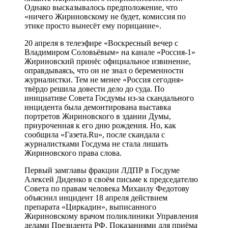
Однако высказывалось предположение, что
«ничего Жириновскому не будет, комиссия по
этике просто вынесёт ему порицание».
20 апреля в телеэфире «Воскресный вечер с
Владимиром Соловьёвым» на канале «Россия-1»
Жириновский принёс официальное извинение,
оправдываясь, что он не знал о беременности
журналистки. Тем не менее «Россия сегодня»
твёрдо решила довести дело до суда. По
инициативе Совета Госдумы из-за скандального
инцидента была демонтирована выставка
портретов Жириновского в здании Думы,
приуроченная к его дню рождения. Но, как
сообщила «Газета.Ru», после скандала с
журналистками Госдума не стала лишать
Жириновского права слова.
Первый замглавы фракции ЛДПР в Госдуме
Алексей Диденко в своём письме к председателю
Совета по правам человека Михаилу Федотову
объяснил инцидент 18 апреля действием
препарата «Циркадин», выписанного
Жириновскому врачом поликлиники Управления
делами Президента РФ. Показаниями для приёма