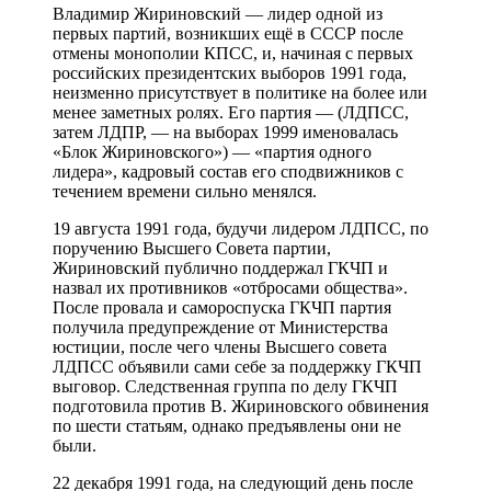
Владимир Жириновский — лидер одной из
первых партий, возникших ещё в СССР после
отмены монополии КПСС, и, начиная с первых
российских президентских выборов 1991 года,
неизменно присутствует в политике на более или
менее заметных ролях. Его партия — (ЛДПСС,
затем ЛДПР, — на выборах 1999 именовалась
«Блок Жириновского») — «партия одного
лидера», кадровый состав его сподвижников с
течением времени сильно менялся.
19 августа 1991 года, будучи лидером ЛДПСС, по
поручению Высшего Совета партии,
Жириновский публично поддержал ГКЧП и
назвал их противников «отбросами общества».
После провала и самороспуска ГКЧП партия
получила предупреждение от Министерства
юстиции, после чего члены Высшего совета
ЛДПСС объявили сами себе за поддержку ГКЧП
выговор. Следственная группа по делу ГКЧП
подготовила против В. Жириновского обвинения
по шести статьям, однако предъявлены они не
были.
22 декабря 1991 года, на следующий день после