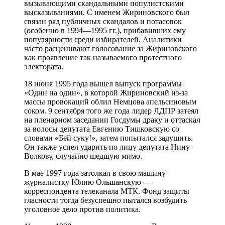
вызывающими скандальными популистскими
высказываниями. С именем Жириновского был
связан ряд публичных скандалов и потасовок
(особенно в 1994—1995 гг.), прибавивших ему
популярности среди избирателей. Аналитики
часто расценивают голосование за Жириновского
как проявление так называемого протестного
электората.
18 июня 1995 года вышел выпуск программы
«Один на один», в которой Жириновский из-за
массы провокаций облил Немцова апельсиновым
соком. 9 сентября того же года лидер ЛДПР затеял
на пленарном заседании Госдумы драку и оттаскал
за волосы депутата Евгению Тишковскую со
словами «Бей суку!», затем попытался задушить.
Он также успел ударить по лицу депутата Нину
Волкову, случайно шедшую мимо.
В мае 1997 года затолкал в свою машину
журналистку Юлию Ольшанскую —
корреспондента телеканала МТК. Фонд защиты
гласности тогда безуспешно пытался возбудить
уголовное дело против политика.