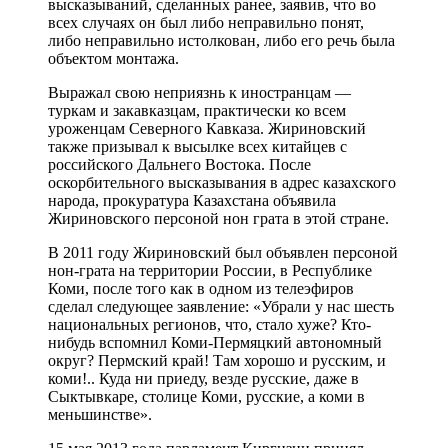
высказываний, сделанных ранее, заявив, что во
всех случаях он был либо неправильно понят,
либо неправильно истолкован, либо его речь была
объектом монтажа.
Выражал свою неприязнь к иностранцам —
туркам и закавказцам, практически ко всем
уроженцам Северного Кавказа. Жириновский
также призывал к высылке всех китайцев с
российского Дальнего Востока. После
оскорбительного высказывания в адрес казахского
народа, прокуратура Казахстана объявила
Жириновского персоной нон грата в этой стране.
В 2011 году Жириновский был объявлен персоной
нон-грата на территории России, в Республике
Коми, после того как в одном из телеэфиров
сделал следующее заявление: «Убрали у нас шесть
национальных регионов, что, стало хуже? Кто-
нибудь вспомнил Коми-Пермяцкий автономный
округ? Пермский край! Там хорошо и русским, и
коми!.. Куда ни приеду, везде русские, даже в
Сыктывкаре, столице Коми, русские, а коми в
меньшинстве».