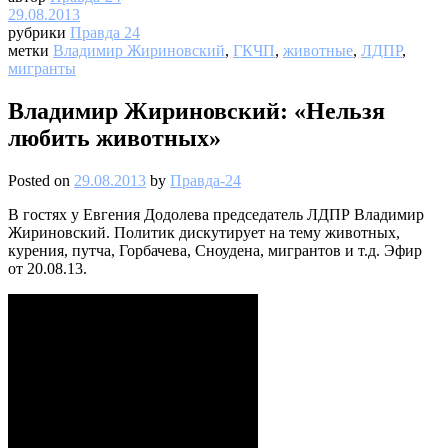
29.08.2013
рубрики
Правда 24
метки
Владимир Жириновский
,
ГКЧП
,
животные
,
ЛДПР
,
мигранты
Владимир Жириновский: «Нельзя
любить животных»
Posted on
29.08.2013
by
Правда-24
В гостях у Евгения Додолева председатель ЛДПР Владимир
Жириновский. Политик дискутирует на тему животных,
курения, путча, Горбачева, Сноудена, мигрантов и т.д. Эфир
от 20.08.13.