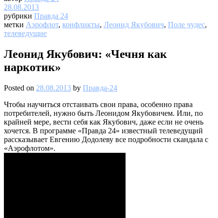
28.08.2013
рубрики
Правда 24
метки
Аэрофлот
,
конфликты
,
Леонид Якубович
,
Поле чудес
,
телеведущие
Леонид Якубович: «Чечня как
наркотик»
Posted on
28.08.2013
by
Правда-24
Чтобы научиться отстаивать свои права, особенно права
потребителей, нужно быть Леонидом Якубовичем. Или, по
крайней мере, вести себя как Якубович, даже если не очень
хочется. В программе «Правда 24» известный телеведущий
рассказывает Евгению Додолеву все подробности скандала с
«Аэрофлотом».