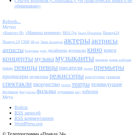
Сергей Воронов (CrossroadZ): «Я практически никого не
обманываю»
Refresh...
Метки
«Квартет И»
«Машина времени»
Правда24
ВИА Гра
Захар Прилепин
актеры
актрисы
Правда 24
СМИ
Шура
Эмин Агаларов
кино
артисты
книги
журналы
дизайнеры
балерины
дети
музыканты
концерты
музыка
мюзиклы
новые альбомы
певицы
певцы
премьеры
писатели
певец
поэты
режиссеры
продюсеры
редакторы
сериалы
рок-группы
спектакли
театры
творчество
телеведущие
театр
фильмы
юбилеи
фестивали
художники
фигуристы
шоу
Мета
Войти
RSS
записей
RSS
комментариев
WordPress.org
© Телепрограмма «Правда 24»