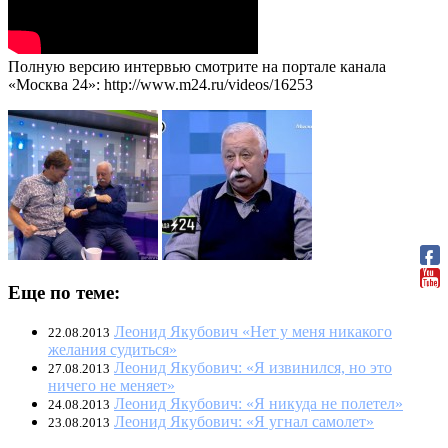
Полную версию интервью смотрите на портале канала
«Москва 24»: http://www.m24.ru/videos/16253
Еще по теме:
Леонид Якубович «Нет у меня никакого
22.08.2013
желания судиться»
Леонид Якубович: «Я извинился, но это
27.08.2013
ничего не меняет»
Леонид Якубович: «Я никуда не полетел»
24.08.2013
Леонид Якубович: «Я угнал самолет»
23.08.2013