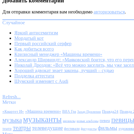
Добавить комментарий
Для отправки комментария вам необходимо
авторизоваться
.
Случайное
Яркий антисемитизм
Мордатый кот
Первый российский серфер
Как добиться всего
Кризисный менеджер «Машины времени»
Александр Ширвиндт: «Маяковский боится, что его пере
Николай Дроздов: «Всё что можно заселить, мы уже засе
Хороший адвокат знает законы, лучший – судью
Подделка аттестата
Шумский изменяет с Audi
Refresh...
Метки
«Квартет И»
«Машина времени»
Правда24
Правда 
ВИА Гра
Захар Прилепин
музыканты
певиц
музыка
певец
мюзиклы
новые альбомы
театры
телеведущие
фильмы
театр
фестивали
художник
фигуристы