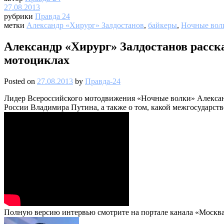
27.08.2013
рубрики
Правда 24
метки
Александр «Хирург» Залдостанов
,
байкеры
,
Ночные вол
Александр «Хирург» Залдостанов расск
мотоциклах
Posted on
27.08.2013
by
Правда-24
Лидер Всероссийского мотодвижения «Ночные волки» Александр
России Владимира Путина, а также о том, какой межгосударст
Полную версию интервью смотрите на портале канала «Москва 2