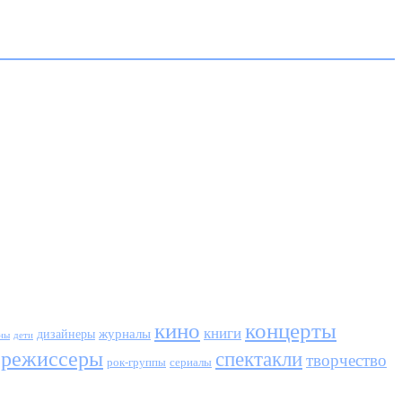
кино
концерты
книги
журналы
дизайнеры
ны
дети
режиссеры
спектакли
творчество
сериалы
рок-группы