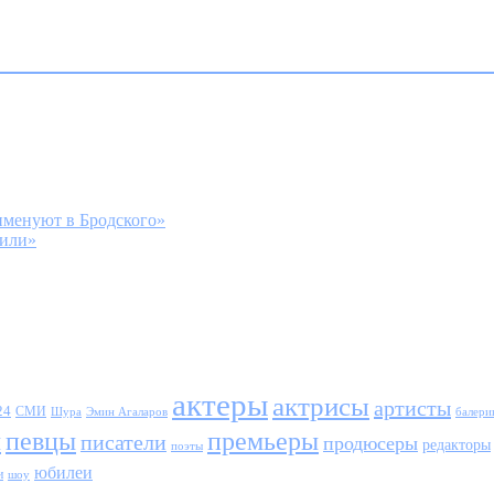
именуют в Бродского»
лили»
актеры
актрисы
артисты
24
СМИ
Шура
балери
Эмин Агаларов
ы
певцы
премьеры
писатели
продюсеры
редакторы
поэты
юбилеи
и
шоу