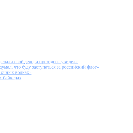
лали своё дело, а президент увидел»
мал, что буду заступаться за российский флот»
Ночных волках»
 байкерах