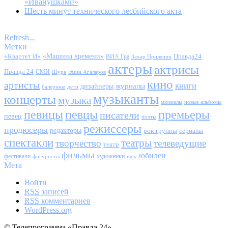
«Иванушками»
Шесть минут технического лесбийского акта
Refresh...
Метки
«Квартет И»
«Машина времени»
Правда24
ВИА Гра
Захар Прилепин
актеры
актрисы
Правда 24
СМИ
Шура
Эмин Агаларов
кино
артисты
книги
журналы
дизайнеры
балерины
дети
музыканты
концерты
музыка
мюзиклы
новые альбомы
певицы
певцы
премьеры
писатели
певец
поэты
режиссеры
продюсеры
редакторы
сериалы
рок-группы
спектакли
театры
творчество
телеведущие
театр
фильмы
юбилеи
фестивали
художники
фигуристы
шоу
Мета
Войти
RSS
записей
RSS
комментариев
WordPress.org
© Телепрограмма «Правда 24»