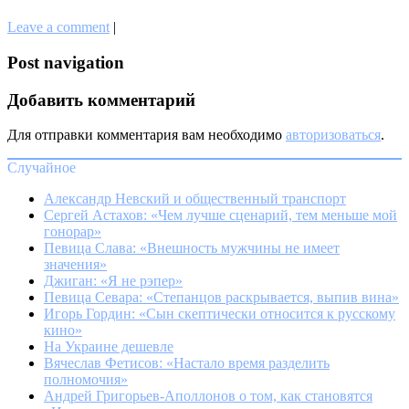
Leave a comment
|
Post navigation
Добавить комментарий
Для отправки комментария вам необходимо
авторизоваться
.
Случайное
Александр Невский и общественный транспорт
Сергей Астахов: «Чем лучше сценарий, тем меньше мой
гонорар»
Певица Слава: «Внешность мужчины не имеет
значения»
Джиган: «Я не рэпер»
Певица Севара: «Степанцов раскрывается, выпив вина»
Игорь Гордин: «Сын скептически относится к русскому
кино»
На Украине дешевле
Вячеслав Фетисов: «Настало время разделить
полномочия»
Андрей Григорьев-Аполлонов о том, как становятся