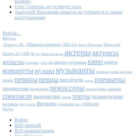
волках»
Олег Скрипка дегустирует сало
Анатолий Вассерман никогда не готовится к своим
выступлениям
Refresh...
Метки
«Квартет И»
«Машина времени»
Правда24
ВИА Гра
Захар Прилепин
актеры
актрисы
Правда 24
СМИ
Шура
Эмин Агаларов
кино
артисты
книги
журналы
дизайнеры
балерины
дети
музыканты
концерты
музыка
мюзиклы
новые альбомы
певицы
певцы
премьеры
писатели
певец
поэты
режиссеры
продюсеры
редакторы
сериалы
рок-группы
спектакли
театры
творчество
телеведущие
театр
фильмы
юбилеи
фестивали
художники
фигуристы
шоу
Мета
Войти
RSS
записей
RSS
комментариев