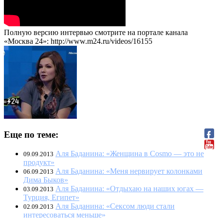
Полную версию интервью смотрите на портале канала
«Москва 24»: http://www.m24.ru/videos/16155
Еще по теме:
Аля Баданина: «Женщина в Cosmo — это не
09.09.2013
продукт»
Аля Баданина: «Меня нервирует колонками
06.09.2013
Дима Быков»
Аля Баданина: «Отдыхаю на наших югах —
03.09.2013
Турция, Египет»
Аля Баданина: «Сексом люди стали
02.09.2013
интересоваться меньше»