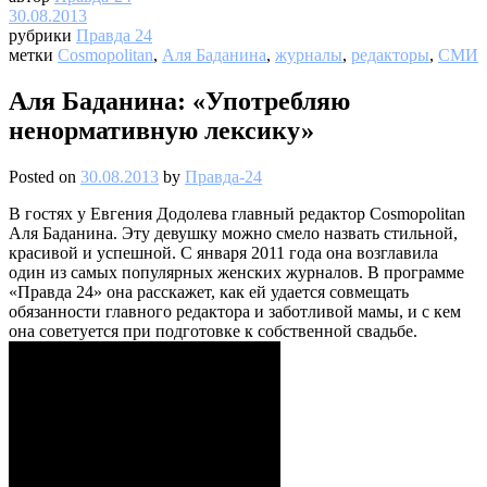
30.08.2013
рубрики
Правда 24
метки
Cosmopolitan
,
Аля Баданина
,
журналы
,
редакторы
,
СМИ
Аля Баданина: «Употребляю
ненормативную лексику»
Posted on
30.08.2013
by
Правда-24
В гостях у Евгения Додолева главный редактор Cosmopolitan
Аля Баданина. Эту девушку можно смело назвать стильной,
красивой и успешной. С января 2011 года она возглавила
один из самых популярных женских журналов. В программе
«Правда 24» она расскажет, как ей удается совмещать
обязанности главного редактора и заботливой мамы, и с кем
она советуется при подготовке к собственной свадьбе.