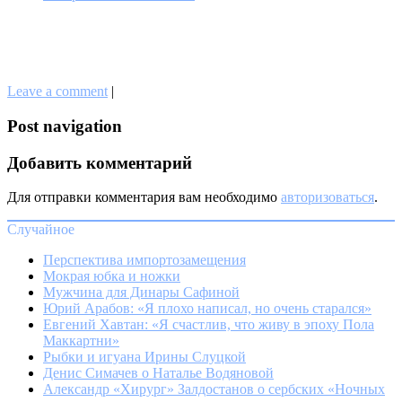
Leave a comment
|
Post navigation
Добавить комментарий
Для отправки комментария вам необходимо
авторизоваться
.
Случайное
Перспектива импортозамещения
Мокрая юбка и ножки
Мужчина для Динары Сафиной
Юрий Арабов: «Я плохо написал, но очень старался»
Евгений Хавтан: «Я счастлив, что живу в эпоху Пола
Маккартни»
Рыбки и игуана Ирины Слуцкой
Денис Симачев о Наталье Водяновой
Александр «Хирург» Залдостанов о сербских «Ночных