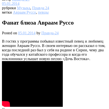
05.01.2014
рубрики
Музыка
,
Правда 24
метки
Авраам Руссо
,
певцы
Фанат блюза Авраам Руссо
Posted on
05.01.2014
by
Правда-24
В гостях у программы побывал известный певец и любимец
женщин Авраам Руссо. В своем интервью он рассказал о том,
когда последний раз был у себя на родине в Сирии, чему два
года обучался у китайского профессора и когда его
поклонники услышат новую песню «Дочь Востока».