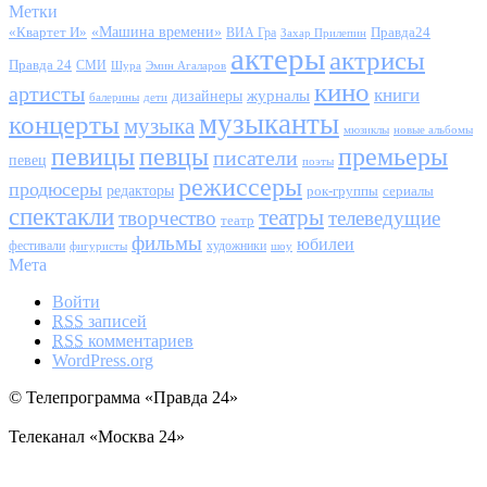
Метки
«Квартет И»
«Машина времени»
Правда24
ВИА Гра
Захар Прилепин
актеры
актрисы
Правда 24
СМИ
Шура
Эмин Агаларов
кино
артисты
книги
журналы
дизайнеры
балерины
дети
музыканты
концерты
музыка
мюзиклы
новые альбомы
певицы
певцы
премьеры
писатели
певец
поэты
режиссеры
продюсеры
редакторы
сериалы
рок-группы
спектакли
театры
творчество
телеведущие
театр
фильмы
юбилеи
фестивали
художники
фигуристы
шоу
Мета
Войти
RSS
записей
RSS
комментариев
WordPress.org
© Телепрограмма «Правда 24»
Телеканал «Москва 24»