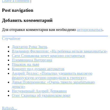
Leave a comment
|
Post navigation
Добавить комментарий
Для отправки комментария вам необходимо
авторизоваться
.
Случайное
Диктатор Рома Зверь
Владимир Филиппов: «На ребенка нельзя замахиваться»
Сати Спивакова хочет красиво состариться
Племянница Виторгана
Прыжок на льве
Концерт под дулами автоматов
Андрей Деллос: «Попытки удешевить высокую
французскую кухню приводили к гротеску»
Дарья Повереннова: «Очень тяжело зарабатываю
деньги»
Несуеверный Андрей Державин
Олег Скрипка об украинском роке
Refresh...