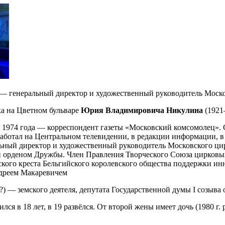
) — генеральный директор и художественный руководитель Моск
ка на Цветном бульваре
Юрия Владимировича Никулина
(1921
 1974 года — корреспондент газеты «Московский комсомолец». С
работал на Центральном телевидении, в редакции информации,
льный директор и художественный руководитель Московского ци
ён орденом Дружбы. Член Правления Творческого Союза цирков
ого креста Бельгийского королевского общества поддержки инно
ндреем Макаревичем
 — земского деятеля, депутата Государственной думы I созыва 
я в 18 лет, в 19 развёлся. От второй жены имеет дочь (1980 г. 