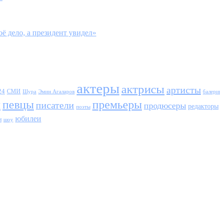
̈ дело, а президент увидел»
актеры
актрисы
артисты
24
СМИ
Шура
балери
Эмин Агаларов
ы
певцы
премьеры
писатели
продюсеры
редакторы
поэты
юбилеи
и
шоу