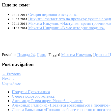
Еще по теме:
Секция циркового искусства
08.11.2014
Никулин считает, что на премьеру лучше не ход
06.11.2014
Максим Никулин: «Наступает время троечнико
02.11.2014
Максим Никулин: «В мае лето уже продано»
01.11.2014
Posted in
Правда 24
,
Цирк
|
Tagged
Максим Никулин
,
Цирк на Ц
Post navigation
← Previous
Next →
Случайное
Попугай Пускепалиса
Смерть розового котенка
Александр Ревва ищет iPhone 6 в унитазе
Александр Галибин: «Нравится возвращаться в прошлое»
Лариса Барыкина: «Провинция более трепетно относится