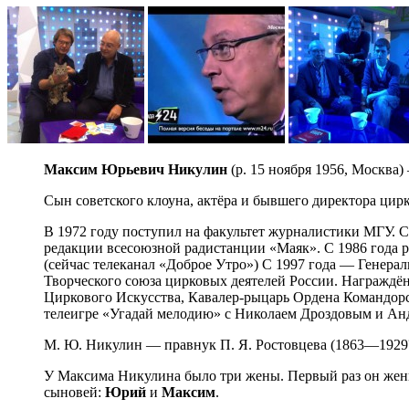
Максим Юрьевич Никулин
(р. 15 ноября 1956, Москва
Сын советского клоуна, актёра и бывшего директора цир
В 1972 году поступил на факультет журналистики МГУ. С
редакции всесоюзной радистанции «Маяк». С 1986 года 
(сейчас телеканал «Доброе Утро») С 1997 года — Генера
Творческого союза цирковых деятелей России. Награжд
Циркового Искусства, Кавалер-рыцарь Ордена Командорск
телеигре «Угадай мелодию» с Николаем Дроздовым и А
М. Ю. Никулин — правнук П. Я. Ростовцева (1863—1929?)
У Максима Никулина было три жены. Первый раз он женилс
сыновей:
Юрий
и
Максим
.