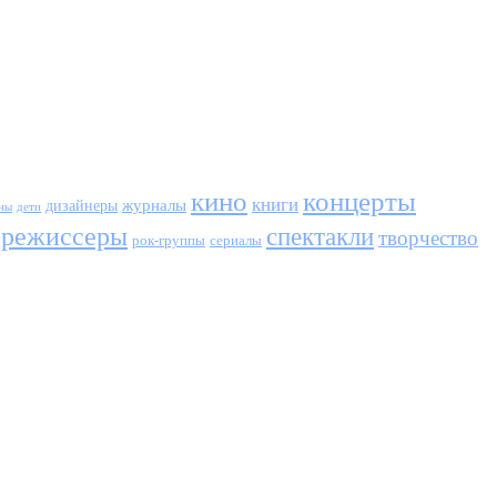
кино
концерты
книги
журналы
дизайнеры
ны
дети
режиссеры
спектакли
творчество
сериалы
рок-группы