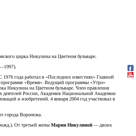
овского цирка Никулина на Цветном бульваре.
—1997).
 1976 года работал в «Последних известиях» Главной
 в программе «Время». Ведущий программы «Утро»
рка Никулина на Цветном бульваре. Член правления
ых деятелей России, Академик Национальной Академии
ваций и изобретений. 4 января 2004 год участвовал в
от города Воронежа.
рожд.). От третьей жены
Марии Никулиной
— двоих