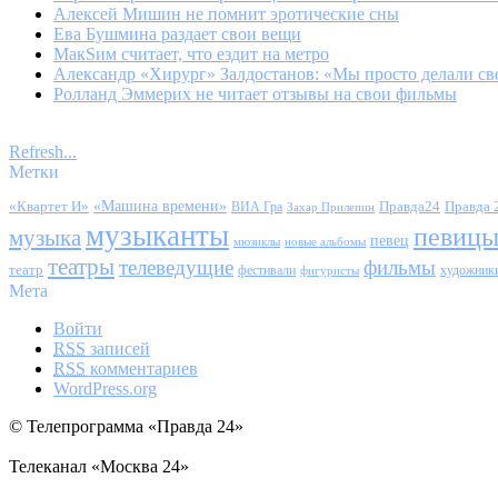
Алексей Мишин не помнит эротические сны
Ева Бушмина раздает свои вещи
МакSим считает, что ездит на метро
Александр «Хирург» Залдостанов: «Мы просто делали свое
Ролланд Эммерих не читает отзывы на свои фильмы
Refresh...
Метки
«Квартет И»
«Машина времени»
Правда24
Правда 
ВИА Гра
Захар Прилепин
музыканты
певиц
музыка
певец
мюзиклы
новые альбомы
театры
телеведущие
фильмы
театр
фестивали
художник
фигуристы
Мета
Войти
RSS
записей
RSS
комментариев
WordPress.org
© Телепрограмма «Правда 24»
Телеканал «Москва 24»