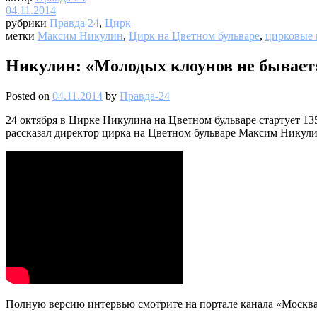
04.11.2014
рубрики
Правда 24
,
Цирк
метки
Максим Никулин
,
Цирк на Цветном бульваре
,
цирковые
Никулин: «Молодых клоунов не бывает
Posted on
04.11.2014
by
Правда-24
24 октября в Цирке Никулина на Цветном бульваре стартует 135
рассказал директор цирка на Цветном бульваре Максим Никулин
Полную версию интервью смотрите на портале канала «Москва 2