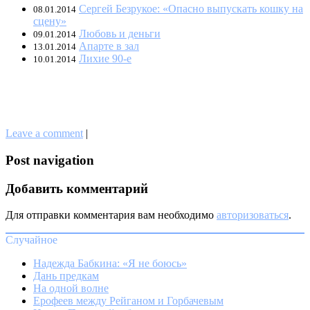
Сергей Безрукое: «Опасно выпускать кошку на
08.01.2014
сцену»
Любовь и деньги
09.01.2014
Апарте в зал
13.01.2014
Лихие 90-е
10.01.2014
Leave a comment
|
Post navigation
Добавить комментарий
Для отправки комментария вам необходимо
авторизоваться
.
Случайное
Надежда Бабкина: «Я не боюсь»
Дань предкам
На одной волне
Ерофеев между Рейганом и Горбачевым