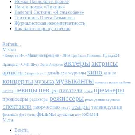
Ножка Павловой в бронзе
На что похож «Пикник»
Валерий Сюткин: «Я сам собака»
Твиттопись Олега Газманова
Журналистская некомпетентность
Как найти хорошую песню
Refresh...
Метки
«Квартет И»
«Машина времени»
Правда24
ВИА Гра
Захар Прилепин
актеры
актрисы
Правда 24
СМИ
Шура
Эмин Агаларов
кино
артисты
книги
журналы
дизайнеры
балерины
дети
музыканты
концерты
музыка
мюзиклы
новые альбомы
певицы
певцы
премьеры
писатели
певец
поэты
режиссеры
продюсеры
редакторы
сериалы
рок-группы
спектакли
театры
творчество
телеведущие
театр
фильмы
юбилеи
фестивали
художники
фигуристы
шоу
Мета
Войти