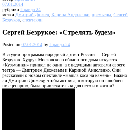
07.01.2014
рубрики
Правда 24
метки
Дмитрий Дюжев
,
Карина Андоленко
,
премьеры
,
Сергей
Безруков
,
спектакли
Сергей Безрукое: «Стрелять будем»
Posted on
07.01.2014
by
Правда-24
В студии программы народный артист России — Сергей
Безруков. Худрук Московского областного дома искусств
«Кузьминки» пришел не один, а с ведущими актерами своего
театра — Дмитрием Дюжевым и Кариной Андоленко. Они
рассказали о новом спектакле «Нашла коса на камень». Важно
ли Дмитрию Дюжеву, чтобы актриса, в которую он влюблен
по сценарию, была привлекательна для него и в жизни?