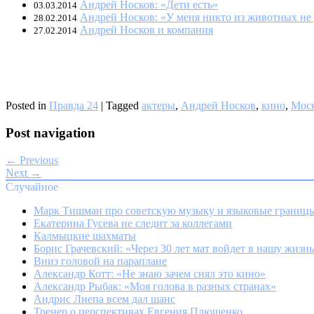
Андрей Носков: «Дети есть»
03.03.2014
Андрей Носков: «У меня никто из животных не
28.02.2014
Андрей Носков и компания
27.02.2014
Posted in
Правда 24
|
Tagged
актеры
,
Андрей Носков
,
кино
,
Моск
Post navigation
← Previous
Next →
Случайное
Марк Тишман про советскую музыку и языковые границ
Екатерина Гусева не следит за коллегами
Калмыцкие шахматы
Борис Грачевский: «Через 30 лет мат войдет в нашу жизн
Вниз головой на параплане
Александр Котт: «Не знаю зачем снял это кино»
Александр Рыбак: «Моя голова в разных странах»
Андрис Лиепа всем дал шанс
Тренер о перспективах Евгения Плющенко