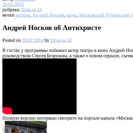
26.02.2014
рубрики
Правда 24
метки
актеры
,
Андрей Носков
,
кино
,
Московский Губернский т
Андрей Носков об Антихристе
Posted on
26.02.2014
by
Правда-24
В гостях у программы побывал актер театра и кино Андрей Носк
руководством Сергея Безрукова, а также о новом сериале, съем
Полную версию интервью смотрите на портале канала «Москва 2