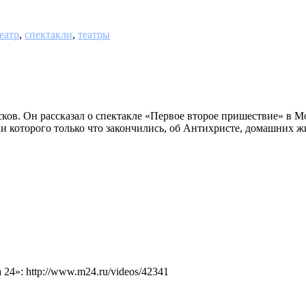
еатр
,
спектакли
,
театры
ов. Он рассказал о спектакле «Первое второе пришествие» в Мос
ки которого только что закончились, об Антихристе, домашних ж
4»: http://www.m24.ru/videos/42341