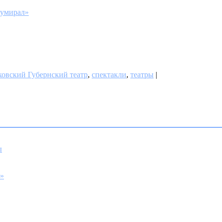
 умирал»
овский Губернский театр
,
спектакли
,
театры
|
ы
ь»