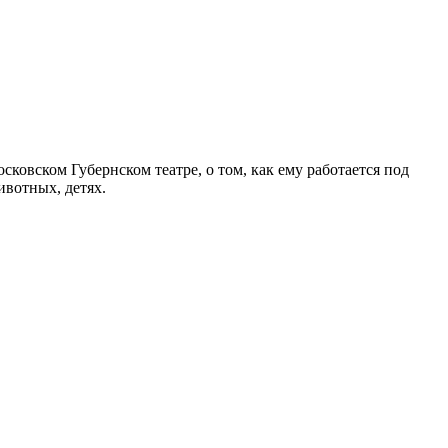
ковском Губернском театре, о том, как ему работается под
ивотных, детях.