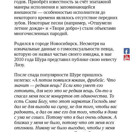
годов. Приобрёл известность за счёт эпатажной
манеры исполнения и запоминающейся
внешности — особенностью исполнителя до
некоторого времени являлось отсутствие передних
зубов. Некоторые песни (например, «Отшумели
летние дожди» и «Твори добро») стали объектами
многочисленных пародий.
Родился в городе Новосибирск. Несмотря на
изначальные данные о гомосексуальности певца,
которую он назвал частью своего имиджа, в мае
2010 года Шура представил публике свою невесту
Лизу.
После спада популярности Шуре пришлось
нелегко: «
А потом появился кокаин, фрибейс. Что
значит — редкая вещь? Если кто умеет его
готовить, для него это не редкая вещь. Он-то и
спасал меня после концертов от одиночества. То
есть Слава Богу, что этот наркотик Господь мне
дал не для выхода на сцену, не для того, чтобы вас
радовать, а дал он мне его для того, чтобы я дома
с ума не сошел. Потому что я был очень одинок. А
близких у меня не было, потому что от меня всех
отгоняли. Никому не было выгодно, чтобы у меня