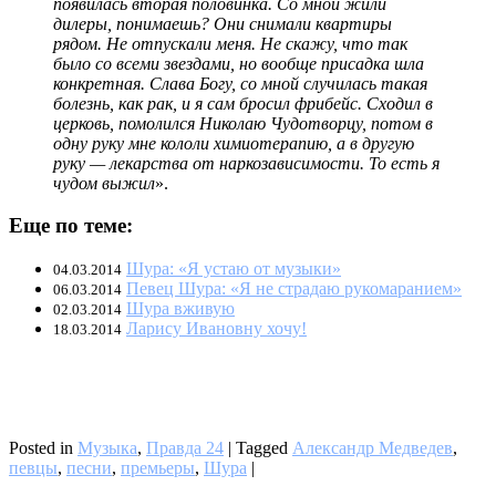
появилась вторая половинка. Со мной жили
дилеры, понимаешь? Они снимали квартиры
рядом. Не отпускали меня. Не скажу, что так
было со всеми звездами, но вообще присадка шла
конкретная. Слава Богу, со мной случилась такая
болезнь, как рак, и я сам бросил фрибейс. Сходил в
церковь, помолился Николаю Чудотворцу, потом в
одну руку мне кололи химиотерапию, а в другую
руку — лекарства от наркозависимости. То есть я
чудом выжил
».
Еще по теме:
Шура: «Я устаю от музыки»
04.03.2014
Певец Шура: «Я не страдаю рукомаранием»
06.03.2014
Шура вживую
02.03.2014
Ларису Ивановну хочу!
18.03.2014
Posted in
Музыка
,
Правда 24
|
Tagged
Александр Медведев
,
певцы
,
песни
,
премьеры
,
Шура
|