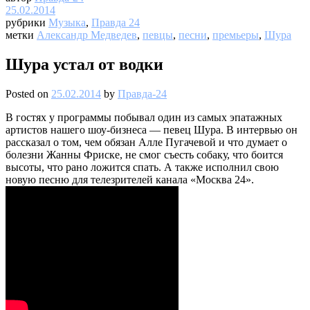
25.02.2014
рубрики
Музыка
,
Правда 24
метки
Александр Медведев
,
певцы
,
песни
,
премьеры
,
Шура
Шура устал от водки
Posted on
25.02.2014
by
Правда-24
В гостях у программы побывал один из самых эпатажных
артистов нашего шоу-бизнеса — певец Шура. В интервью он
рассказал о том, чем обязан Алле Пугачевой и что думает о
болезни Жанны Фриске, не смог съесть собаку, что боится
высоты, что рано ложится спать. А также исполнил свою
новую песню для телезрителей канала «Москва 24».