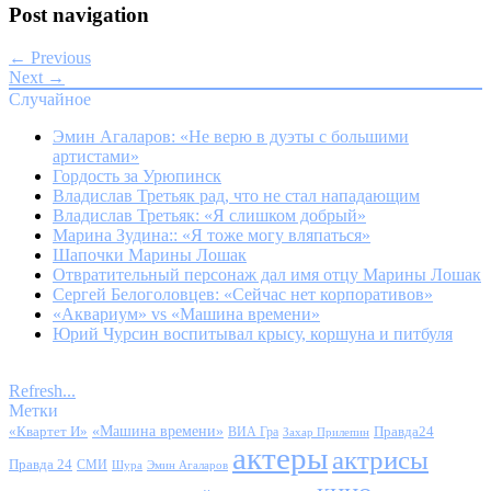
Post navigation
← Previous
Next →
Случайное
Эмин Агаларов: «Не верю в дуэты с большими
артистами»
Гордость за Урюпинск
Владислав Третьяк рад, что не стал нападающим
Владислав Третьяк: «Я слишком добрый»
Марина Зудина:: «Я тоже могу вляпаться»
Шапочки Марины Лошак
Отвратительный персонаж дал имя отцу Марины Лошак
Сергей Белоголовцев: «Сейчас нет корпоративов»
«Аквариум» vs «Машина времени»
Юрий Чурсин воспитывал крысу, коршуна и питбуля
Refresh...
Метки
«Квартет И»
«Машина времени»
Правда24
ВИА Гра
Захар Прилепин
актеры
актрисы
Правда 24
СМИ
Шура
Эмин Агаларов