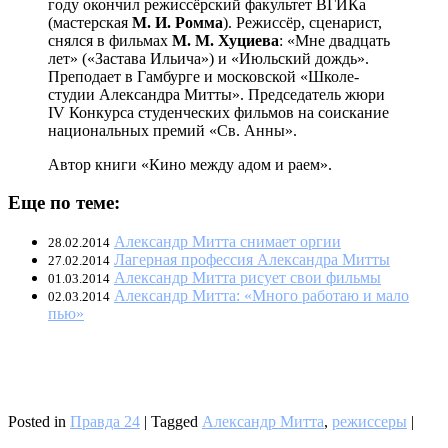
году окончил режиссёрский факультет ВГИКа
(мастерская
М. И. Ромма
). Режиссёр, сценарист,
снялся в фильмах
М. М. Хуциева
: «Мне двадцать
лет» («Застава Ильича») и «Июльский дождь».
Преподает в Гамбурге и московской «Школе-
студии Александра Митты». Председатель жюри
IV Конкурса студенческих фильмов на соискание
национальных премий «Св. Анны».
Автор книги «Кино между адом и раем».
Еще по теме:
Александр Митта снимает оргии
28.02.2014
Лагерная профессия Александра Митты
27.02.2014
Александр Митта рисует свои фильмы
01.03.2014
Александр Митта: «Много работаю и мало
02.03.2014
пью»
Posted in
Правда 24
|
Tagged
Александр Митта
,
режиссеры
|