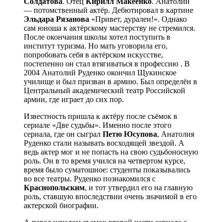
Солдатова
. Отец
Кирилл Макеенко
. Анатолий
— потомственный актёр. Дебютировал в картине
Эльдара Рязанова
«Привет, дуралеи!». Однако
сам юноша к актёрскому мастерству не стремился.
После окончания школы хотел поступить в
институт туризма. Но мать уговорила его,
попробовать себя в актёрском искусстве,
постепенно он стал втягиваться в профессию . В
2004 Анатолий Руденко окончил Щукинское
училище и был призван в армию. Был определён в
Центральный академический театр Российской
армии, где играет до сих пор.
Известность пришла к актёру после съёмок в
сериале «Две судьбы». Именно после этого
сериала, где он сыграл
Петю Юсупова
, Анатолия
Руденко стали называть восходящей звездой. А
ведь актер мог и не попасть на свою судьбоносную
роль. Он в то время учился на четвертом курсе,
время было суматошное: студенты показывались
во все театры. Руденко познакомился с
Краснопольским
, и тот утвердил его на главную
роль, ставшую впоследствии очень значимой в его
актерской биографии.