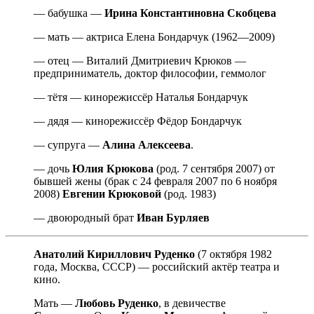
— бабушка —
Ирина Константиновна Скобцева
— мать — актриса Елена Бондарчук (1962—2009)
— отец — Виталий Дмитриевич Крюков —
предприниматель, дoктop философии, геммолог
— тётя — кинорежиссёр Наталья Бондарчук
— дядя — кинорежиссёр Фёдор Бондарчук
— супруга —
Алина Алексеева
.
— дочь
Юлия Крюкова
(род. 7 сентября 2007) от
бывшей жены (брак с 24 февраля 2007 по 6 ноября
2008)
Евгении Крюковой
(род. 1983)
— двоюродный брат
Иван Бурляев
Анатолий Кириллович Руденко
(7 октября 1982
года, Москва, СССР) — российский актёр театра и
кино.
Мать —
Любовь Руденко
, в девичестве