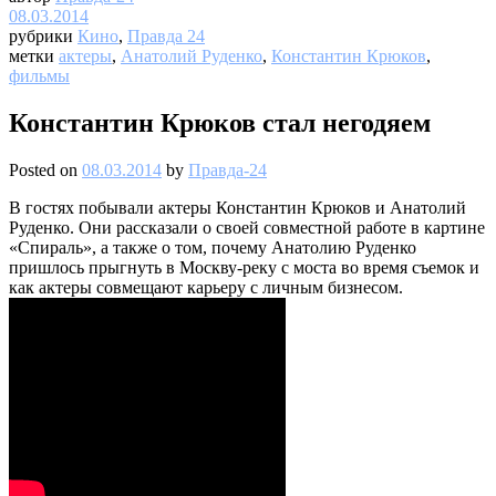
08.03.2014
рубрики
Кино
,
Правда 24
метки
актеры
,
Анатолий Руденко
,
Константин Крюков
,
фильмы
Константин Крюков стал негодяем
Posted on
08.03.2014
by
Правда-24
В гостях побывали актеры Константин Крюков и Анатолий
Руденко. Они рассказали о своей совместной работе в картине
«Спираль», а также о том, почему Анатолию Руденко
пришлось прыгнуть в Москву-реку с моста во время съемок и
как актеры совмещают карьеру с личным бизнесом.