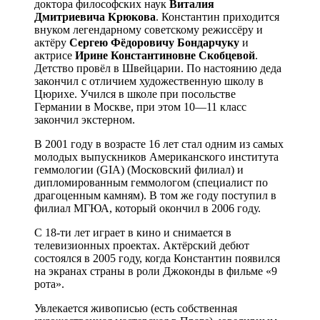
доктора философских наук
Виталия
Дмитриевича Крюкова
. Константин приходится
внуком легендарному советскому режиссёру и
актёру
Сергею Фёдоровичу Бондарчуку
и
актрисе
Ирине Константиновне Скобцевой
.
Детство провёл в Швейцарии. По настоянию деда
закончил с отличием художественную школу в
Цюрихе. Учился в школе при посольстве
Германии в Москве, при этом 10—11 класс
закончил экстерном.
В 2001 году в возрасте 16 лет стал одним из самых
молодых выпускников Американского института
геммологии (GIA) (Московский филиал) и
дипломированным геммологом (специалист по
драгоценным камням). В том же году поступил в
филиал МГЮА, который окончил в 2006 году.
С 18-ти лет играет в кино и снимается в
телевизионных проектах. Актёрский дебют
состоялся в 2005 году, когда Константин появился
на экранах страны в роли Джоконды в фильме «9
рота».
Увлекается живописью (есть собственная