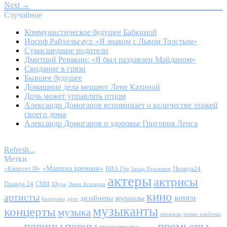
Next →
Случайное
Коммунистическое будущее Бабкиной
Иосиф Райхельгауз: «Я знаком с Львом Толстым»
Сумасшедшие родители
Дмитрий Ревякин: «Я был раздавлен Майданом»
Свидание в грязи
Бывшее будущее
Домашние дела мешают Лене Катиной
Дочь может управлять отцом
Александр Домогаров вспоминает о количестве этажей
своего дома
Александр Домогаров о здоровье Григория Лепса
Refresh...
Метки
«Квартет И»
«Машина времени»
Правда24
ВИА Гра
Захар Прилепин
актеры
актрисы
Правда 24
СМИ
Шура
Эмин Агаларов
кино
артисты
книги
журналы
дизайнеры
балерины
дети
музыканты
концерты
музыка
мюзиклы
новые альбомы
певицы
певцы
премьеры