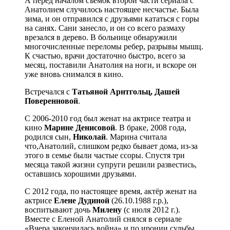
А перед началом съемок второй части сериала с
Анатолием случилось настоящее несчастье. Была
зима, и он отправился с друзьями кататься с горы
на санях. Сани занесло, и он со всего размаху
врезался в дерево. В больнице обнаружили
многочисленные переломы ребер, разрывы мышц.
К счастью, врачи достаточно быстро, всего за
месяц, поставили Анатолия на ноги, и вскоре он
уже вновь снимался в кино.
Встречался с
Татьяной Арнтгольц, Дашей
Поверенновой
.
С 2006-2010 год был женат на актрисе театра и
кино
Марине Денисовой
. В браке, 2008 года,
родился сын,
Николай
. Марина считала
что,Анатолий, слишком редко бывает дома, из-за
этого в семье были частые ссоры. Спустя три
месяца такой жизни супруги решили развестись,
оставшись хорошими друзьями.
С 2012 года, по настоящее время, актёр женат на
актрисе
Елене Дудиной
(26.10.1988 г.р.),
воспитывают дочь
Милену
(с июля 2012 г.).
Вместе с Еленой Анатолий снялся в сериале
«Вчера закончилась война» и по иронии судьбы