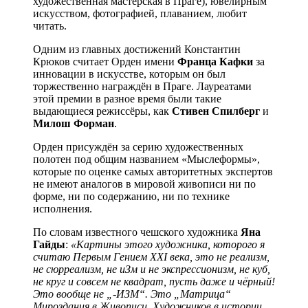
художественная мастерская в Праге), ювелирным
искусством, фотографией, плаванием, любит
читать.
Одним из главных достижений Константин
Крюков считает Орден имени
Фpaнцa Кaфки
за
инновации в искусстве, которым он был
торжественно награждён в Праге. Лауреатами
этой премии в разное время были такие
выдающиеся режиссёры, как
Стивен Спилберг
и
Милош Форман
.
Орден присуждён за серию художественных
полотен под общим названием «Мыслеформы»,
которые по оценке самых авторитетных экспертов
не имеют аналогов в мировой живописи ни по
форме, ни по содержанию, ни по технике
исполнения.
По словам известного чешского художника
Яна
Гайды
:
«Картины этого художника, которого я
считаю Первым Гением XXI века, это не реализм,
не сюрреализм, не иЗм и не экспрессионизм, не куб,
не круг и совсем не квадрат, пусть даже и чёрный!
Это вообще не „-ИЗМ“. Это „Матрица“
Мироздания в Живописи. Художников в истории