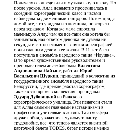
Поначалу ее определили в музыкальную школу. Но
после уроков, Алла незаметно просачивалась в
соседний хореографический класс и часами
наблюдала за движениями танцоров. Потом придя
домой все, что увидела и запомнила, повторяла
перед зеркалом. Когда же мама спросила
маленькую Аллу, чем же все-таки она хотела бы
заниматься, над ответом девочка не думала ни
секунды и с этого момента занятия хореографией
стали главным делом в ее жизни. В 11 лет Алла
поступила в ансамбль народного танца «Ивушка».
В то время художественным руководителем и
преподавателем ансамбля была
Валентина
Андриановна Лайзане
, работал
Юрий
Васильевич Шуркин
, пришедший в коллектив из
государственного ансамбля народного танца
Белоруссии, где прежде работал хореографом,
также в это время в коллективе преподавал
Эдуард Дубовицкий
из Рижского
хореографического училища. Эти педагоги стали
для Аллы самыми главными наставниками в
профессии и учителями в жизни. Та атмосфера
дружелюбия, уважения к чужому таланту,
трудолюбие, все, что теперь является визитной
карточкой балета TODES, берет истоки именно