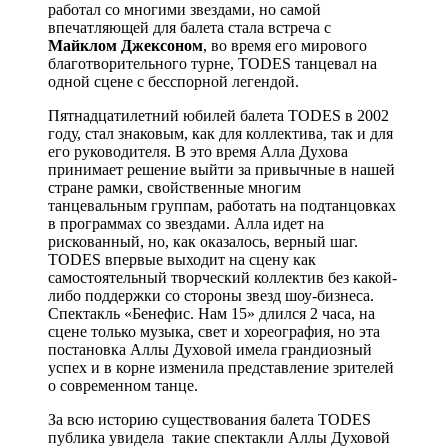
работал со многими звездами, но самой
впечатляющей для балета стала встреча с
Майклом Джексоном
, во время его мирового
благотворительного турне, TODES танцевал на
одной сцене с бесспорной легендой.
Пятнадцатилетний юбилей балета TODES в 2002
году, стал знаковым, как для коллектива, так и для
его руководителя. В это время Алла Духова
принимает решение выйти за привычные в нашей
стране рамки, свойственные многим
танцевальным группам, работать на подтанцовках
в программах со звездами. Алла идет на
рискованный, но, как оказалось, верный шаг.
TODES впервые выходит на сцену как
самостоятельный творческий коллектив без какой-
либо поддержки со стороны звезд шоу-бизнеса.
Спектакль «Бенефис. Нам 15» длился 2 часа, на
сцене только музыка, свет и хореография, но эта
постановка Аллы Духовой имела грандиозный
успех и в корне изменила представление зрителей
о современном танце.
За всю историю существования балета TODES
публика увидела такие спектакли Аллы Духовой