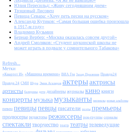
Людмила Дребнева: «Я же не вампирю»
Юлия Пересильд: «Живу сегодняшним днем»
Трэшовый Лисовец
Певица Севара: «Хочу петь песни на русском»
Александр Кутиков: «Самая большая ошибка произошла
в 1917-м году»
Владимир Кузьмин
Бернар Вербер: «Москва оказалась совсем другой»
Андрей Смоляков: «Студент щукинской школы не
может играть в подвале у сомнительного Табакова»
Refresh...
Метки
«Квартет И»
«Машина времени»
Правда24
ВИА Гра
Захар Прилепин
актеры
актрисы
Правда 24
СМИ
Шура
Эмин Агаларов
кино
артисты
книги
журналы
дизайнеры
балерины
дети
музыканты
концерты
музыка
мюзиклы
новые альбомы
певицы
певцы
премьеры
писатели
певец
поэты
режиссеры
продюсеры
редакторы
сериалы
рок-группы
спектакли
театры
творчество
телеведущие
театр
фильмы
юбилеи
фестивали
художники
фигуристы
шоу