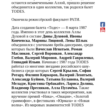
остаются незамеченными Аллой, пришло решение
объединится в один коллектив, так родился балет
TODES.
Окончила режиссёрский факультет РАТИ.
Дата создания балета «Тодес» — 8 марта 1987
года. Именно в этот день коллектив Аллы
Духовой в составе
Дины Духовой
,
Ивоны
Кончевска
,
Марины Лицовой
,
Лены Шлык
объединился с уличными брейк-дансерами, среди
которых были
Вячеслав Игнатьев
,
Роман
Маслюков
,
Сергей Воронков
,
Александр
Глебов
,
Валерий Миронов
,
Андрей Гавриленко
,
Геннадий Ильин
. Начиная с 1987 года ТODES
работал со многими звездами российского шоу-
бизнеса среди которых
Сергей Крылов, София
Ротару, Филипп Киркоров, Валерий Леонтьев,
Александр Буйнов, Татьяна Буланова, Валерий
Меладзе, Кристина Орбакайте, Лариса Долина,
Владимир Пресняков, Алла Пугачёва.
Также
коллектив участвовал в таких мероприятиях, как
вручение премий «Ника», «Овация», «Золотой
граммофон», в фестивалях «Юрмала» и «Новая
волна». Из мировых знаменитостей TODES