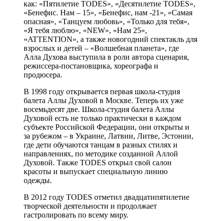
как: «Пятилетие TODES», «Десятилетие TODES»,
«Бенефис. Нам – 15», «Бенефис, нам -21», «Самая
опасная», «Танцуем любовь», «Только для тебя»,
«Я тебя люблю», «NEW», «Нам 25»,
«ATTENTION», а также новогодний спектакль для
взрослых и детей – «Волшебная планета», где
Алла Духова выступила в роли автора сценария,
режиссера-постановщика, хореографа и
продюсера.
В 1998 году открывается первая школа-студия
балета Аллы Духовой в Москве. Теперь их уже
восемьдесят две. Школа-студия балета Аллы
Духовой есть не только практически в каждом
субъекте Российской Федерации, они открыты и
за рубежом – в Украине, Латвии, Литве, Эстонии,
где дети обучаются танцам в разных стилях и
направлениях, по методике созданной Аллой
Духовой. Также TODES открыл свой салон
красоты и выпускает специальную линию
одежды.
В 2012 году TODES отметил двадцатипятилетие
творческой деятельности и продолжает
гастролировать по всему миру.