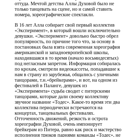
оттуда. Мечтой детства Аллы Духовой было не
только танцевать на сцене, но и самой ставить
номера, хореографические спектакли.
В 16 лет Алла собирает свой первый коллектив
«Эксперимент», в который вошли исключительно
девушки. «Эксперимент» довольно быстро обрел
популярность, по причине того что, за основу в
постановках была взята современная хореография
американской и западноевропейской школы,
находившаяся в то время (начало восьмидесятых)
под негласным запретом. Информация собиралась
по крохам, смотрели видеокассеты, попадавшие к
нам в страну из зарубежья, общались с уличными
танцорами, т.н.«брейкерами», и вот, на одном из
фестивалей в Паланге, девушек из
«Эксперимента» судьба сводит с питерскими
танцорами, которые дали своему коллективу
звучное название «Тодес». Какое-то время эти два
коллектива периодически встречаются на
концертах, танцевальных фестивалях.
Отточенность движений, резкость и острота
хореографии Духовой, очень импонирует
брейкерам из Питера, равно как риск и мастерство
исполнения трюков парнями команды «Тодес», не