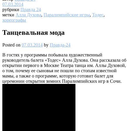
07.03.2014
рубрики
Правда 24
метки
Алла Духова
,
Паралимпийские игры
,
Тодес
,
хореографы
Танцевальная мода
Posted on
07.03.2014
by
Правда-24
В гостях у программы побывала художественный
руководитель балета «Тодес» Алла Духова. Она рассказала об
открытии первого в Москве Театра танца им. Аллы Духовой,
о том, почему ее сыновья не пошли по стопам известной
мамы, а также о программе, которую готовит балет для
церемонии открытия зимних Паралимпийских игр в Сочи.