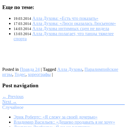
Еще по теме:
Алла Духова: «Есть что показать»
19.03.2014
Алла Духова: «Люси оказалась Люсьеном»
17.03.2014
Алла Духова интимных сцен не видела
14.03.2014
Алла Духова полагает, что танцы тяжелее
13.03.2014
спорта
Posted in
Правда 24
|
Tagged
Алла Духова
,
Паралимпийские
игры
,
Тодес
,
хореографы
|
Post navigation
← Previous
Next →
Случайное
Эрик Робертс: «Я слежу за своей дочерью»
Владимир Васильев:: «Дешево продавать я не хочу»