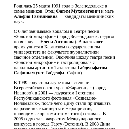
Родилась 25 марта 1991 года в Зеленодольске в
семье медиков. Отец
Фагим Мухаметович
и мать
Альфия Газизяновна
— кандидаты медицинских
наук.
С 6 лет занималась вокалом в Театре песни
«Золотой микрофон» (город Зеленодольск, педагог
по вокалу —
Елена Антонова
). В настоящее
время учится в Казанском государственном
университете на факультете журналистики
(заочное отделение). Окончила школу театра песни
«Золотой микрофон» и гастролировала с
народным артистом Татарстана
Габдельфатом
Сафиным
(тат. Габделфәт Сафин).
В 1999 году стала лауреатом I степени
Всероссийского конкурса «Жар-птица» (город
Иваново), в 2001 — лауреатом I степени
Республиканского фестиваля «Созвездие-
Йолдызлык», после чего Дину стали приглашать
на различные концерты и мероприятия,
проводимые оргкомитетом этого фестиваля. В
2005 году стала лауреатом Международного
конкурса в городе Тарту (Эстония). В 2008 Дина