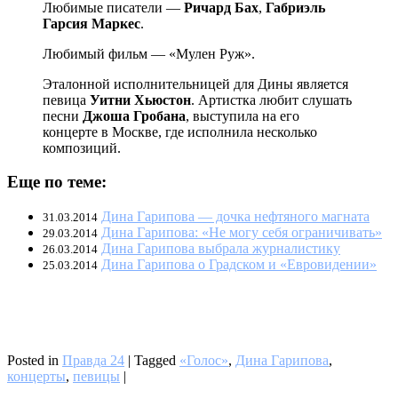
Любимые писатели —
Ричард Бах
,
Габриэль
Гарсия Маркес
.
Любимый фильм — «Мулен Руж».
Эталонной исполнительницей для Дины является
певица
Уитни Хьюстон
. Артистка любит слушать
песни
Джоша Гробана
, выступила на его
концерте в Москве, где исполнила несколько
композиций.
Еще по теме:
Дина Гарипова — дочка нефтяного магната
31.03.2014
Дина Гарипова: «Не могу себя ограничивать»
29.03.2014
Дина Гарипова выбрала журналистику
26.03.2014
Дина Гарипова о Градском и «Евровидении»
25.03.2014
Posted in
Правда 24
|
Tagged
«Голос»
,
Дина Гарипова
,
концерты
,
певицы
|