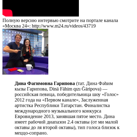
Полную версию интервью смотрите на портале канала
«Москва 24»: http://www.m24.ru/videos/43719
Дина Фагимовна Гарипова
(тат. Динә Фәһим
кызы Гарипова, Dinä Fähim qızı Ğäripova) —
российская певица, победительница шоу «Голос»
2012 года на «Первом канале», Заслуженная
артистка Республики Татарстан. Финалистка
международного музыкального конкурса
Евровидение 2013, занявшая пятое место. Дина
имеет рабочий диапазон 2.4 октавы (от ми малой
октавы до ля второй октавы), тип голоса близок к
меццо-сопрано.