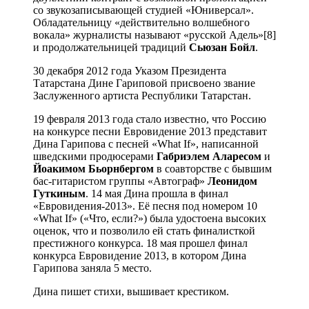
со звукозаписывающей студией «Юниверсал».
Обладательницу «действительно волшебного
вокала» журналисты называют «русской Адель»[8]
и продолжательницей традиций
Сьюзан Бойл
.
30 декабря 2012 года Указом Президента
Татарстана Дине Гариповой присвоено звание
Заслуженного артиста Республики Татарстан.
19 февраля 2013 года стало известно, что Россию
на конкурсе песни Евровидение 2013 представит
Дина Гарипова с песней «What If», написанной
шведскими продюсерами
Габриэлем Аларесом
и
Йоакимом Бьорнбергом
в соавторстве с бывшим
бас-гитаристом группы «Автограф»
Леонидом
Гуткиным
. 14 мая Дина прошла в финал
«Евровидения-2013». Её песня под номером 10
«What If» («Что, если?») была удостоена высоких
оценок, что и позволило ей стать финалисткой
престижного конкурса. 18 мая прошел финал
конкурса Евровидение 2013, в котором Дина
Гарипова заняла 5 место.
Дина пишет стихи, вышивает крестиком.