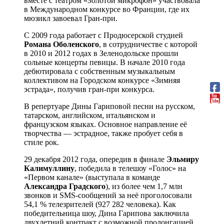
вместе с театром «Золотой микрофон» участвовала
в Международном конкурсе во Франции, где их
мюзикл завоевал Гран-при.
С 2009 года работает с Продюсерской студией
Романа Оболенского
, в сотрудничестве с которой
в 2010 и 2012 годах в Зеленодольске прошли
сольные концерты певицы. В начале 2010 года
дебютировала с собственным музыкальным
коллективом на Городском конкурсе «Зимняя
эстрада», получив гран-при конкурса.
В репертуаре Дины Гариповой песни на русском,
татарском, английском, итальянском и
французском языках. Основное направление её
творчества — эстрадное, также пробует себя в
стиле рок.
29 декабря 2012 года, опередив в финале
Эльмиру
Калимуллину
, победила в телешоу «Голос» на
«Первом канале» (выступала в команде
Александра Градского
), из более чем 1,7 млн
звонков и SMS-сообщений за неё проголосовали
54,1 % телезрителей (927 282 человека). Как
победительница шоу, Дина Гарипова заключила
двухлетний контракт с возможной пролонгацией