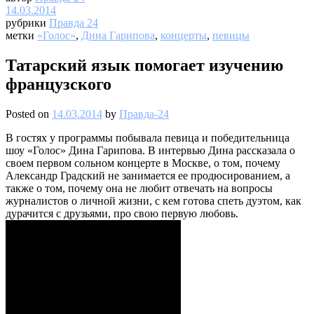
14.03.2014
рубрики
Правда 24
метки
«Голос»
,
Дина Гарипова
,
концерты
,
певицы
Татарский язык помогает изучению
французского
Posted on
14.03.2014
by
Правда-24
В гостях у программы побывала певица и победительница
шоу «Голос» Дина Гарипова. В интервью Дина рассказала о
своем первом сольном концерте в Москве, о том, почему
Александр Градский не занимается ее продюсированием, а
также о том, почему она не любит отвечать на вопросы
журналистов о личной жизни, с кем готова спеть дуэтом, как
дурачится с друзьями, про свою первую любовь.