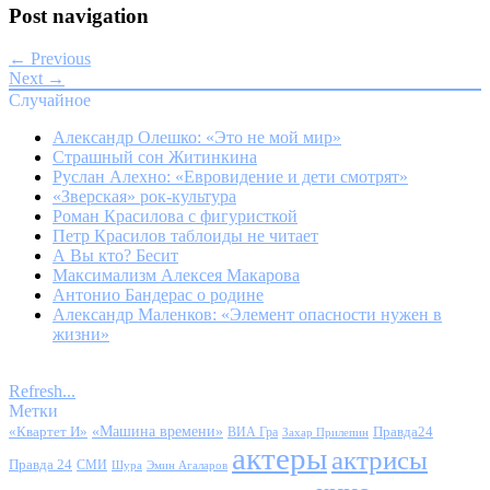
Post navigation
← Previous
Next →
Случайное
Александр Олешко: «Это не мой мир»
Страшный сон Житинкина
Руслан Алехно: «Евровидение и дети смотрят»
«Зверская» рок-культура
Роман Красилова с фигуристкой
Петр Красилов таблоиды не читает
А Вы кто? Бесит
Максимализм Алексея Макарова
Антонио Бандерас о родине
Александр Маленков: «Элемент опасности нужен в
жизни»
Refresh...
Метки
«Квартет И»
«Машина времени»
Правда24
ВИА Гра
Захар Прилепин
актеры
актрисы
Правда 24
СМИ
Шура
Эмин Агаларов