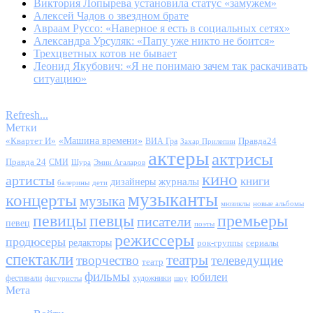
Виктория Лопырева установила статус «замужем»
Алексей Чадов о звездном брате
Авраам Руссо: «Наверное я есть в социальных сетях»
Александра Урсуляк: «Папу уже никто не боится»
Трехцветных котов не бывает
Леонид Якубович: «Я не понимаю зачем так раскачивать
ситуацию»
Refresh...
Метки
«Квартет И»
«Машина времени»
Правда24
ВИА Гра
Захар Прилепин
актеры
актрисы
Правда 24
СМИ
Шура
Эмин Агаларов
кино
артисты
книги
журналы
дизайнеры
балерины
дети
музыканты
концерты
музыка
мюзиклы
новые альбомы
певицы
певцы
премьеры
писатели
певец
поэты
режиссеры
продюсеры
редакторы
сериалы
рок-группы
спектакли
театры
творчество
телеведущие
театр
фильмы
юбилеи
фестивали
художники
фигуристы
шоу
Мета