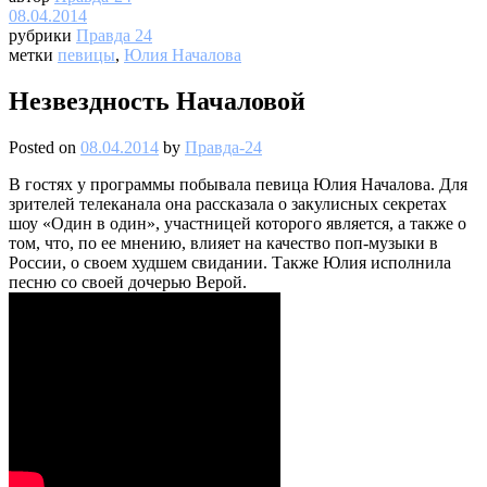
08.04.2014
рубрики
Правда 24
метки
певицы
,
Юлия Началова
Незвездность Началовой
Posted on
08.04.2014
by
Правда-24
В гостях у программы побывала певица Юлия Началова. Для
зрителей телеканала она рассказала о закулисных секретах
шоу «Один в один», участницей которого является, а также о
том, что, по ее мнению, влияет на качество поп-музыки в
России, о своем худшем свидании. Также Юлия исполнила
песню со своей дочерью Верой.