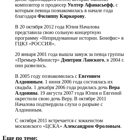
композитор и продюсер
Уолтер Афанасьефф
, с
которым певица познакомилась в начале года
благодаря
Филиппу Киркорову
.
В 20 октября 2012 года Юлия Началова
представила свою сольную концертную
программу «Непридуманные истории. Бенефис» в
ГЦКЗ «РОССИЯ».
20 января 2001 года вышла замуж за певца группы
«Премьер-Министр»
Дмитрия Ланского
, в 2004 г.
они развелись.
В 2005 году познакомилась с
Евгением
Алдониным
. 1 июня 2006 года состоялась их
свадьба. 1 декабря 2006 года родилась дочь
Вера
Алдонина
. 19 августа 2007 года Юлия и Евгений
окрестили свою дочь Веру. В октябре 2011
Началова подтвердила слухи о разрыве с
Алдониным.
С октября 2011 встречается с хоккеистом
московского «ЦСКА»
Александром Фроловым
.
Еще по теме: