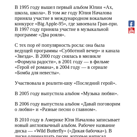
В 1995 году вышел первый альбом Юлии «Ах,
школа, школа». В том же году Юлия Началова
приняла участие в международном вокальном
конкурсе «Big Apple-95», где завоевала Гран-при.
В 1997 году приняла участие в музыкальной
программе «Два рояля».
С тех пор её популярность росла: она была
ведущей программы «Субботний вечер» и канала
«Звезда». В 2000 году снялась в мюзикле
«Формула радости», в 2001 году — в фильме
«Герой её романа», в 2004 году — в сериале
«Бомба для невесты».
Участвовала в реалити-шоу «Последний герой».
В 2005 году выпустила альбом «Музыка любви».
В 2006 году выпустила альбом «Давай поговорим
о любви» и «Разные песни о главном».
В 2010 году в Америке Юля Началова записывает
новый англоязычный альбом. Рабочее название
диска — «Wild Butterfly» («Дикая бабочка»). В
диске одиннадцать песен, которые написал