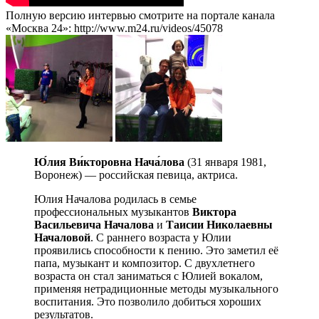
Полную версию интервью смотрите на портале канала
«Москва 24»: http://www.m24.ru/videos/45078
Ю́лия Ви́кторовна Нача́лова
(31 января 1981,
Воронеж) — российская певица, актриса.
Юлия Началова родилась в семье
профессиональных музыкантов
Виктора
Васильевича Началова
и
Таисии Николаевны
Началовой
. С раннего возраста у Юлии
проявились способности к пению. Это заметил её
папа, музыкант и композитор. С двухлетнего
возраста он стал заниматься с Юлией вокалом,
применяя нетрадиционные методы музыкального
воспитания. Это позволило добиться хороших
результатов.