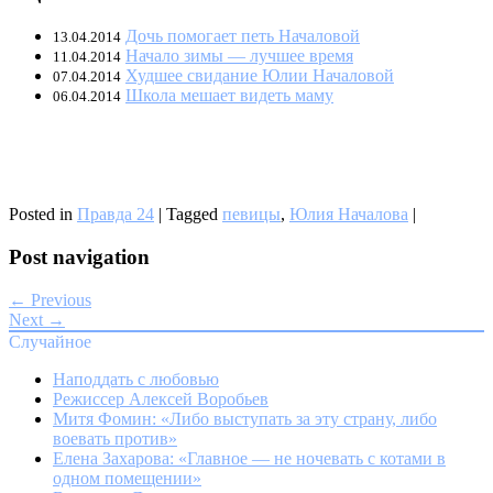
Дочь помогает петь Началовой
13.04.2014
Начало зимы — лучшее время
11.04.2014
Худшее свидание Юлии Началовой
07.04.2014
Школа мешает видеть маму
06.04.2014
Posted in
Правда 24
|
Tagged
певицы
,
Юлия Началова
|
Post navigation
← Previous
Next →
Случайное
Наподдать с любовью
Режиссер Алексей Воробьев
Митя Фомин: «Либо выступать за эту страну, либо
воевать против»
Елена Захарова: «Главное — не ночевать с котами в
одном помещении»