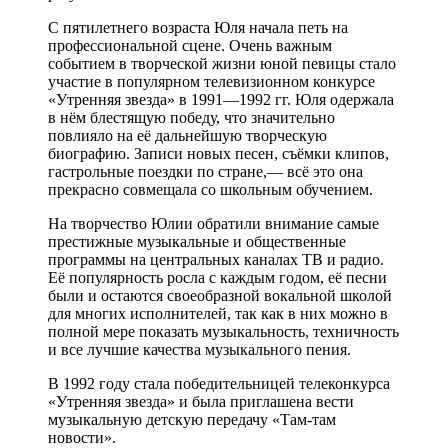
С пятилетнего возраста Юля начала петь на
профессиональной сцене. Очень важным
событием в творческой жизни юной певицы стало
участие в популярном телевизионном конкурсе
«Утренняя звезда» в 1991—1992 гг. Юля одержала
в нём блестящую победу, что значительно
повлияло на её дальнейшую творческую
биографию. Записи новых песен, съёмки клипов,
гастрольные поездки по стране,— всё это она
прекрасно совмещала со школьным обучением.
На творчество Юлии обратили внимание самые
престижные музыкальные и общественные
программы на центральных каналах ТВ и радио.
Её популярность росла с каждым годом, её песни
были и остаются своеобразной вокальной школой
для многих исполнителей, так как в них можно в
полной мере показать музыкальность, техничность
и все лучшие качества музыкального пения.
В 1992 году стала победительницей телеконкурса
«Утренняя звезда» и была приглашена вести
музыкальную детскую передачу «Там-там
новости».