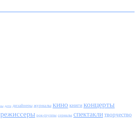
кино
концерты
книги
журналы
дизайнеры
ны
дети
режиссеры
спектакли
творчество
сериалы
рок-группы