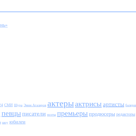
ень»
актеры
актрисы
артисты
24
СМИ
Шура
балери
Эмин Агаларов
ы
певцы
премьеры
писатели
продюсеры
редакторы
поэты
юбилеи
и
шоу