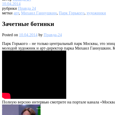
10.04.2014
рубрики
Правда 24
метки
арт
,
Михаил Ганнушкин
,
Парк Горького
,
художники
Зачетные ботинки
Posted on
10.04.2014
by
Правда-24
Парк Горького – не только центральный парк Москвы, это эпиц
молодой художник и арт-директор парка Михаил Ганнушкин. К
Полную версию интервью смотрите на портале канала «Москва 2