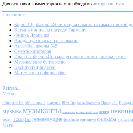
Для отправки комментария вам необходимо
авторизоваться
.
Случайное
Борис Щербаков: «Я не хочу вспоминать самый плохой д
Катынь принесла награду Гармашу
Фишка Дробыша
Линда пустилась во все тяжкие
Ансамбль школы №5
Смерть хипстеров
Иван Скобрев: «Сначала успехи в спорте, потом дети»
Музыкальное бунтарство
Эксплуатация детей
Математика и философия
Refresh...
Метки
«Квартет И»
«Машина времени»
Правда24
Правда 
ВИА Гра
Захар Прилепин
музыканты
певиц
музыка
певец
мюзиклы
новые альбомы
театры
телеведущие
фильмы
театр
фестивали
художник
фигуристы
Мета