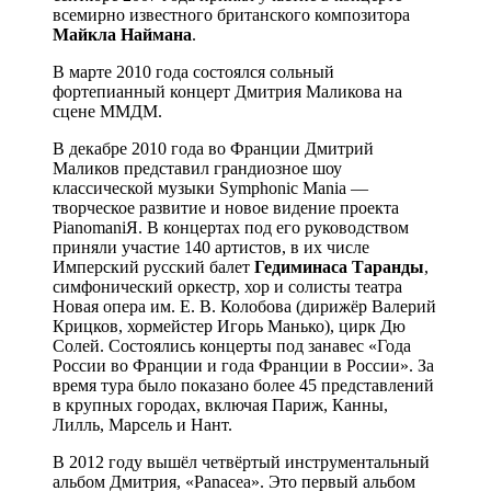
всемирно известного британского композитора
Майкла Наймана
.
В марте 2010 года состоялся сольный
фортепианный концерт Дмитрия Маликова на
сцене ММДМ.
В декабре 2010 года во Франции Дмитрий
Маликов представил грандиозное шоу
классической музыки Symphonic Mania —
творческое развитие и новое видение проекта
PianomaniЯ. В концертах под его руководством
приняли участие 140 артистов, в их числе
Имперский русский балет
Гедиминаса Таранды
,
симфонический оркестр, хор и солисты театра
Новая опера им. Е. В. Колобова (дирижёр Валерий
Крицков, хормейстер Игорь Манько), цирк Дю
Солей. Состоялись концерты под занавес «Года
России во Франции и года Франции в России». За
время тура было показано более 45 представлений
в крупных городах, включая Париж, Канны,
Лилль, Марсель и Нант.
В 2012 году вышёл четвёртый инструментальный
альбом Дмитрия, «Panacea». Это первый альбом