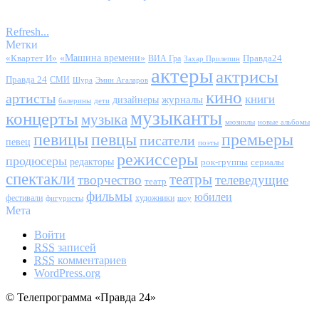
Refresh...
Метки
«Квартет И»
«Машина времени»
Правда24
ВИА Гра
Захар Прилепин
актеры
актрисы
Правда 24
СМИ
Шура
Эмин Агаларов
кино
артисты
книги
журналы
дизайнеры
балерины
дети
музыканты
концерты
музыка
мюзиклы
новые альбомы
певицы
певцы
премьеры
писатели
певец
поэты
режиссеры
продюсеры
редакторы
сериалы
рок-группы
спектакли
театры
творчество
телеведущие
театр
фильмы
юбилеи
фестивали
художники
фигуристы
шоу
Мета
Войти
RSS
записей
RSS
комментариев
WordPress.org
© Телепрограмма «Правда 24»