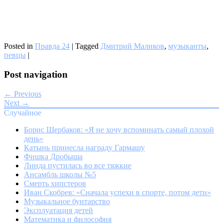
Posted in
Правда 24
|
Tagged
Дмитрий Маликов
,
музыканты
,
певцы
|
Post navigation
← Previous
Next →
Случайное
Борис Щербаков: «Я не хочу вспоминать самый плохой
день»
Катынь принесла награду Гармашу
Фишка Дробыша
Линда пустилась во все тяжкие
Ансамбль школы №5
Смерть хипстеров
Иван Скобрев: «Сначала успехи в спорте, потом дети»
Музыкальное бунтарство
Эксплуатация детей
Математика и философия