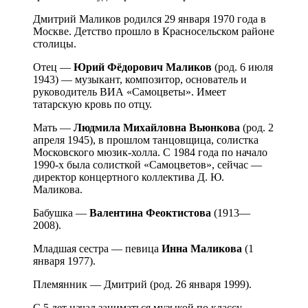
Дмитрий Маликов родился 29 января 1970 года в
Москве. Детство прошло в Красносельском районе
столицы.
Отец —
Юрий Фёдорович Маликов
(род. 6 июля
1943) — музыкант, композитор, основатель и
руководитель ВИА «Самоцветы». Имеет
татарскую кровь по отцу.
Мать —
Людмила Михайловна Вьюнкова
(род. 2
апреля 1945), в прошлом танцовщица, солистка
Московского мюзик-холла. С 1984 года по начало
1990-х была солисткой «Самоцветов», сейчас —
директор концертного коллектива Д. Ю.
Маликова.
Бабушка —
Валентина Феоктистова
(1913—
2008).
Младшая сестра — певица
Инна Маликова
(1
января 1977).
Племянник — Дмитрий (род. 26 января 1999).
С 5 лет начал заниматься музыкой по классу