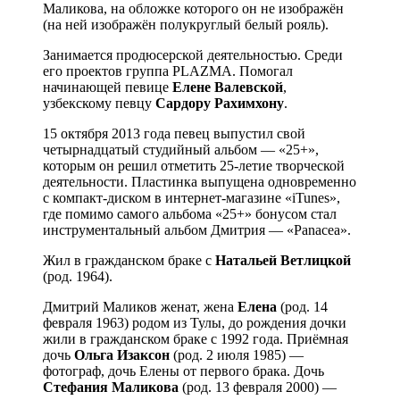
Маликова, на обложке которого он не изображён
(на ней изображён полукруглый белый рояль).
Занимается продюсерской деятельностью. Среди
его проектов группа PLAZMA. Помогал
начинающей певице
Елене Валевской
,
узбекскому певцу
Сардору Рахимхону
.
15 октября 2013 года певец выпустил свой
четырнадцатый студийный альбом — «25+»,
которым он решил отметить 25-летие творческой
деятельности. Пластинка выпущена одновременно
с компакт-диском в интернет-магазине «iTunes»,
где помимо самого альбома «25+» бонусом стал
инструментальный альбом Дмитрия — «Panacea».
Жил в гражданском браке с
Натальей Ветлицкой
(род. 1964).
Дмитрий Маликов женат, жена
Елена
(род. 14
февраля 1963) родом из Тулы, до рождения дочки
жили в гражданском браке с 1992 года. Приёмная
дочь
Ольга Изаксон
(род. 2 июля 1985) —
фотограф, дочь Елены от первого брака. Дочь
Стефания Маликова
(род. 13 февраля 2000) —