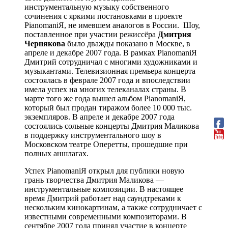
инструментальную музыку собственного
сочинения с яркими постановками в проекте
PianomaniЯ, не имевшем аналогов в России. Шоу,
поставленное при участии режиссёра
Дмитрия
Чернякова
было дважды показано в Москве, в
апреле и декабре 2007 года. В рамках PianomaniЯ
Дмитрий сотрудничал с многими художниками и
музыкантами. Телевизионная премьера концерта
состоялась в феврале 2007 года и впоследствии
имела успех на многих телеканалах страны. В
марте того же года вышел альбом PianomaniЯ,
который был продан тиражом более 10 000 тыс.
экземпляров. В апреле и декабре 2007 года
состоялись сольные концерты Дмитрия Маликова
в поддержку инструментального шоу в
Московском театре Оперетты, прошедшие при
полных аншлагах.
Успех PianomaniЯ открыл для публики новую
грань творчества Дмитрия Маликова —
инструментальные композиции. В настоящее
время Дмитрий работает над саундтреками к
нескольким кинокартинам, а также сотрудничает с
известными современными композиторами. В
сентябре 2007 года принял участие в концерте