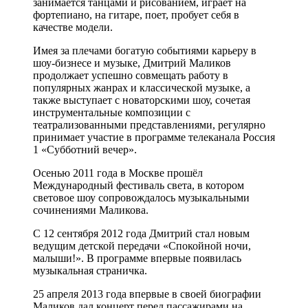
занимается танцами и рисованием, играет на
фортепиано, на гитаре, поет, пробует себя в
качестве модели.
Имея за плечами богатую событиями карьеру в
шоу-бизнесе и музыке, Дмитрий Маликов
продолжает успешно совмещать работу в
популярных жанрах и классической музыке, а
также выступает с новаторскими шоу, сочетая
инструментальные композиции с
театрализованными представлениями, регулярно
принимает участие в программе телеканала Россия
1 «Субботний вечер».
Осенью 2011 года в Москве прошёл
Международный фестиваль света, в котором
световое шоу сопровождалось музыкальными
сочинениями Маликова.
C 12 сентября 2012 года Дмитрий стал новым
ведущим детской передачи «Спокойной ночи,
малыши!». В программе впервые появилась
музыкальная страничка.
25 апреля 2013 года впервые в своей биографии
Маликов дал концерт перед пассажирами на