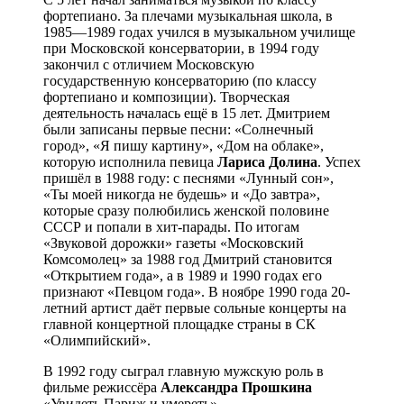
фортепиано. За плечами музыкальная школа, в
1985—1989 годах учился в музыкальном училище
при Московской консерватории, в 1994 году
закончил с отличием Московскую
государственную консерваторию (по классу
фортепиано и композиции). Творческая
деятельность началась ещё в 15 лет. Дмитрием
были записаны первые песни: «Солнечный
город», «Я пишу картину», «Дом на облаке»,
которую исполнила певица
Лариса Долина
. Успех
пришёл в 1988 году: с песнями «Лунный сон»,
«Ты моей никогда не будешь» и «До завтра»,
которые сразу полюбились женской половине
СССР и попали в хит-парады. По итогам
«Звуковой дорожки» газеты «Московский
Комсомолец» за 1988 год Дмитрий становится
«Открытием года», а в 1989 и 1990 годах его
признают «Певцом года». В ноябре 1990 года 20-
летний артист даёт первые сольные концерты на
главной концертной площадке страны в СК
«Олимпийский».
В 1992 году сыграл главную мужскую роль в
фильме режиссёра
Александра Прошкина
«Увидеть Париж и умереть».