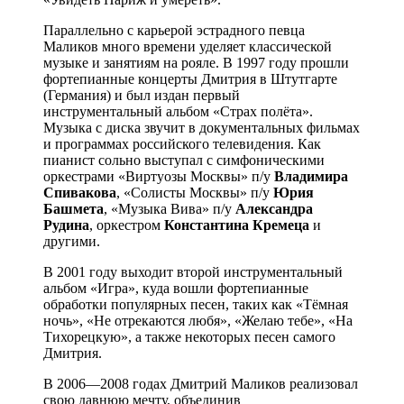
Параллельно с карьерой эстрадного певца
Маликов много времени уделяет классической
музыке и занятиям на рояле. В 1997 году прошли
фортепианные концерты Дмитрия в Штутгарте
(Германия) и был издан первый
инструментальный альбом «Страх полёта».
Музыка с диска звучит в документальных фильмах
и программах российского телевидения. Как
пианист сольно выступал с симфоническими
оркестрами «Виртуозы Москвы» п/у
Владимира
Спивакова
, «Солисты Москвы» п/у
Юрия
Башмета
, «Музыка Вива» п/у
Александра
Рудина
, оркестром
Константина Кремеца
и
другими.
В 2001 году выходит второй инструментальный
альбом «Игра», куда вошли фортепианные
обработки популярных песен, таких как «Тёмная
ночь», «Не отрекаются любя», «Желаю тебе», «На
Тихорецкую», а также некоторых песен самого
Дмитрия.
В 2006—2008 годах Дмитрий Маликов реализовал
свою давнюю мечту, объединив