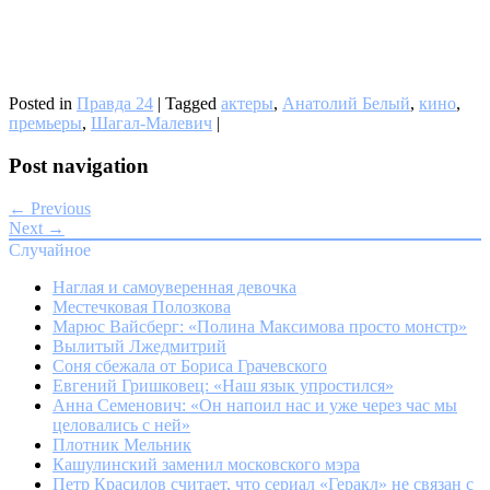
Posted in
Правда 24
|
Tagged
актеры
,
Анатолий Белый
,
кино
,
премьеры
,
Шагал-Малевич
|
Post navigation
← Previous
Next →
Случайное
Наглая и самоуверенная девочка
Местечковая Полозкова
Марюс Вайсберг: «Полина Максимова просто монстр»
Вылитый Лжедмитрий
Соня сбежала от Бориса Грачевского
Евгений Гришковец: «Наш язык упростился»
Анна Семенович: «Он напоил нас и уже через час мы
целовались с ней»
Плотник Мельник
Кашулинский заменил московского мэра
Петр Красилов считает, что сериал «Геракл» не связан с