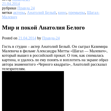
21.04.2014
рубрики
Правда 24
метки
актеры
,
Анатолий Белый
,
кино
,
премьеры
,
Шагал-
Малевич
Мир и покой Анатолия Белого
Posted on
21.04.2014
by
Правда-24
Гость в студии – актер Анатолий Белый. Он сыграл Казимира
Малевича в фильме Александра Митты «Шагал — Малевич»,
который вышел в российский прокат. О том, как снималась
картина, и удалось ли ему понять и воплотить на экране образ
автора знаменитого «Черного квадрата», Анатолий рассказал
телезрителям.