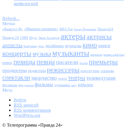
мифологией
Refresh...
Метки
«Квартет И»
«Машина времени»
Правда24
ВИА Гра
Захар Прилепин
актеры
актрисы
Правда 24
СМИ
Шура
Эмин Агаларов
кино
артисты
книги
журналы
дизайнеры
балерины
дети
музыканты
концерты
музыка
мюзиклы
новые альбомы
певицы
певцы
премьеры
писатели
певец
поэты
режиссеры
продюсеры
редакторы
сериалы
рок-группы
спектакли
театры
творчество
телеведущие
театр
фильмы
юбилеи
фестивали
художники
фигуристы
шоу
Мета
Войти
RSS
записей
RSS
комментариев
WordPress.org
© Телепрограмма «Правда 24»