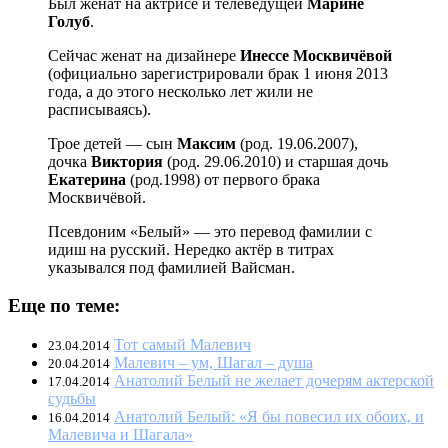
Был женат на актрисе и телеведущей
Марине
Голуб
.
Сейчас женат на дизайнере
Инессе Москвичёвой
(официально зарегистрировали брак 1 июня 2013
года, а до этого несколько лет жили не
расписываясь).
Трое детей — сын
Максим
(род. 19.06.2007),
дочка
Виктория
(род. 29.06.2010) и старшая дочь
Екатерина
(род.1998) от первого брака
Москвичёвой.
Псевдоним «Белый» — это перевод фамилии с
идиш на русский. Нередко актёр в титрах
указывался под фамилией Вайсман.
Еще по теме:
Тот самый Малевич
23.04.2014
Малевич – ум, Шагал – душа
20.04.2014
Анатолий Белый не желает дочерям актерской
17.04.2014
судьбы
Анатолий Белый: «Я бы повесил их обоих, и
16.04.2014
Малевича и Шагала»