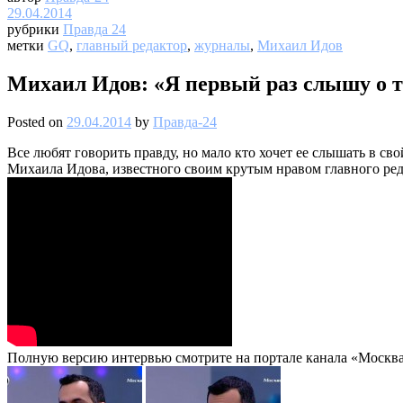
29.04.2014
рубрики
Правда 24
метки
GQ
,
главный редактор
,
журналы
,
Михаил Идов
Михаил Идов: «Я первый раз слышу о 
Posted on
29.04.2014
by
Правда-24
Все любят говорить правду, но мало кто хочет ее слышать в с
Михаила Идова, известного своим крутым нравом главного ре
Полную версию интервью смотрите на портале канала «Москва 2