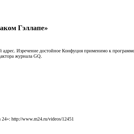
таком Гэллапе»
вой адрес. Изречение достойное Конфуция применимо к программ
дактора журнала GQ.
4»: http://www.m24.ru/videos/12451