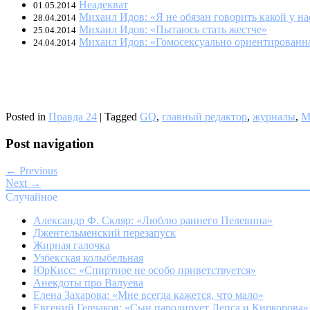
Неадекват
01.05.2014
Михаил Идов: «Я не обязан говорить какой у на
28.04.2014
Михаил Идов: «Пытаюсь стать жестче»
25.04.2014
Михаил Идов: «Гомосексуально ориентированна
24.04.2014
Posted in
Правда 24
|
Tagged
GQ
,
главный редактор
,
журналы
,
М
Post navigation
← Previous
Next →
Случайное
Александр Ф. Скляр: «Люблю раннего Пелевина»
Джентельменский перезапуск
Жирная галочка
Узбекская колыбельная
ЮрКисс: «Спиртное не особо приветствуется»
Анекдоты про Валуева
Елена Захарова: «Мне всегда кажется, что мало»
Евгений Герчаков: «Сын пародирует Лепса и Киркорова»