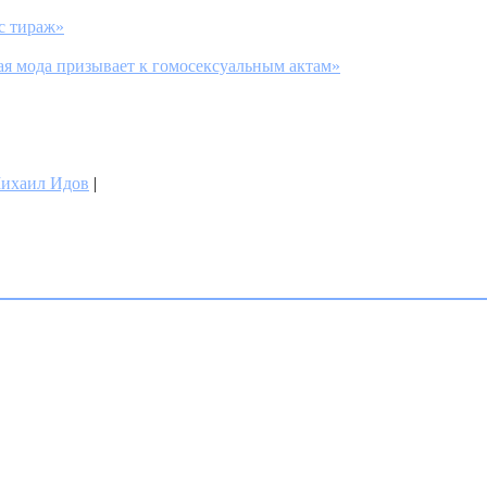
с тираж»
я мода призывает к гомосексуальным актам»
ихаил Идов
|