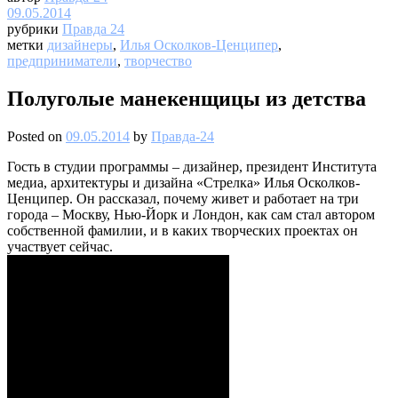
09.05.2014
рубрики
Правда 24
метки
дизайнеры
,
Илья Осколков-Ценципер
,
предприниматели
,
творчество
Полуголые манекенщицы из детства
Posted on
09.05.2014
by
Правда-24
Гость в студии программы – дизайнер, президент Института
медиа, архитектуры и дизайна «Стрелка» Илья Осколков-
Ценципер. Он рассказал, почему живет и работает на три
города – Москву, Нью-Йорк и Лондон, как сам стал автором
собственной фамилии, и в каких творческих проектах он
участвует сейчас.