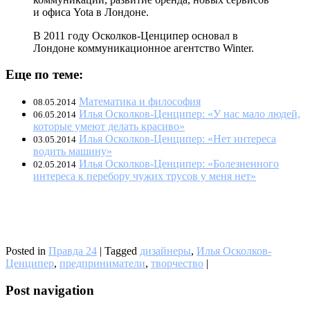
и офиса Yota в Лондоне.
В 2011 году Осколков-Ценципер основал в
Лондоне коммуникационное агентство Winter.
Еще по теме:
Математика и философия
08.05.2014
Илья Осколков-Ценципер: «У нас мало людей,
06.05.2014
которые умеют делать красиво»
Илья Осколков-Ценципер: «Нет интереса
03.05.2014
водить машину»
Илья Осколков-Ценципер: «Болезненного
02.05.2014
интереса к перебору чужих трусов у меня нет»
Posted in
Правда 24
|
Tagged
дизайнеры
,
Илья Осколков-
Ценципер
,
предприниматели
,
творчество
|
Post navigation