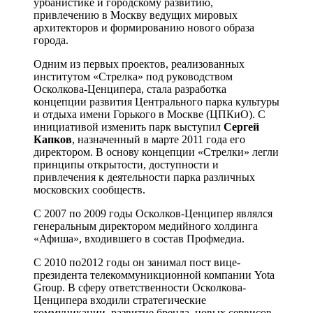
урбанистике и городскому развитию,
привлечению в Москву ведущих мировых
архитекторов и формированию нового образа
города.
Одним из первых проектов, реализованных
институтом «Стрелка» под руководством
Осколкова-Ценципера, стала разработка
концепции развития Центрального парка культуры
и отдыха имени Горького в Москве (ЦПКиО). С
инициативой изменить парк выступил
Сергей
Капков
, назначенный в марте 2011 года его
директором. В основу концепции «Стрелки» легли
принципы открытости, доступности и
привлечения к деятельности парка различных
московских сообществ.
С 2007 по 2009 годы Осколков-Ценципер являлся
генеральным директором медийного холдинга
«Афиша», входившего в состав Профмедиа.
С 2010 по2012 годы он занимал пост вице-
президента телекоммуникционной компании Yota
Group. В сферу ответственности Осколкова-
Ценципера входили стратегические
коммуникации, развитие бренда, новых сервисов