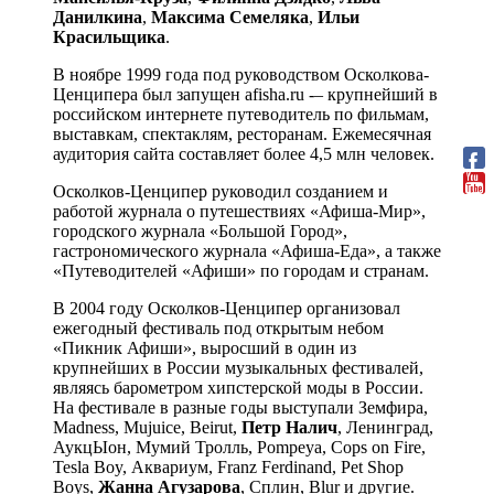
Данилкина
,
Максима Семеляка
,
Ильи
Красильщика
.
В ноябре 1999 года под руководством Осколкова-
Ценципера был запущен afisha.ru -– крупнейший в
российском интернете путеводитель по фильмам,
выставкам, спектаклям, ресторанам. Ежемесячная
аудитория сайта составляет более 4,5 млн человек.
Осколков-Ценципер руководил созданием и
работой журнала о путешествиях «Афиша-Мир»,
городского журнала «Большой Город»,
гастрономического журнала «Афиша-Еда», а также
«Путеводителей «Афиши» по городам и странам.
В 2004 году Осколков-Ценципер организовал
ежегодный фестиваль под открытым небом
«Пикник Афиши», выросший в один из
крупнейших в России музыкальных фестивалей,
являясь барометром хипстерской моды в России.
На фестивале в разные годы выступали Земфира,
Madness, Mujuice, Beirut,
Петр Налич
, Ленинград,
АукцЫон, Мумий Тролль, Pompeya, Cops on Fire,
Tesla Boy, Аквариум, Franz Ferdinand, Pet Shop
Boys,
Жанна Агузарова
, Сплин, Blur и другие.