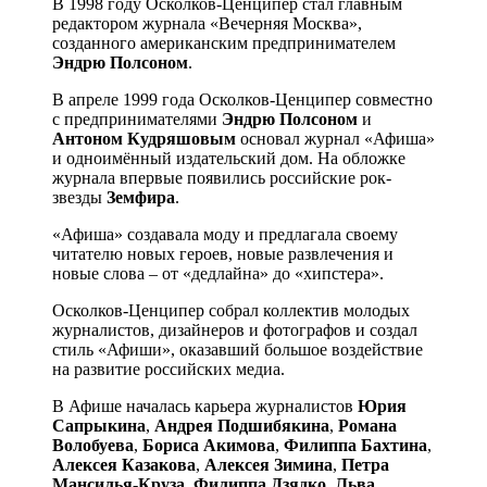
В 1998 году Осколков-Ценципер стал главным
редактором журнала «Вечерняя Москва»,
созданного американским предпринимателем
Эндрю Полсоном
.
В апреле 1999 года Осколков-Ценципер совместно
с предпринимателями
Эндрю Полсоном
и
Антоном Кудряшовым
основал журнал «Афиша»
и одноимённый издательский дом. На обложке
журнала впервые появились российские рок-
звезды
Земфира
.
«Афиша» создавала моду и предлагала своему
читателю новых героев, новые развлечения и
новые слова – от «дедлайна» до «хипстера».
Осколков-Ценципер собрал коллектив молодых
журналистов, дизайнеров и фотографов и создал
стиль «Афиши», оказавший большое воздействие
на развитие российских медиа.
В Афише началась карьера журналистов
Юрия
Сапрыкина
,
Андрея Подшибякина
,
Романа
Волобуева
,
Бориса Акимова
,
Филиппа Бахтина
,
Алексея Казакова
,
Алексея Зимина
,
Петра
Мансилья-Круза
,
Филиппа Дзядко
,
Льва