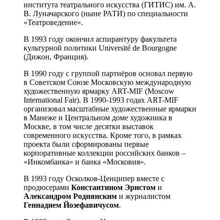
института театрального искусства (ГИТИС) им. А.
В. Луначарского (ныне РАТИ) по специальности
«Театроведение».
В 1993 году окончил аспирантуру факультета
культурной политики Université de Bourgogne
(Дижон, Франция).
В 1990 году с группой партнёров основал первую
в Советском Союзе Московскую международную
художественную ярмарку ART-MIF (Moscow
International Fair). В 1990-1993 годах ART-MIF
организовал масштабные художественные ярмарки
в Манеже и Центральном доме художника в
Москве, в том числе десятки выставок
современного искусства. Кроме того, в рамках
проекта были сформированы первые
корпоративные коллекции российских банков –
«Инкомбанка» и банка «Московия».
В 1993 году Осколков-Ценципер вместе с
продюсерами
Константином Эрнстом
и
Александром Роднянским
и журналистом
Геннадием Йозефавичусом
.