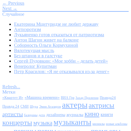
← Previous
Next →
Случайное
Екатерина Мцитуридзе не любит державу
Антиэротизм
Лукьяненко готов отказаться от патриотизма
Антон Шагин живет на балконе
Соборность Ольги Кормухиной
Вялотекущая мысль
Без штанов и в галстуке
Сергей Пудовкин: «Мое хобби – делать детей»
Венеролог Купитман
Петр Красилов: «Я не отказывался из-за денег»
Refresh...
Метки
«Квартет И»
«Машина времени»
Правда24
ВИА Гра
Захар Прилепин
актеры
актрисы
Правда 24
СМИ
Шура
Эмин Агаларов
кино
артисты
книги
журналы
дизайнеры
балерины
дети
музыканты
концерты
музыка
мюзиклы
новые альбомы
певицы
певцы
премьеры