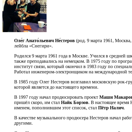
Оле́г Анато́льевич Не́стеров
(род. 9 марта 1961, Москва
лейбла «Снегири».
Родился 9 марта 1961 года в Москве. Учился в средней 
также преподавались на немецком. В 1975 году по прогр
институт связи, который окончил в 1983 году по специа
Работал инженером-электронщиком на международной тел
В 1985 году Олег Нестеров возглавил московскую рок-г
которой является до настоящего времени.
В 1997 году начал продюсировать проект
Маши Макаро
пришёл скоро, им стал
Найк Борзов
. В настоящее время
именем, пополнившим этот список, стал
Пётр Налич
.
В качестве музыкального продюсера Нестеров начал рабо
другими.