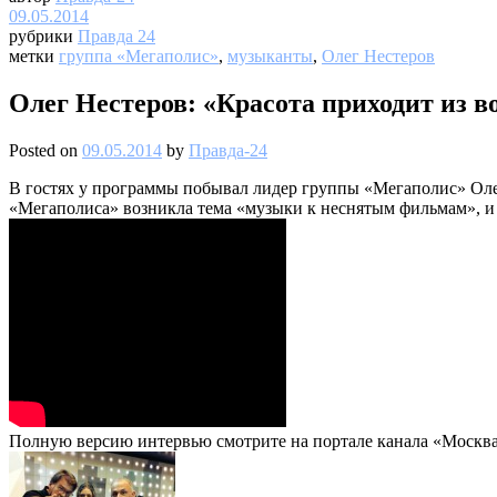
09.05.2014
рубрики
Правда 24
метки
группа «Мегаполис»
,
музыканты
,
Олег Нестеров
Олег Нестеров: «Красота приходит из в
Posted on
09.05.2014
by
Правда-24
В гостях у программы побывал лидер группы «Мегаполис» Олег 
«Мегаполиса» возникла тема «музыки к неснятым фильмам», и 
Полную версию интервью смотрите на портале канала «Москва 2