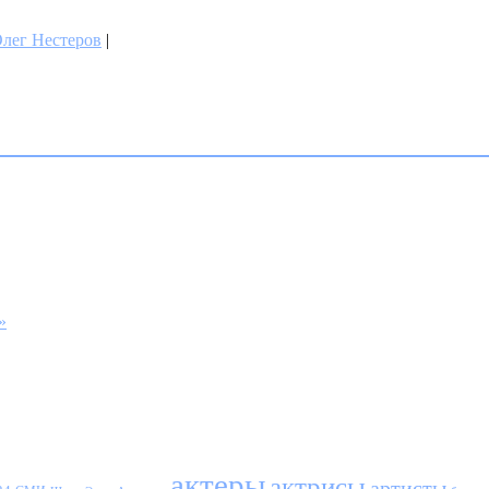
лег Нестеров
|
»
актеры
актрисы
артисты