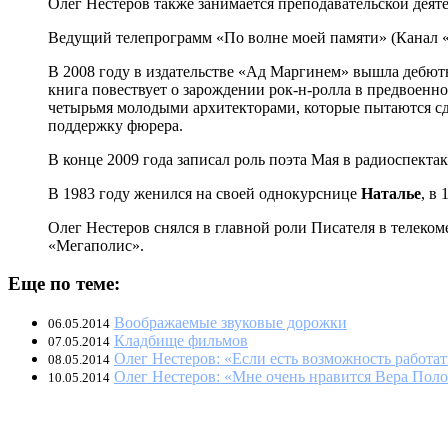
Олег Нестеров также занимается преподавательской дея
Ведущий телепрограмм «По волне моей памяти» (Канал «
В 2008 году в издательстве «Ад Маргинем» вышла дебютн
книга повествует о зарождении рок-н-ролла в предвоенн
четырьмя молодыми архитекторами, которые пытаются сд
поддержку фюрера.
В конце 2009 года записал роль поэта Мая в радиоспектак
В 1983 году женился на своей однокурснице
Наталье
, в
Олег Нестеров снялся в главной роли Писателя в телеко
«Мегаполис».
Еще по теме:
Воображаемые звуковые дорожки
06.05.2014
Кладбище фильмов
07.05.2014
Олег Нестеров: «Если есть возможность работат
08.05.2014
Олег Нестеров: «Мне очень нравится Вера Поло
10.05.2014