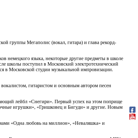
кой группы Мегаполис (вокал, гитара) и глава рекорд-
ков немецкого языка, некоторые другие предметы в школе
После школы поступил в Московский электротехнический
лся в Московской студии музыкальной импровизации.
 вокалистом, гитаристом и основным автором песен
ывающий лейбл «Снегири». Первый успех на этом поприще
лочные игрушки», «Гришковец и Бигуди» и другие. Новым
ьмами «Одна любовь на миллион», «Неваляшка» и