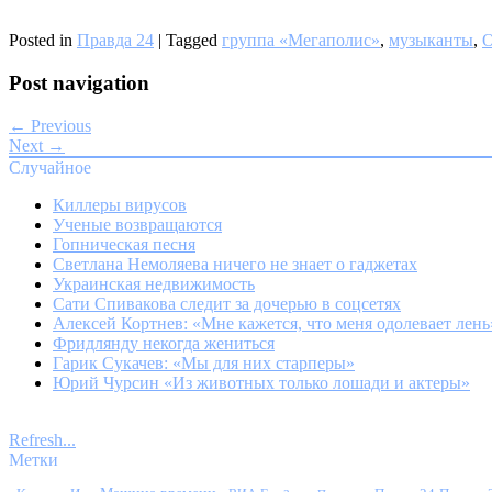
Posted in
Правда 24
|
Tagged
группа «Мегаполис»
,
музыканты
,
О
Post navigation
← Previous
Next →
Случайное
Киллеры вирусов
Ученые возвращаются
Гопническая песня
Светлана Немоляева ничего не знает о гаджетах
Украинская недвижимость
Сати Спивакова следит за дочерью в соцсетях
Алексей Кортнев: «Мне кажется, что меня одолевает лень
Фридлянду некогда жениться
Гарик Сукачев: «Мы для них старперы»
Юрий Чурсин «Из животных только лошади и актеры»
Refresh...
Метки