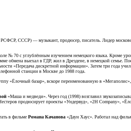
, РСФСР, СССР) — музыкант, продюсер, писатель. Лидер московс
школе № 70 с углублённым изучением немецкого языка. Кроме уро
амме обмена выехал в ГДР, жил в Дрездене, в немецкой семье. 
льности «Передача дискретной информации». Затем три года учи
ефонной станции в Москве до 1988 года.
руппу «Ёлочный базар», вскоре переименованную в «Мегаполис»,
вой
«Маша и медведи». Через год (1998) возглавил звукозапис
 Нестеров продюсирует проекты «Ундервуд», «2H Company», «Ё
тать в фильме
Романа Качанова
«Даун Хаус». Работал над фил