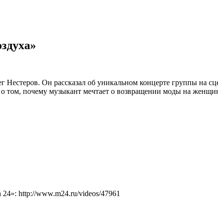
оздуха»
Нестеров. Он рассказал об уникальном концерте группы на сцен
о том, почему музыкант мечтает о возвращении моды на женщин
4»: http://www.m24.ru/videos/47961