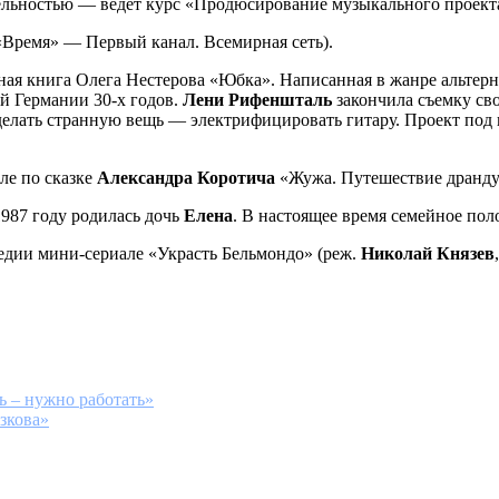
тельностью — ведёт курс «Продюсирование музыкального проекта
Время» — Первый канал. Всемирная сеть).
ая книга Олега Нестерова «Юбка». Написанная в жанре альтерн
ой Германии 30-х годов.
Лени Рифеншталь
закончила съемку св
елать странную вещь — электрифицировать гитару. Проект под 
ле по сказке
Александра Коротича
«Жужа. Путешествие дранду
 1987 году родилась дочь
Елена
. В настоящее время семейное пол
медии мини-сериале «Украсть Бельмондо» (реж.
Николай Князев
ь – нужно работать»
зкова»