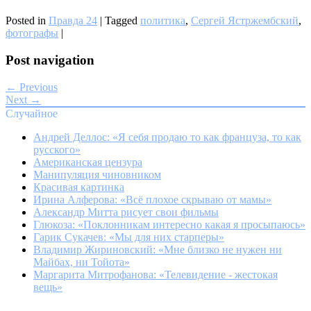
Posted in
Правда 24
|
Tagged
политика
,
Сергей Ястржембский
,
фотографы
|
Post navigation
← Previous
Next →
Случайное
Андрей Деллос: «Я себя продаю то как француза, то как
русского»
Американская цензура
Манипуляция чиновником
Красивая картинка
Ирина Алферова: «Всё плохое скрываю от мамы»
Александр Митта рисует свои фильмы
Глюкоза: «Поклонникам интересно какая я просыпаюсь»
Гарик Сукачев: «Мы для них старперы»
Владимир Жириновский: «Мне близко не нужен ни
Майбах, ни Тойота»
Маргарита Митрофанова: «Телевидение - жестокая
вещь»