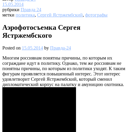
15.05.2014
рубрики
Правда 24
метки
политика
,
Сергей Ястржембский
,
фотографы
Аэрофотосъемка Сергея
Ястржембского
Posted on
15.05.2014
by
Правда-24
Многим россиянам понятны причины, по которым их
сограждане идут в политику. Однако, тем же россиянам не
понятны причины, по которым из политики уходят. К таким
фигурам проявляется повышенный интерес. Этот интерес
удовлетворит Сергей Ястржембский, который сменил
дипломатический корпус на палатку и амуницию охотника.