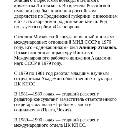
жившего в Брестском воеводсте Великого
княжества Литовского. Во времена Российской
империи род был признан в российском
дворянстве по Гродненской губернии, с внесением
в 6 часть дворянской родословной книги. Род
пользуется гербом «Слеповрон».
Окончил Московский государственный институт
международных отношений МИД СССР в 1976
году. Его «однокашником» был
Алишер Усманов
.
Позже окончил аспирантуру Института
Международного рабочего движения Академии
наук СССР в 1979 году.
С 1979 по 1981 год работал младшим научным
сотрудником Академии общественных наук при
ЦК КПСС.
В 1981—1989 годах — старший референт,
редактор-консультант, заместитель ответственного
секретаря журнала «Проблемы мира и
социализма» (Прага, Чехия).
В 1989—1990 годах — старший референт
международного отдела ЦК КПСС.