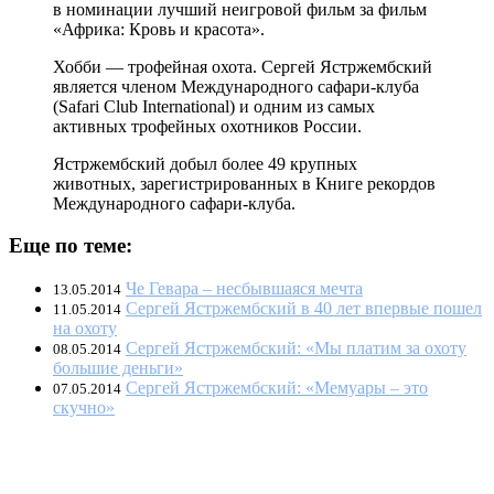
в номинации лучший неигровой фильм за фильм
«Африка: Кровь и красота».
Хобби — трофейная охота. Сергей Ястржембский
является членом Международного сафари-клуба
(Safari Club International) и одним из самых
активных трофейных охотников России.
Ястржембский добыл более 49 крупных
животных, зарегистрированных в Книге рекордов
Международного сафари-клуба.
Еще по теме:
Че Гевара – несбывшаяся мечта
13.05.2014
Сергей Ястржембский в 40 лет впервые пошел
11.05.2014
на охоту
Сергей Ястржембский: «Мы платим за охоту
08.05.2014
большие деньги»
Сергей Ястржембский: «Мемуары – это
07.05.2014
скучно»