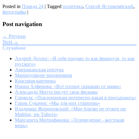
Posted in
Правда 24
|
Tagged
политика
,
Сергей Ястржембский
,
фотографы
|
Post navigation
← Previous
Next →
Случайное
Андрей Деллос: «Я себя продаю то как француза, то как
русского»
Американская цензура
Манипуляция чиновником
Красивая картинка
Ирина Алферова: «Всё плохое скрываю от мамы»
Александр Митта рисует свои фильмы
Глюкоза: «Поклонникам интересно какая я просыпаюсь»
Гарик Сукачев: «Мы для них старперы»
Владимир Жириновский: «Мне близко не нужен ни
Майбах, ни Тойота»
Маргарита Митрофанова: «Телевидение - жестокая
вещь»