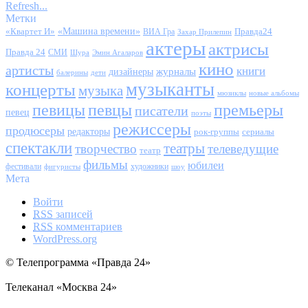
Refresh...
Метки
«Квартет И»
«Машина времени»
Правда24
ВИА Гра
Захар Прилепин
актеры
актрисы
Правда 24
СМИ
Шура
Эмин Агаларов
кино
артисты
книги
журналы
дизайнеры
балерины
дети
музыканты
концерты
музыка
мюзиклы
новые альбомы
певицы
певцы
премьеры
писатели
певец
поэты
режиссеры
продюсеры
редакторы
сериалы
рок-группы
спектакли
театры
творчество
телеведущие
театр
фильмы
юбилеи
фестивали
художники
фигуристы
шоу
Мета
Войти
RSS
записей
RSS
комментариев
WordPress.org
© Телепрограмма «Правда 24»
Телеканал «Москва 24»