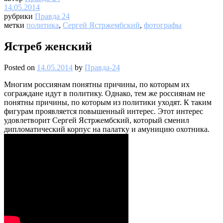
14.05.2014
рубрики
Правда 24
метки
политика
,
Сергей Ястржембский
,
фотографы
Ястреб женский
Posted on
14.05.2014
by
Правда-24
Многим россиянам понятны причины, по которым их
сограждане идут в политику. Однако, тем же россиянам не
понятны причины, по которым из политики уходят. К таким
фигурам проявляется повышенный интерес. Этот интерес
удовлетворит Сергей Ястржембский, который сменил
дипломатический корпус на палатку и амуницию охотника.