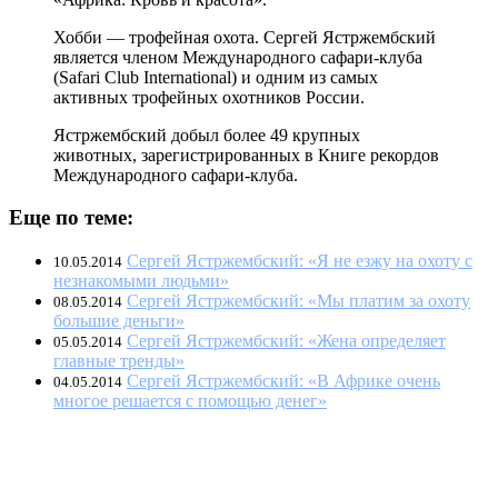
Хобби — трофейная охота. Сергей Ястржембский
является членом Международного сафари-клуба
(Safari Club International) и одним из самых
активных трофейных охотников России.
Ястржембский добыл более 49 крупных
животных, зарегистрированных в Книге рекордов
Международного сафари-клуба.
Еще по теме:
Сергей Ястржембский: «Я не езжу на охоту с
10.05.2014
незнакомыми людьми»
Сергей Ястржембский: «Мы платим за охоту
08.05.2014
большие деньги»
Сергей Ястржембский: «Жена определяет
05.05.2014
главные тренды»
Сергей Ястржембский: «В Африке очень
04.05.2014
многое решается с помощью денег»