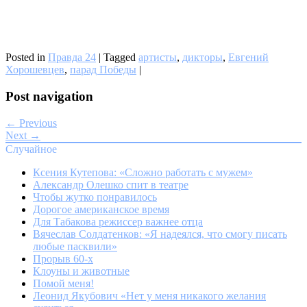
Posted in
Правда 24
|
Tagged
артисты
,
дикторы
,
Евгений
Хорошевцев
,
парад Победы
|
Post navigation
← Previous
Next →
Случайное
Ксения Кутепова: «Сложно работать с мужем»
Александр Олешко спит в театре
Чтобы жутко понравилось
Дорогое американское время
Для Табакова режиссер важнее отца
Вячеслав Солдатенков: «Я надеялся, что смогу писать
любые пасквили»
Прорыв 60-х
Клоуны и животные
Помой меня!
Леонид Якубович «Нет у меня никакого желания