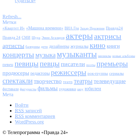
судиться»
Refresh...
Метки
«Квартет И»
«Машина времени»
Правда24
ВИА Гра
Захар Прилепин
актеры
актрисы
Правда 24
СМИ
Шура
Эмин Агаларов
кино
артисты
книги
журналы
дизайнеры
балерины
дети
музыканты
концерты
музыка
мюзиклы
новые альбомы
певицы
певцы
премьеры
писатели
певец
поэты
режиссеры
продюсеры
редакторы
сериалы
рок-группы
спектакли
театры
творчество
телеведущие
театр
фильмы
юбилеи
фестивали
художники
фигуристы
шоу
Мета
Войти
RSS
записей
RSS
комментариев
WordPress.org
© Телепрограмма «Правда 24»