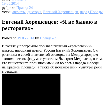
19.05.2014
рубрики
Правда 24
метки
артисты
,
дикторы
,
Евгений Хорошевцев
,
парад Победы
Евгений Хорошевцев: «Я не бываю в
ресторанах»
Posted on
19.05.2014
by
Правда-24
В гостях у программы побывал главный «кремлевский»
диктор, народный артист России Евгений Хорошевцев. Он
рассказал о своей знаменитой оговорке на Международном
экономическом форуме с участием Дмитрия Медведева, о том,
кто пишет текст, произносимый им во время парада Победы
на Красной площади, а также об исчезновении культуры речи
в отрасли.