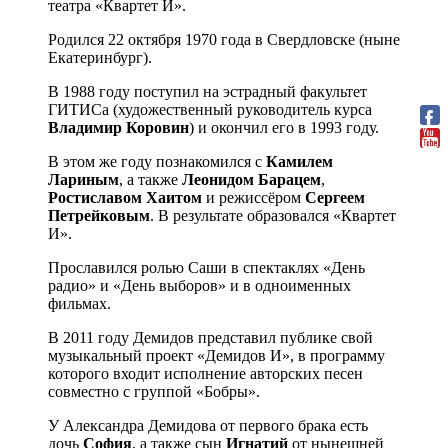
театра «Квартет И».
Родился 22 октября 1970 года в Свердловске (ныне
Екатеринбург).
В 1988 году поступил на эстрадный факультет
ГИТИСа (художественный руководитель курса
Владимир Коровин
) и окончил его в 1993 году.
В этом же году познакомился с
Камилем
Лариным
, а также
Леонидом Барацем
,
Ростиславом Хаитом
и режиссёром
Сергеем
Петрейковым
. В результате образовался «Квартет
И».
Прославился ролью Саши в спектаклях «День
радио» и «День выборов» и в одноименных
фильмах.
В 2011 году Демидов представил публике свой
музыкальный проект «Демидов И», в программу
которого входит исполнение авторских песен
совместно с группой «Бобры».
У Александра Демидова от первого брака есть
дочь
София
, а также сын
Игнатий
от нынешней