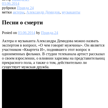
03.06.2014
рубрики
Правда 24
метки
актеры
,
Александр Демидов
,
музыканты
Песни о смерти
Posted on
03.06.2014
by
Правда-24
Актера и музыканта Александра Демидова можно назвать
экспертом в вопросе, «О чем говорят мужчины». Он является
участником «Квартета И», поднявшего этот вопрос в
одноименных фильмах. В студии телеканала артист рассказал
о своем взрослении, о влиянии харизмы на представительниц
прекрасного пола, а также о том, действительно ли
существует мужская дружба.