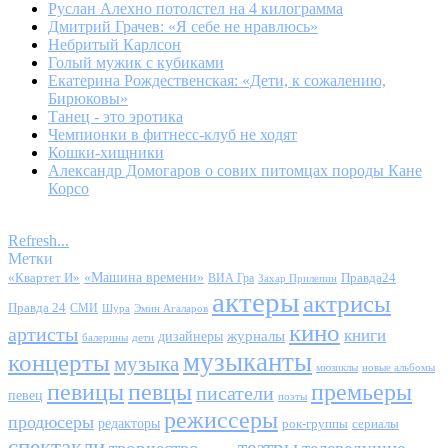
Руслан Алехно потолстел на 4 килограмма
Дмитрий Грачев: «Я себе не нравлюсь»
Небритый Карлсон
Голый мужик с кубиками
Екатерина Рождественская: «Дети, к сожалению,
Бирюковы»
Танец - это эротика
Чемпионки в фитнесс-клуб не ходят
Кошки-хищники
Александр Домогаров о сових питомцах породы Кане
Корсо
Refresh...
Метки
«Квартет И»
«Машина времени»
Правда24
ВИА Гра
Захар Прилепин
актеры
актрисы
Правда 24
СМИ
Шура
Эмин Агаларов
кино
артисты
книги
журналы
дизайнеры
балерины
дети
музыканты
концерты
музыка
мюзиклы
новые альбомы
певицы
певцы
премьеры
писатели
певец
поэты
режиссеры
продюсеры
редакторы
сериалы
рок-группы
спектакли
театры