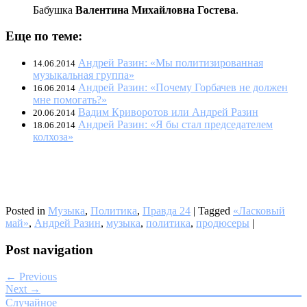
Бабушка
Валентина Михайловна Гостева
.
Еще по теме:
Андрей Разин: «Мы политизированная
14.06.2014
музыкальная группа»
Андрей Разин: «Почему Горбачев не должен
16.06.2014
мне помогать?»
Вадим Криворотов или Андрей Разин
20.06.2014
Андрей Разин: «Я бы стал председателем
18.06.2014
колхоза»
Posted in
Музыка
,
Политика
,
Правда 24
|
Tagged
«Ласковый
май»
,
Андрей Разин
,
музыка
,
политика
,
продюсеры
|
Post navigation
← Previous
Next →
Случайное