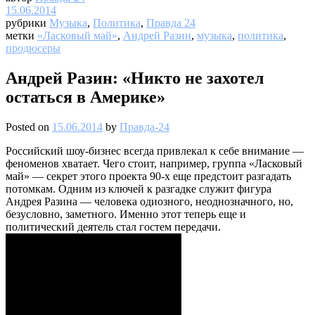
15.06.2014
рубрики
Музыка
,
Политика
,
Правда 24
метки
«Ласковый май»
,
Андрей Разин
,
музыка
,
политика
,
продюсеры
Андрей Разин: «Никто не захотел
остаться в Америке»
Posted on
15.06.2014
by
Правда-24
Российский шоу-бизнес всегда привлекал к себе внимание —
феноменов хватает. Чего стоит, например, группа «Ласковый
май» — секрет этого проекта 90-х еще предстоит разгадать
потомкам. Одним из ключей к разгадке служит фигура
Андрея Разина — человека одиозного, неоднозначного, но,
безусловно, заметного. Именно этот теперь еще и
политический деятель стал гостем передачи.