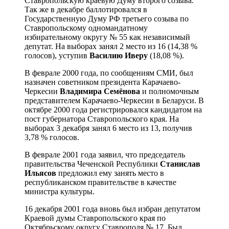
Ставропольскую краевую Думу второго созыва.
Так же в декабре баллотировался в
Государственную Думу РФ третьего созыва по
Ставропольскому одномандатному
избирательному округу № 55 как независимый
депутат. На выборах занял 2 место из 16 (14,38 %
голосов), уступив
Василию Иверу
(18,08 %).
В феврале 2000 года, по сообщениям СМИ, был
назначен советником президента Карачаево-
Черкесии
Владимира Семёнова
и полномочным
представителем Карачаево-Черкесии в Беларуси. В
октябре 2000 года регистрировался кандидатом на
пост губернатора Ставропольского края. На
выборах 3 декабря занял 6 место из 13, получив
3,78 % голосов.
В феврале 2001 года заявил, что председатель
правительства Чеченской Республики
Станислав
Ильясов
предложил ему занять место в
республиканском правительстве в качестве
министра культуры.
16 декабря 2001 года вновь был избран депутатом
Краевой думы Ставропольского края по
Октябрьскому округу Ставрополя № 17. Был