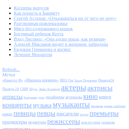
Киллеры вирусов
Как попасть к Башмету
Сергей Астахов: «Отказываться ни от чего не хочу»
Разговорная развлекаловка
Мясо без содержимого кишок
Богемный ребенок Котта
Влад Лисовец: «Она адски орала, как резаная»
Алексей Маклаков видит в женщине лабрадора
Евдокия Германова и космос
Лечение Моцартом
Refresh...
Метки
«Квартет И»
«Машина времени»
Правда24
ВИА Гра
Захар Прилепин
актеры
актрисы
Правда 24
СМИ
Шура
Эмин Агаларов
кино
артисты
книги
журналы
дизайнеры
балерины
дети
музыканты
концерты
музыка
мюзиклы
новые альбомы
певицы
певцы
премьеры
писатели
певец
поэты
режиссеры
продюсеры
редакторы
сериалы
рок-группы
спектакли