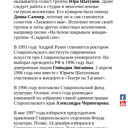
оказывается солист группы
Юра Шатунов
. Далее
следует работа в студии и многочисленные
гастроли коллектива. Его кумиром была певица
Донна Саммер
, поэтому он и сам становится
солистом «Ласкового мая». Исполнял песни своей
группы и хиты других известных коллективов,
например песню «На белом покрывале января»
группы «Сладкий сон».
В 1993 году Андрей Разин становится ректором
Ставропольского института современных
искусств при Ставропольском университете. На
выборах президента РФ в 1996 году был
доверенным лицом
Геннадия Зюганова
. 2 апреля
1996 года они вместе с Юрием Шатуновым
участвовали в концерте в «Театре на Таганке».
В 1996 году возглавлял Ставропольский фонд
культуры. Осенью этого года руководил
кампанией по избранию главой администрации
Старопольского края
Александра Черногорова
.
В мае 1997 года избирался председателем
правления Ставропольского отделения Фонда
культуры. Позже, 14 декабря избирался в