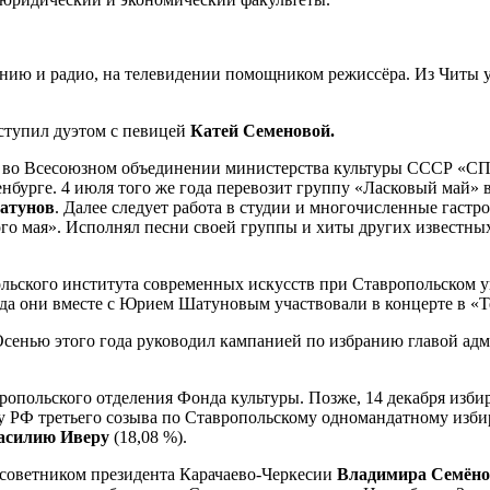
нию и радио, на телевидении помощником режиссёра. Из Читы у
ступил дуэтом с певицей
Катей Семеновой.
ра во Всесоюзном объединении министерства культуры СССР «СП
бурге. 4 июля того же года перевозит группу «Ласковый май» в 
атунов
. Далее следует работа в студии и многочисленные гаст
вого мая». Исполнял песни своей группы и хиты других известн
льского института современных искусств при Ставропольском у
года они вместе с Юрием Шатуновым участвовали в концерте в «Т
 Осенью этого года руководил кампанией по избранию главой а
вропольского отделения Фонда культуры. Позже, 14 декабря изби
у РФ третьего созыва по Ставропольскому одномандатному изби
асилию Иверу
(18,08 %).
 советником президента Карачаево-Черкесии
Владимира Семёно