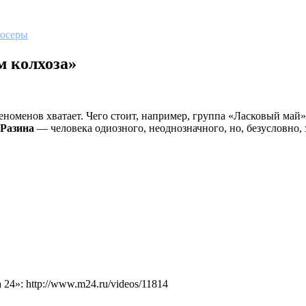
юсеры
м колхоза»
номенов хватает. Чего стоит, например, группа «Ласковый май» 
 Разина
— человека одиозного, неоднозначного, но, безусловно, 
4»: http://www.m24.ru/videos/11814