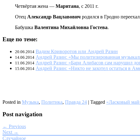
Четвёртая жена —
Маритана
, с 2011 г.
Отец
Александр Вацлавович
родился в Гродно переехал 
Бабушка
Валентина Михайловна Гостева
.
Еще по теме:
Вадим Криворотов или Андрей Разин
20.06.2014
Андрей Разин: «Мы политизированная музыкал
14.06.2014
Андрей Разин: «Бари Алибасов сам нарушил до
11.06.2014
Андрей Разин: «Никто не захотел остаться в Ам
15.06.2014
Posted in
Музыка
,
Политика
,
Правда 24
|
Tagged
«Ласковый май
Post navigation
← Previous
Next →
Случайное