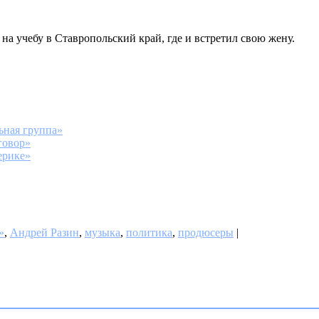
на учебу в Ставропольский край, где и встретил свою жену.
ьная группа»
говор»
ерике»
»
,
Андрей Разин
,
музыка
,
политика
,
продюсеры
|