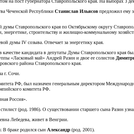
том на пост губернатора Ставропольского края. На выборах 3 дек
ства Чеченской Республики
Станислав Ильясов
предложил ему за
ой думы Ставропольского края по Октябрьскому округу Ставропо
 энергетике, строительству и жилищно-коммунальному хозяйств
вой думы IV созыва. Отвечает за энергетику края.
 в качестве кандидата в депутаты Думы Cтавропольского края б
группы «Ласковый май» Андрей Разин и двое ее солистов
Димитри
ровского района Ставропольского края.
 г. Сочи.
омитета РФ, был назначен генеральным директором Международ
мпийского комитета РФ.
иная Россия».
тилист (род. 1986). О существовании старшего сына Разин узнал
ьевна Лебедева, живет в Венгрии.
у. В браке родился сын
Александр
(род. 2001).