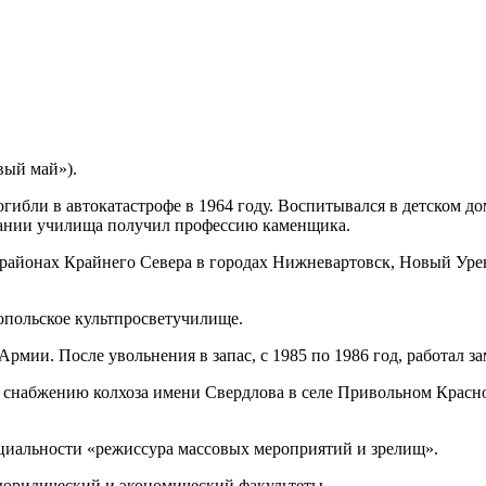
ый май»).
огибли в автокатастрофе в 1964 году. Воспитывался в детском до
чании училища получил профессию каменщика.
 районах Крайнего Севера в городах Нижневартовск, Новый Уре
ропольское культпросветучилище.
Армии. После увольнения в запас, с 1985 по 1986 год, работал 
по снабжению колхоза имени Свердлова в селе Привольном Красн
циальности «режиссура массовых мероприятий и зрелищ».
 юридический и экономический факультеты.