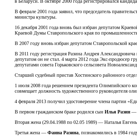
в Беларуси. В октябре 2000 года регистрировался кандида
В феврале 2001 года заявил, что председатель правитель
министра культуры.
16 декабря 2001 года вновь был избран депутатом Краев
Краевой Думы Ставропольского края по промышленности,
В 2007 году вновь избран депутатом Ставропольской крае
В 2011 году регистрация Разина Андрея Александровича
депутатом он не стал. 4 марта 2012 года Экс-продюсер 
депутатами совета Горьковского сельсовета Новоалександ
Старший судебный пристав Хостинского районного отдела
1 июля 2008 года решением президента Олимпийского к
совмещает должность художественного руководителя оли
4 февраля 2013 получил удостоверение члена партии «Ед
В первом гражданском браке родился сын
Илья Разин
— с
Вторая жена (29.04.1988 по 02.05 1989) — Наталья Евген
Третья жена —
Фаина Разина
, познакомились в 1984 год