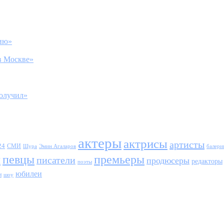
нию»
в Москве»
получил»
актеры
актрисы
артисты
24
СМИ
Шура
балери
Эмин Агаларов
ы
певцы
премьеры
писатели
продюсеры
редакторы
поэты
юбилеи
и
шоу