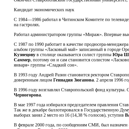
Кандидат экономических наук
С 1984—1986 работал в Читинском Комитете по телевиде
на гастролях.
Работал администратором группы «Мираж». Впервые вы
С 1987 по 1990 работает в качестве продюсера-менедже
альбом группы «Ласковый май» записанный в городе Орен
Кузнецову
в столице оказывается солист группы
Юра Ш
Саммер
, поэтому он и сам становится солистом «Ласко
января» группы «Сладкий сон».
В 1993 году Андрей Разин становится ректором Ставропо
доверенным лицом
Геннадия Зюганова
. 2 апреля 1996 
В 1996 году возглавлял Ставропольский фонд культуры.
Черногорова
.
В мае 1997 года избирался председателем правления Ста
Так же в декабре баллотировался в Государственную Дум
выборах занял 2 место из 16 (14,38 % голосов), уступив
В
В феврале 2000 года, по сообщениям СМИ, был назначен