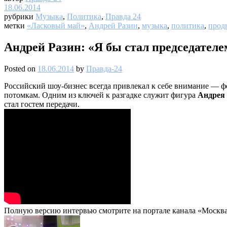
18.06.2014
рубрики
Музыка
,
Политика
,
Правда 24
метки
«Ласковый май»
,
Андрей Разин
,
музыка
,
политика
,
прод
Андрей Разин: «Я бы стал председателе
Posted on
18.06.2014
by
Правда-24
Российский шоу-бизнес всегда привлекал к себе внимание — фе
потомкам. Одним из ключей к разгадке служит фигура
Андрея
стал гостем передачи.
Полную версию интервью смотрите на портале канала «Москва 2