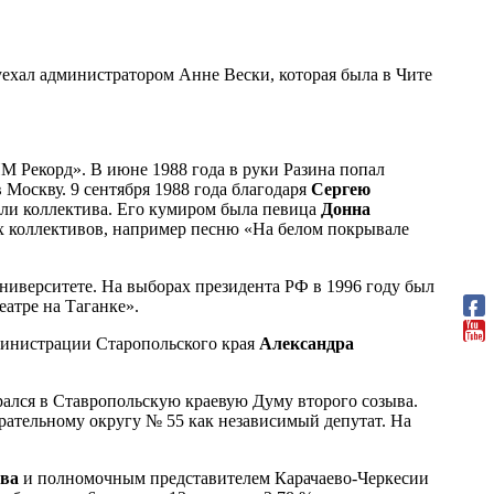
ехал администратором Анне Вески, которая была в Чите
М Рекорд». В июне 1988 года в руки Разина попал
Москву. 9 сентября 1988 года благодаря
Сергею
роли коллектива. Его кумиром была певица
Донна
ых коллективов, например песню «На белом покрывале
ниверситете. На выборах президента РФ в 1996 году был
еатре на Таганке».
дминистрации Старопольского края
Александра
рался в Ставропольскую краевую Думу второго созыва.
рательному округу № 55 как независимый депутат. На
ва
и полномочным представителем Карачаево-Черкесии