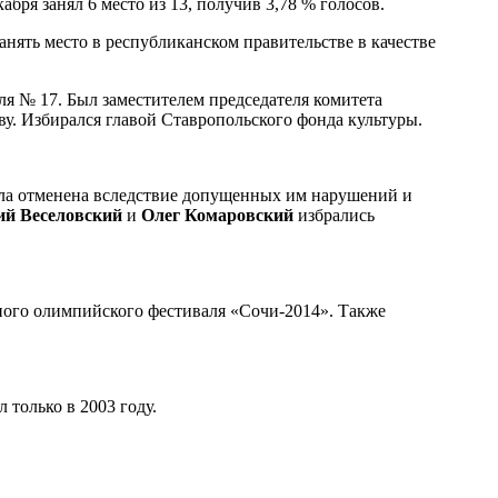
абря занял 6 место из 13, получив 3,78 % голосов.
нять место в республиканском правительстве в качестве
ля № 17. Был заместителем председателя комитета
у. Избирался главой Ставропольского фонда культуры.
ыла отменена вследствие допущенных им нарушений и
й Веселовский
и
Олег Комаровский
избрались
ного олимпийского фестиваля «Сочи-2014». Также
 только в 2003 году.