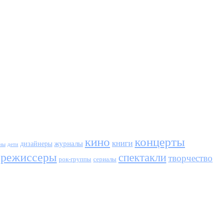
кино
концерты
книги
журналы
дизайнеры
ны
дети
режиссеры
спектакли
творчество
сериалы
рок-группы