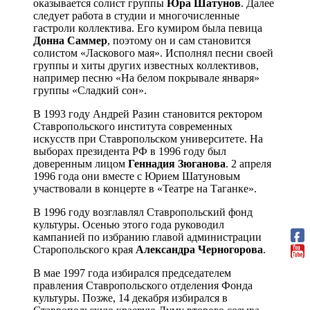
оказывается солист группы
Юра Шатунов
. Далее
следует работа в студии и многочисленные
гастроли коллектива. Его кумиром была певица
Донна Саммер
, поэтому он и сам становится
солистом «Ласкового мая». Исполнял песни своей
группы и хиты других известных коллективов,
например песню «На белом покрывале января»
группы «Сладкий сон».
В 1993 году Андрей Разин становится ректором
Ставропольского института современных
искусств при Ставропольском университете. На
выборах президента РФ в 1996 году был
доверенным лицом
Геннадия Зюганова
. 2 апреля
1996 года они вместе с Юрием Шатуновым
участвовали в концерте в «Театре на Таганке».
В 1996 году возглавлял Ставропольский фонд
культуры. Осенью этого года руководил
кампанией по избранию главой администрации
Старопольского края
Александра Черногорова
.
В мае 1997 года избирался председателем
правления Ставропольского отделения Фонда
культуры. Позже, 14 декабря избирался в