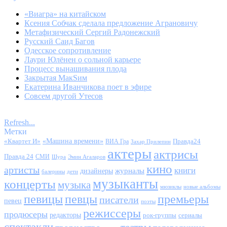
«Виагра» на китайском
Ксения Собчак сделала предложение Аграновичу
Метафизический Сергий Радонежский
Русский Саид Багов
Одесское сопротивление
Лаури Юлёнен о сольной карьере
Процесс вынашивания плода
Закрытая МакSим
Екатерина Иванчикова поет в эфире
Совсем другой Утесов
Refresh...
Метки
«Квартет И»
«Машина времени»
Правда24
ВИА Гра
Захар Прилепин
актеры
актрисы
Правда 24
СМИ
Шура
Эмин Агаларов
кино
артисты
книги
журналы
дизайнеры
балерины
дети
музыканты
концерты
музыка
мюзиклы
новые альбомы
певицы
певцы
премьеры
писатели
певец
поэты
режиссеры
продюсеры
редакторы
сериалы
рок-группы
спектакли