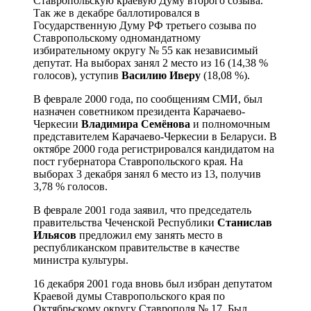
Ставропольскую краевую Думу второго созыва.
Так же в декабре баллотировался в
Государственную Думу РФ третьего созыва по
Ставропольскому одномандатному
избирательному округу № 55 как независимый
депутат. На выборах занял 2 место из 16 (14,38 %
голосов), уступив
Василию Иверу
(18,08 %).
В феврале 2000 года, по сообщениям СМИ, был
назначен советником президента Карачаево-
Черкесии
Владимира Семёнова
и полномочным
представителем Карачаево-Черкесии в Беларуси. В
октябре 2000 года регистрировался кандидатом на
пост губернатора Ставропольского края. На
выборах 3 декабря занял 6 место из 13, получив
3,78 % голосов.
В феврале 2001 года заявил, что председатель
правительства Чеченской Республики
Станислав
Ильясов
предложил ему занять место в
республиканском правительстве в качестве
министра культуры.
16 декабря 2001 года вновь был избран депутатом
Краевой думы Ставропольского края по
Октябрьскому округу Ставрополя № 17. Был