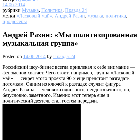
14.06.2014
рубрики
Музыка
,
Политика
,
Правда 24
метки
«Ласковый май»
,
Андрей Разин
,
музыка
,
политика
,
продюсеры
Андрей Разин: «Мы политизированная
музыкальная группа»
Posted on
14.06.2014
by
Правда-24
Российский шоу-бизнес всегда привлекал к себе внимание —
феноменов хватает. Чего стоит, например, группа «Ласковый
май» — секрет этого проекта 90-х еще предстоит разгадать
потомкам. Одним из ключей к разгадке служит фигура
Андрея Разина — человека одиозного, неоднозначного, но,
безусловно, заметного. Именно этот теперь еще и
политический деятель стал гостем передачи.