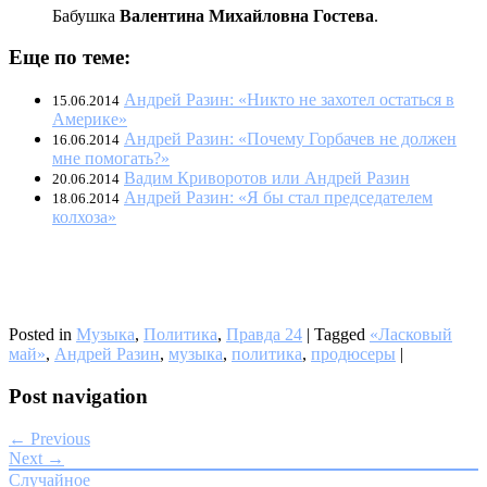
Бабушка
Валентина Михайловна Гостева
.
Еще по теме:
Андрей Разин: «Никто не захотел остаться в
15.06.2014
Америке»
Андрей Разин: «Почему Горбачев не должен
16.06.2014
мне помогать?»
Вадим Криворотов или Андрей Разин
20.06.2014
Андрей Разин: «Я бы стал председателем
18.06.2014
колхоза»
Posted in
Музыка
,
Политика
,
Правда 24
|
Tagged
«Ласковый
май»
,
Андрей Разин
,
музыка
,
политика
,
продюсеры
|
Post navigation
← Previous
Next →
Случайное