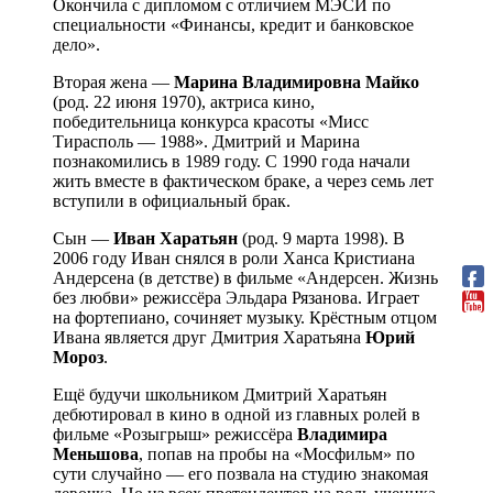
Окончила с дипломом с отличием МЭСИ по
специальности «Финансы, кредит и банковское
дело».
Вторая жена —
Марина Владимировна Майко
(род. 22 июня 1970), актриса кино,
победительница конкурса красоты «Мисс
Тирасполь — 1988». Дмитрий и Марина
познакомились в 1989 году. С 1990 года начали
жить вместе в фактическом браке, а через семь лет
вступили в официальный брак.
Сын —
Иван Харатьян
(род. 9 марта 1998). В
2006 году Иван снялся в роли Ханса Кристиана
Андерсена (в детстве) в фильме «Андерсен. Жизнь
без любви» режиссёра Эльдара Рязанова. Играет
на фортепиано, сочиняет музыку. Крёстным отцом
Ивана является друг Дмитрия Харатьяна
Юрий
Мороз
.
Ещё будучи школьником Дмитрий Харатьян
дебютировал в кино в одной из главных ролей в
фильме «Розыгрыш» режиссёра
Владимира
Меньшова
, попав на пробы на «Мосфильм» по
сути случайно — его позвала на студию знакомая