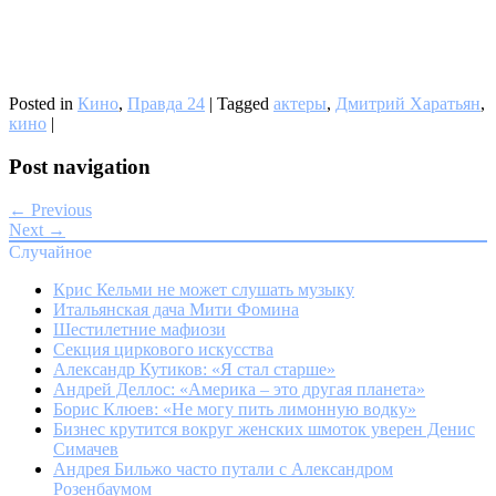
Posted in
Кино
,
Правда 24
|
Tagged
актеры
,
Дмитрий Харатьян
,
кино
|
Post navigation
← Previous
Next →
Случайное
Крис Кельми не может слушать музыку
Итальянская дача Мити Фомина
Шестилетние мафиози
Секция циркового искусства
Александр Кутиков: «Я стал старше»
Андрей Деллос: «Америка – это другая планета»
Борис Клюев: «Не могу пить лимонную водку»
Бизнес крутится вокруг женских шмоток уверен Денис
Симачев
Андрея Бильжо часто путали с Александром
Розенбаумом