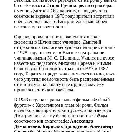
девочка. Но из всех претендентов на роль ученика
9-го «Б» класса
Игоря Грушко
режиссёр выбрал
именно Дмитрия. Эту картину, вышедшую на
советские экраны в 1976 году, зрители встретили
очень тепло, а актёр Дмитрий Харатьян обрёл
всесоюзную известность.
Однако, провалив после окончания школы
экзамены в Щукинское училище, Дмитрий
отправился в геологическую экспедицию, и лишь
в 1978 году поступил в Высшее театральное
училище имени М. С. Щепкина. Учился на курсе
известных педагогов Михаила Царёва и Риммы
Солнцевой. Окончив театральный ВУЗ в 1982
году, Харатьян продолжал сниматься в кино, из-за
чего упустил возможность быть распределённым
от института на работу в театр, поэтому ему
пришлось стать киноактёром.
В 1983 году на экраны вышел фильм «Зелёный
фургон» с Харатьяном в главной роли. Фильм
имел большой зрительский успех, а партнёрами
Дмитрия по фильму были признанные звёзды
советского кинематографа:
Александр
Демьяненко, Борислав Брондуков, Александр
Соловьёв, Эдуард Марцевич
и другие. В этом