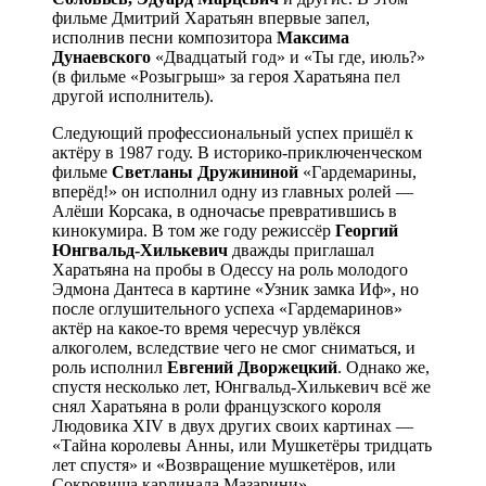
фильме Дмитрий Харатьян впервые запел,
исполнив песни композитора
Максима
Дунаевского
«Двадцатый год» и «Ты где, июль?»
(в фильме «Розыгрыш» за героя Харатьяна пел
другой исполнитель).
Следующий профессиональный успех пришёл к
актёру в 1987 году. В историко-приключенческом
фильме
Светланы Дружининой
«Гардемарины,
вперёд!» он исполнил одну из главных ролей —
Алёши Корсака, в одночасье превратившись в
кинокумира. В том же году режиссёр
Георгий
Юнгвальд-Хилькевич
дважды приглашал
Харатьяна на пробы в Одессу на роль молодого
Эдмона Дантеса в картине «Узник замка Иф», но
после оглушительного успеха «Гардемаринов»
актёр на какое-то время чересчур увлёкся
алкоголем, вследствие чего не смог сниматься, и
роль исполнил
Евгений Дворжецкий
. Однако же,
спустя несколько лет, Юнгвальд-Хилькевич всё же
снял Харатьяна в роли французского короля
Людовика XIV в двух других своих картинах —
«Тайна королевы Анны, или Мушкетёры тридцать
лет спустя» и «Возвращение мушкетёров, или
Сокровища кардинала Мазарини».