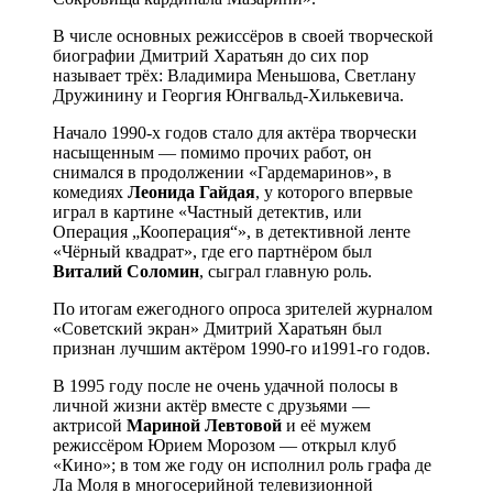
В числе основных режиссёров в своей творческой
биографии Дмитрий Харатьян до сих пор
называет трёх: Владимира Меньшова, Светлану
Дружинину и Георгия Юнгвальд-Хилькевича.
Начало 1990-х годов стало для актёра творчески
насыщенным — помимо прочих работ, он
снимался в продолжении «Гардемаринов», в
комедиях
Леонида Гайдая
, у которого впервые
играл в картине «Частный детектив, или
Операция „Кооперация“», в детективной ленте
«Чёрный квадрат», где его партнёром был
Виталий Соломин
, сыграл главную роль.
По итогам ежегодного опроса зрителей журналом
«Советский экран» Дмитрий Харатьян был
признан лучшим актёром 1990-го и1991-го годов.
В 1995 году после не очень удачной полосы в
личной жизни актёр вместе с друзьями —
актрисой
Мариной Левтовой
и её мужем
режиссёром Юрием Морозом — открыл клуб
«Кино»; в том же году он исполнил роль графа де
Ла Моля в многосерийной телевизионной