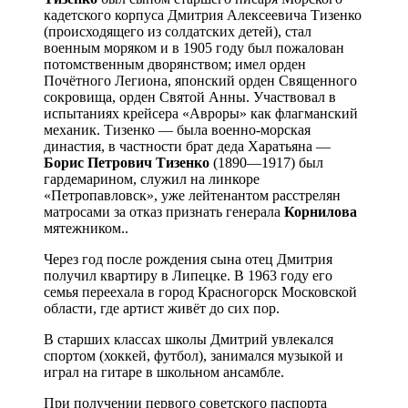
кадетского корпуса Дмитрия Алексеевича Тизенко
(происходящего из солдатских детей), стал
военным моряком и в 1905 году был пожалован
потомственным дворянством; имел орден
Почётного Легиона, японский орден Священного
сокровища, орден Святой Анны. Участвовал в
испытаниях крейсера «Авроры» как флагманский
механик. Тизенко — была военно-морская
династия, в частности брат деда Харатьяна —
Борис Петрович Тизенко
(1890—1917) был
гардемарином, служил на линкоре
«Петропавловск», уже лейтенантом расстрелян
матросами за отказ признать генерала
Корнилова
мятежником..
Через год после рождения сына отец Дмитрия
получил квартиру в Липецке. В 1963 году его
семья переехала в город Красногорск Московской
области, где артист живёт до сих пор.
В старших классах школы Дмитрий увлекался
спортом (хоккей, футбол), занимался музыкой и
играл на гитаре в школьном ансамбле.
При получении первого советского паспорта