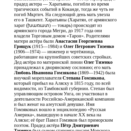
прадед актера — Харатьяны, погибли во время
трагических событий в Коканде, тогда же чуть не
погиб Мкртич. На следующий день мать увезла
его в Ташкент. Харатьяны (Харатян, от армянского
харат (խառատ) — токарь) происходят из
армянского города Мегри, до 1917 года они
владели Торговым домом «Тарон». Родителями
матери актёра были
Анастасия Георгиевна
Грищук
(1915—1984) и
Олег Петрович Тизенко
(1906—1974) — инженер и чертёжница,
работавшие на крупнейших советских стройках.
Дед актёра по материнской линии
Олег Тизенко
принадлежал к дворянскому сословию; его мать
Любовь Ивановна Гомзякова
(1869—1942) была
внучкой мореплавателя
Степана Гомзякова
,
который прибыл на Аляску в 1815 году, по всей
видимости, из Тамбовской губернии. Степан был
управляющим островом Унга, он участвовал в
деятельности Российско-Американской компании
и был женат на алеутской девушке. Имя
Гомзяковых вошло в энциклопедию «Русская
Америка», вышедшую в начале ХХ века на
Аляске; её брат Павел Гомзяков был приморским
поэтом. Прадед актёра
Пётр Дмитриевич
Тизенко
был сыном старшего писаря Морского