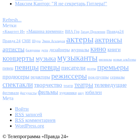
Максим Кантор: "Я не секретарь Гитлера!"
Refresh...
Метки
«Квартет И»
«Машина времени»
Правда24
ВИА Гра
Захар Прилепин
актеры
актрисы
Правда 24
СМИ
Шура
Эмин Агаларов
кино
артисты
книги
журналы
дизайнеры
балерины
дети
музыканты
концерты
музыка
мюзиклы
новые альбомы
певицы
певцы
премьеры
писатели
певец
поэты
режиссеры
продюсеры
редакторы
сериалы
рок-группы
спектакли
театры
творчество
телеведущие
театр
фильмы
юбилеи
фестивали
художники
фигуристы
шоу
Мета
Войти
RSS
записей
RSS
комментариев
WordPress.org
© Телепрограмма «Правда 24»