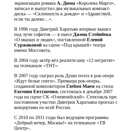
экранизации романа
А. Дюма
«Королева Марго»,
записал и выпустил два музыкальных компакт-
диска — «Склонность к дождю» и «Здравствуй,
если ты далеко…».
В 1996 году Дмитрий Харатьян впервые вышел
под лучи софитов — в пьесе
Джона Стейнбека
«О мышах и людях», поставленной
Еленой
Суржиковой
на сцене «Под крышей» театра
имени Моссовета.
В 2004 году актёр вёл реалити-шоу «12 негритят»
на телеканале «ТНТ».
В 2007 году сыграл роль Души поэта в рок-опере
«Идут белые снеги». Премьера рок-оперы,
созданной композитором
Глебом Маем
на стихи
Евгения Евтушенко
, состоялась в декабре 2007
года на сцене СК «Олимпийский». Спектакль при
постоянном участии Дмитрия Харатьяна проехал с
концертами по всей России.
С 2010 по 2011 годы был ведущим программы
«Добрый вечер, Москва!» на телеканале «ТВ
Центр».