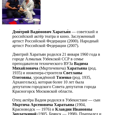
Дми́трий Вади́мович Харатья́н
— советский и
российский актёр театра и кино. Заслуженный
артист Российской Федерации (2000). Народный
артист Российской Федерации (2007).
Дмитрий Харатьян родился 21 января 1960 года в
городе Алмалык Узбекской ССР в семье
преподавателя технического ВУЗа
Вадима
Михайловича
(Мкртичевича)
Харатьяна
(род.
1935) и инженера-строителя
Светланы
Олеговны
, урождённой
Тизенко
(род. 1935,
Архангельск), которая более 10 лет была
депутатом городского Совета депутатов города
Красногорск Московской области.
Отец актёра Вадим родился в Узбекистане — сын
Мкртича Арсеновича Харатьяна
(1904,
Красноводск — 1976) и
Клавдии Ивановны
Заплаткиной
(1905, Брянск — 1998). Прапрадед и