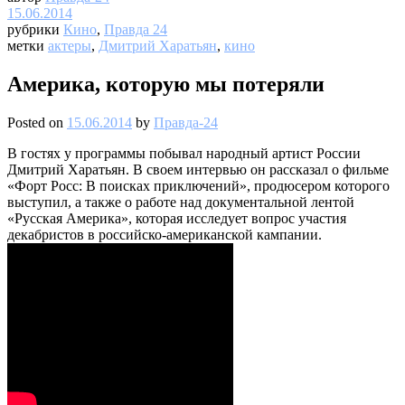
15.06.2014
рубрики
Кино
,
Правда 24
метки
актеры
,
Дмитрий Харатьян
,
кино
Америка, которую мы потеряли
Posted on
15.06.2014
by
Правда-24
В гостях у программы побывал народный артист России
Дмитрий Харатьян. В своем интервью он рассказал о фильме
«Форт Росс: В поисках приключений», продюсером которого
выступил, а также о работе над документальной лентой
«Русская Америка», которая исследует вопрос участия
декабристов в российско-американской кампании.