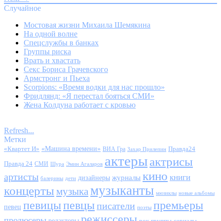
Случайное
Мостовая жизни Михаила Шемякина
На одной волне
Спецслужбы в банках
Группы риска
Врать и хвастать
Секс Бориса Грачевского
Армстронг и Пьеха
Scorpions: «Время водки для нас прошло»
Фридлянд: «Я перестал бояться СМИ»
Жена Колдуна работает с кровью
Refresh...
Метки
«Квартет И»
«Машина времени»
Правда24
ВИА Гра
Захар Прилепин
актеры
актрисы
Правда 24
СМИ
Шура
Эмин Агаларов
кино
артисты
книги
журналы
дизайнеры
балерины
дети
музыканты
концерты
музыка
мюзиклы
новые альбомы
певицы
певцы
премьеры
писатели
певец
поэты
режиссеры
продюсеры
редакторы
сериалы
рок-группы