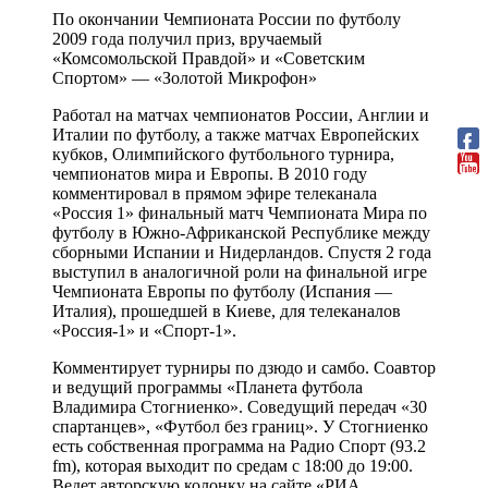
По окончании Чемпионата России по футболу
2009 года получил приз, вручаемый
«Комсомольской Правдой» и «Советским
Спортом» — «Золотой Микрофон»
Работал на матчах чемпионатов России, Англии и
Италии по футболу, а также матчах Европейских
кубков, Олимпийского футбольного турнира,
чемпионатов мира и Европы. В 2010 году
комментировал в прямом эфире телеканала
«Россия 1» финальный матч Чемпионата Мира по
футболу в Южно-Африканской Республике между
сборными Испании и Нидерландов. Спустя 2 года
выступил в аналогичной роли на финальной игре
Чемпионата Европы по футболу (Испания —
Италия), прошедшей в Киеве, для телеканалов
«Россия-1» и «Спорт-1».
Комментирует турниры по дзюдо и самбо. Соавтор
и ведущий программы «Планета футбола
Владимира Стогниенко». Соведущий передач «30
спартанцев», «Футбол без границ». У Стогниенко
есть собственная программа на Радио Спорт (93.2
fm), которая выходит по средам с 18:00 до 19:00.
Ведет авторскую колонку на сайте «РИА