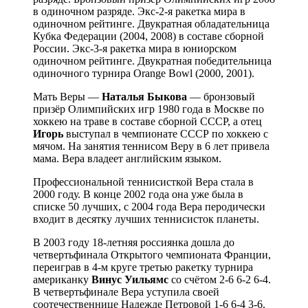
в одиночном разряде. Экс-2-я ракетка мира в
одиночном рейтинге. Двукратная обладательница
Кубка Федерации (2004, 2008) в составе сборной
России. Экс-3-я ракетка мира в юниорском
одиночном рейтинге. Двукратная победительница
одиночного турнира Orange Bowl (2000, 2001).
Мать Веры —
Наталья Быкова
— бронзовый
призёр Олимпийских игр 1980 года в Москве по
хоккею на траве в составе сборной СССР, а отец
Игорь
выступал в чемпионате СССР по хоккею с
мячом. На занятия теннисом Веру в 6 лет привела
мама. Вера владеет английским языком.
Профессиональной теннисисткой Вера стала в
2000 году. В конце 2002 года она уже была в
списке 50 лучших, с 2004 года Вера перодически
входит в десятку лучших теннисисток планеты.
В 2003 году 18-летняя россиянка дошла до
четвертьфинала Открытого чемпионата Франции,
переиграв в 4-м круге третью ракетку турнира
американку
Винус Уильямс
со счётом 2-6 6-2 6-4.
В четвертьфинале Вера уступила своей
соотечественнице Надежде Петровой 1-6 6-4 3-6.