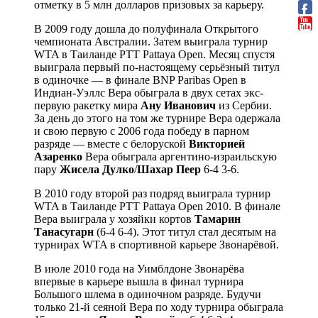
отметку в 5 млн долларов призовых за карьеру.
В 2009 году дошла до полуфинала Открытого
чемпионата Австралии. Затем выиграла турнир
WTA в Таиланде PTT Pattaya Open. Месяц спустя
выиграла первый по-настоящему серьёзный титул
в одиночке — в финале BNP Paribas Open в
Индиан-Уэллс Вера обыграла в двух сетах экс-
первую ракетку мира
Ану Иванович
из Сербии.
За день до этого на том же турнире Вера одержала
и свою первую с 2006 года победу в парном
разряде — вместе с белоруской
Викторией
Азаренко
Вера обыграла аргентино-израильскую
пару
Жисела Дулко
/
Шахар Пеер
6-4 3-6.
В 2010 году второй раз подряд выиграла турнир
WTA в Таиланде PTT Pattaya Open 2010. В финале
Вера выиграла у хозяйки кортов
Тамарин
Танасугарн
(6-4 6-4). Этот титул стал десятым на
турнирах WTA в спортивной карьере Звонарёвой.
В июле 2010 года на Уимблдоне Звонарёва
впервые в карьере вышла в финал турнира
Большого шлема в одиночном разряде. Будучи
только 21-й сеяной Вера по ходу турнира обыграла