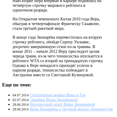
Нью-Йорке Вера впервые в карьере поднялась на
четвёртую строчку мирового рейтинга в
одиночном разряде.
На Открытом чемпионате Китая 2010 года Вера,
обыграв в четвертьфинале Франческу Скьявоне,
стала третьей ракеткой мира.
В конце года Звонарёва переместилась на вторую
строчку рейтинга, обойдя Серену Уильямс,
досрочно завершившую сезон из-за травмы. В
конце 2011 – начале 2012 Веру преследует целая
череда травм, из-за чего теннисистка опускается в
рейтинге WTA со второй на тринадцатую строчку.
Однако к Вере ненадолго приходят успехи в
парном разряде, теннисистка побеждает в
Австралии вместе со Светланой Кузнецовой.
Еще по теме:
Спортивные кошки Вика и Гея
04.07.2014
Ошибки Веры Звонаревой
02.07.2014
Интересный опыт Веры Звонаревой
29.06.2014
Вера Звонарева о трудной жизни теннисистов
28.06.2014