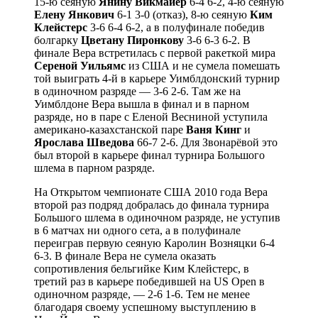
15-ю сеяную
Янину Викмайер
6-4 6-2, 4-ю сеяную
Елену Янкович
6-1 3-0 (отказ), 8-ю сеяную
Ким
Клейстерс
3-6 6-4 6-2, а в полуфинале победив
болгарку
Цветану Пиронкову
3-6 6-3 6-2. В
финале Вера встретилась с первой ракеткой мира
Сереной Уильямс
из США и не сумела помешать
той выиграть 4-й в карьере Уимблдонский турнир
в одиночном разряде — 3-6 2-6. Там же на
Уимблдоне Вера вышла в финал и в парном
разряде, но в паре с Еленой Весниной уступила
американо-казахстанской паре
Ваня Кинг
и
Ярослава Шведова
66-7 2-6. Для Звонарёвой это
был второй в карьере финал турнира Большого
шлема в парном разряде.
На Открытом чемпионате США 2010 года Вера
второй раз подряд добралась до финала турнира
Большого шлема в одиночном разряде, не уступив
в 6 матчах ни одного сета, а в полуфинале
переиграв первую сеяную Каролин Возняцки 6-4
6-3. В финале Вера не сумела оказать
сопротивления бельгийке Ким Клейстерс, в
третий раз в карьере победившей на US Open в
одиночном разряде, — 2-6 1-6. Тем не менее
благодаря своему успешному выступлению в