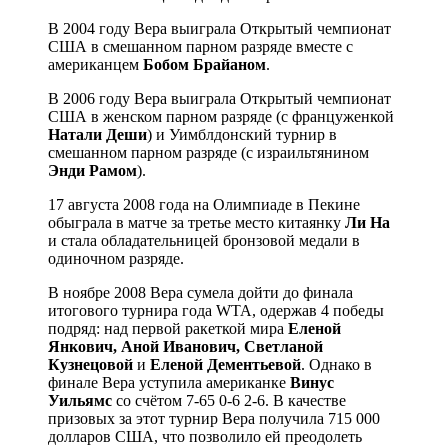
В 2004 году Вера выиграла Открытый чемпионат
США в смешанном парном разряде вместе с
американцем
Бобом Брайаном
.
В 2006 году Вера выиграла Открытый чемпионат
США в женском парном разряде (с француженкой
Натали Деши
) и Уимблдонский турнир в
смешанном парном разряде (с израильтянином
Энди Рамом
).
17 августа 2008 года на Олимпиаде в Пекине
обыграла в матче за третье место китаянку
Ли На
и стала обладательницей бронзовой медали в
одиночном разряде.
В ноябре 2008 Вера сумела дойти до финала
итогового турнира года WTA, одержав 4 победы
подряд: над первой ракеткой мира
Еленой
Янкович, Аной Иванович, Светланой
Кузнецовой
и
Еленой Дементьевой
. Однако в
финале Вера уступила американке
Винус
Уильямс
со счётом 7-65 0-6 2-6. В качестве
призовых за этот турнир Вера получила 715 000
долларов США, что позволило ей преодолеть