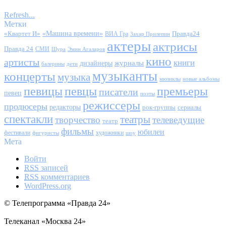
Refresh...
Метки
«Квартет И»
«Машина времени»
Правда24
ВИА Гра
Захар Прилепин
актеры
актрисы
Правда 24
СМИ
Шура
Эмин Агаларов
кино
артисты
книги
журналы
дизайнеры
балерины
дети
музыканты
концерты
музыка
мюзиклы
новые альбомы
певицы
певцы
премьеры
писатели
певец
поэты
режиссеры
продюсеры
редакторы
сериалы
рок-группы
спектакли
театры
творчество
телеведущие
театр
фильмы
юбилеи
фестивали
художники
фигуристы
шоу
Мета
Войти
RSS
записей
RSS
комментариев
WordPress.org
© Телепрограмма «Правда 24»
Телеканал «Москва 24»