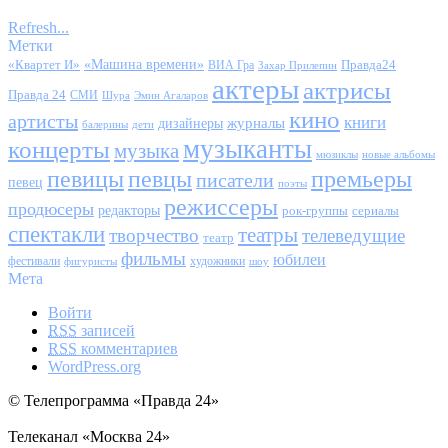
Refresh...
Метки
«Квартет И»
«Машина времени»
Правда24
ВИА Гра
Захар Прилепин
актеры
актрисы
Правда 24
СМИ
Шура
Эмин Агаларов
кино
артисты
книги
журналы
дизайнеры
балерины
дети
музыканты
концерты
музыка
мюзиклы
новые альбомы
певицы
певцы
премьеры
писатели
певец
поэты
режиссеры
продюсеры
редакторы
сериалы
рок-группы
спектакли
театры
творчество
телеведущие
театр
фильмы
юбилеи
фестивали
художники
фигуристы
шоу
Мета
Войти
RSS
записей
RSS
комментариев
WordPress.org
© Телепрограмма «Правда 24»
Телеканал «Москва 24»