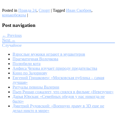
Posted in
Правда 24
,
Спорт
|
Tagged
Иван Скобрев
,
конькобежцы
|
Post navigation
← Previous
Next →
Случайное
Взрослые мужики играют в мушкетеров
Прагматичная Волочкова
Полюбили кота
Анфиса Чехова изучает природу предательства
Кино по Задорнову
Евгений Гришковец: «Московская публика – самая
лучшая»
Ритуалы певицы Валерии
Пьер Ришар сожалеет, что снялся в фильме «Невезучие»
Дарья Юрская: «Семейных обедов у нас никогда не
было»
Дмитрий Рудовский: «Военную драму в 3D еще не
делал никто в мире»