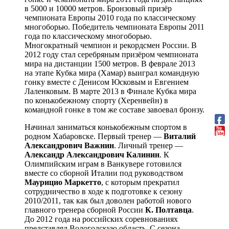
в 5000 и 10000 метров. Бронзовый призёр
чемпионата Европы 2010 года по классическому
многоборью. Победитель чемпионата Европы 2011
года по классическому многоборью.
Многократный чемпион и рекордсмен России. В
2012 году стал серебряным призёром чемпионата
мира на дистанции 1500 метров. В феврале 2013
на этапе Кубка мира (Хамар) выиграл командную
гонку вместе с Денисом Юсковым и Евгением
Лаленковым. В марте 2013 в Финале Кубка мира
по конькобежному спорту (Херенвейн) в
командной гонке в том же составе завоевал бронзу.
Начинал заниматься конькобежным спортом в
родном Хабаровске. Первый тренер —
Виталий
Александрович Важнин
. Личный тренер —
Александр Александрович Калинин
. К
Олимпийским играм в Ванкувере готовился
вместе со сборной Италии под руководством
Маурицио Маркетто
, с которым прекратил
сотрудничество в ходе к подготовке к сезону
2010/2011, так как был доволен работой нового
главного тренера сборной России
К. Полтавца
.
До 2012 года на российских соревнованиях
представлял Вологодскую область. С сезона