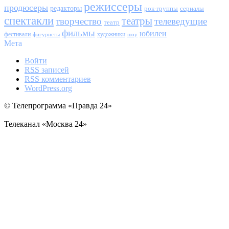
режиссеры
продюсеры
редакторы
сериалы
рок-группы
спектакли
театры
творчество
телеведущие
театр
фильмы
юбилеи
фестивали
художники
фигуристы
шоу
Мета
Войти
RSS
записей
RSS
комментариев
WordPress.org
© Телепрограмма «Правда 24»
Телеканал «Москва 24»