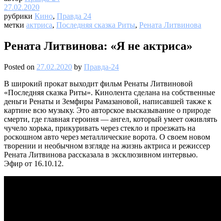
27.02.2020
рубрики
Кино
,
Правда 24
метки
актриса
,
Последняя сказка Риты
,
Рената Литвинова
Рената Литвинова: «Я не актриса»
Posted on
27.02.2020
by
Правда-24
В широкий прокат выходит фильм Ренаты Литвиновой
«Последняя сказка Риты». Кинолента сделана на собственные
деньги Ренаты и Земфиры Рамазановой, написавшей также к
картине всю музыку. Это авторское высказывание о природе
смерти, где главная героиня — ангел, который умеет оживлять
чучело хорька, прикуривать через стекло и проезжать на
роскошном авто через металлические ворота. О своем новом
творении и необычном взгляде на жизнь актриса и режиссер
Рената Литвинова рассказала в эксклюзивном интервью.
Эфир от 16.10.12.