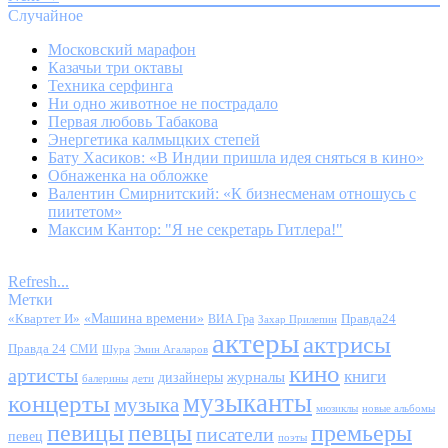
Случайное
Московский марафон
Казачьи три октавы
Техника серфинга
Ни одно животное не пострадало
Первая любовь Табакова
Энергетика калмыцких степей
Бату Хасиков: «В Индии пришла идея сняться в кино»
Обнаженка на обложке
Валентин Смирнитский: «К бизнесменам отношусь с
пиитетом»
Максим Кантор: "Я не секретарь Гитлера!"
Refresh...
Метки
«Квартет И»
«Машина времени»
Правда24
ВИА Гра
Захар Прилепин
актеры
актрисы
Правда 24
СМИ
Шура
Эмин Агаларов
кино
артисты
книги
журналы
дизайнеры
балерины
дети
музыканты
концерты
музыка
мюзиклы
новые альбомы
певицы
певцы
премьеры
писатели
певец
поэты