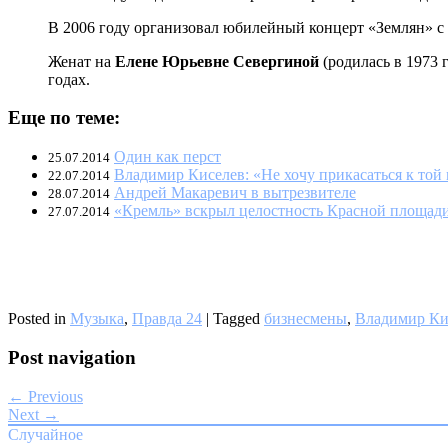
В 2006 году организовал юбилейный концерт «Землян» с л
Женат на
Елене Юрьевне Севергиной
(родилась в 1973 
годах.
Еще по теме:
Один как перст
25.07.2014
Владимир Киселев: «Не хочу прикасаться к той
22.07.2014
Андрей Макаревич в вытрезвителе
28.07.2014
«Кремль» вскрыл целостность Красной площад
27.07.2014
Posted in
Музыка
,
Правда 24
|
Tagged
бизнесмены
,
Владимир Ки
Post navigation
← Previous
Next →
Случайное