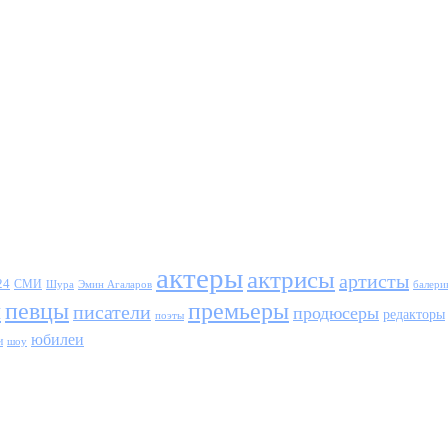
актеры
актрисы
артисты
24
СМИ
Шура
балери
Эмин Агаларов
ы
певцы
премьеры
писатели
продюсеры
редакторы
поэты
юбилеи
и
шоу