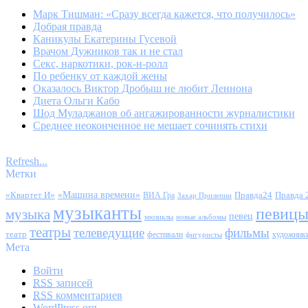
Марк Тишман: «Сразу всегда кажется, что получилось»
Добрая правда
Каникулы Екатерины Гусевой
Врачом Дужников так и не стал
Секс, наркотики, рок-н-ролл
По ребенку от каждой жены
Оказалось Виктор Дробыш не любит Леннона
Диета Ольги Кабо
Шод Муладжанов об ангажированности журналистики
Среднее неоконченное не мешает сочинять стихи
Refresh...
Метки
«Квартет И»
«Машина времени»
Правда24
Правда 
ВИА Гра
Захар Прилепин
музыканты
певиц
музыка
певец
мюзиклы
новые альбомы
театры
телеведущие
фильмы
театр
фестивали
художник
фигуристы
Мета
Войти
RSS
записей
RSS
комментариев
WordPress.org