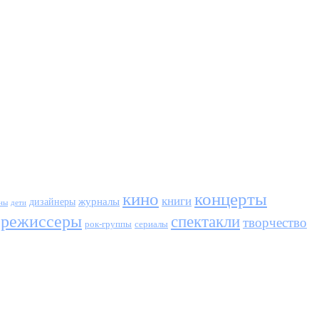
кино
концерты
книги
журналы
дизайнеры
ны
дети
режиссеры
спектакли
творчество
сериалы
рок-группы