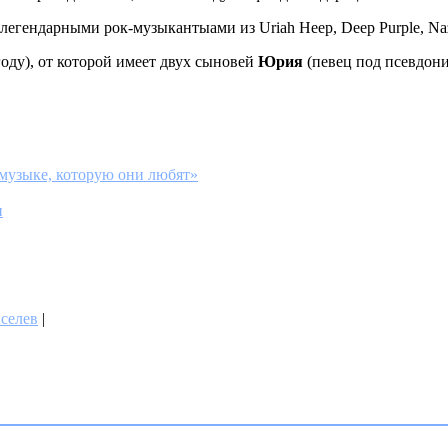
егендарными рок-музыкантыами из Uriah Heep, Deep Purple, Naza
году), от которой имеет двух сыновей
Юрия
(певец под псевдо
 музыке, которую они любят»
и
селев
|