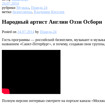
24.07.2014
рубрики
Музыка
,
Правда 24
метки
бизнесмены
,
Владимир Киселев
Народный артист Англии Оззи Осборн
Posted on
24.07.2014
by
Правда-24
Гость программы — российский бизнесмен, музыкант и музыкал
названием «Санкт-Петербург», и почему, создавая свои группы
Полную версию интервью смотрите на портале канала «Москва 2