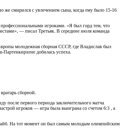
о же смирился с увлечением сына, когда ему было 15-16
 с профессиональными игроками. «Я был горд тем, что
истами», — писал Третьяк. В середине июля команда
 Европы молодежная сборная СССР, где Владислав был
ш-Партенкирхене добилась успеха.
вратарь сборной.
ду после первого периода заключительного матча
настрой игроков — игра была выиграна со счетом 6:3 , а
 шайб. На тот момент он был самым молодым олимпийским