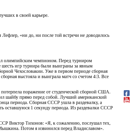
лучших в своей карьере.
Лефлер, «ни до, ни после той встречи не доводилось
стал олимпийским чемпионом. Перед турниром
е шесть игр турнира были выиграны за явным
борной Чехословакии. Уже в первом периоде сборная
борная выстояла и выиграла матч со счетом 4:3. Все
я потерпела поражение от студенческой сборной США.
отбил шайбу прямо перед собой. Лучший американский
онца периода. Сборная СССР ушла в раздевалку, а
ать оставшуюся 1 секунду периода. Из раздевалки СССР
ССР Виктор Тихонов: «Я, к сожалению, послушал тех,
 Мышкина. Потом я извинился перед Владиславом».