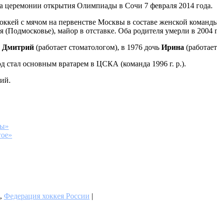
а церемонии открытия Олимпиады в Сочи 7 февраля 2014 года.
 хоккей с мячом на первенстве Москвы в составе женской коман
 (Подмосковье), майор в отставке. Оба родителя умерли в 2004 г
н
Дмитрий
(работает стоматологом), в 1976 дочь
Ирина
(работает
д стал основным вратарем в ЦСКА (команда 1996 г. р.).
ий.
мы»
гое»
,
Федерация хоккея России
|