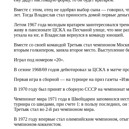
Вместе с этим, отец не одобрял выбор сына — говорил, ч
лет. Тогда Владислав стал приносить домой первые деньги
Летом 1967 года молодым вратарем заинтересовался тр
живу в пансионате ЦСКА на Песчаной улице, что мне раз
уехала на юг, и Владислав вернулся в команду юношей.
Вместе со своей командой Третьяк стал чемпионом Москв
вторым голкипером, заняла второе место. Выступление б
Играл под номером «20».
В сезоне 1968/69 годов дебютировал за ЦСКА в матче пр
Первая игра в сборной — на турнире на приз газеты «Изв
В 1970 году был принят в сборную СССР на чемпионат ми
Чемпионат мира 1971 года в Швейцарии запомнился нест
турнира со шведами, при счете 1: в пользу последних, он
Третьяк стал во 2-й раз чемпионом мира.
В 1972 году впервые стал олимпийским чемпионом, отыг
чемпионом-хоккеистом.