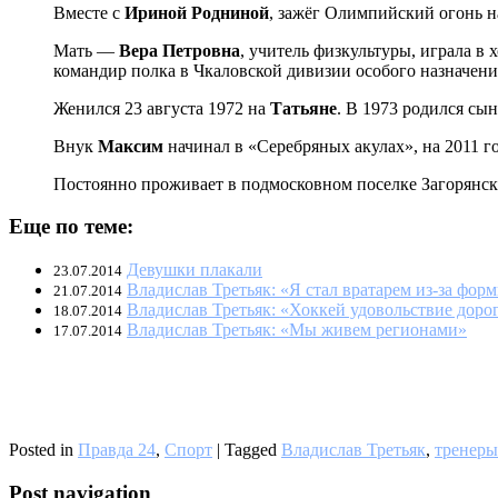
Вместе с
Ириной Родниной
, зажёг Олимпийский огонь н
Мать —
Вера Петровна
, учитель физкультуры, играла в
командир полка в Чкаловской дивизии особого назначения
Женился 23 августа 1972 на
Татьяне
. В 1973 родился сы
Внук
Максим
начинал в «Серебряных акулах», на 2011 го
Постоянно проживает в подмосковном поселке Загорянск
Еще по теме:
Девушки плакали
23.07.2014
Владислав Третьяк: «Я стал вратарем из-за фор
21.07.2014
Владислав Третьяк: «Хоккей удовольствие доро
18.07.2014
Владислав Третьяк: «Мы живем регионами»
17.07.2014
Posted in
Правда 24
,
Спорт
|
Tagged
Владислав Третьяк
,
тренеры
Post navigation