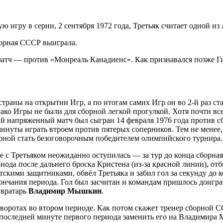
 игру в серии, 2 сентября 1972 года, Третьяк считает одной из 
борная СССР выиграла.
атч — против «Монреаль Канадиенс». Как признавался позже Ги 
 страны на открытии Игр, а по итогам самих Игр он во 2-й раз 
ако Игры не были для сборной легкой прогулкой. Хотя почти вс
й напряженный матч был сыгран 14 февраля 1976 года против с
уты играть втроем против пятерых соперников. Тем не менее, с
орной стать безоговорочным победителем олимпийского турнира.
е с Третьяком неожиданно оступилась — за тур до конца сборна
периода после дальнего броска Кристена (из-за красной линии), 
ими защитниками, обвёл Третьяка и забил гол за секунду до к
окончания периода. Гол был засчитан и командам пришлось доигр
 вратарь
Владимир Мышкин
.
воротах во втором периоде. Как потом скажет тренер сборной С
 последней минуте первого периода заменить его на Владимира