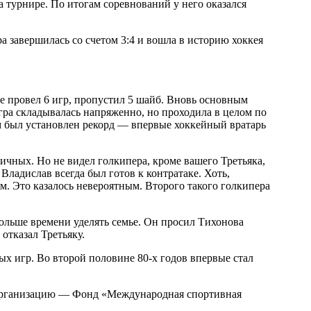
 турнире. По итогам соревнований у него оказался
 завершилась со счетом 3:4 и вошла в историю хоккея
е провел 6 игр, пропустил 5 шайб. Вновь основным
гра складывалась напряженно, но проходила в целом по
им был установлен рекорд — впервые хоккейный вратарь
личных. Но не видел голкипера, кроме вашего Третьяка,
ладислав всегда был готов к контратаке. Хоть,
ем. Это казалось невероятным. Второго такого голкипера
 больше времени уделять семье. Он просил Тихонова
отказал Третьяку.
х игр. Во второй половине 80-х годов впервые стал
ю организацию — Фонд «Международная спортивная