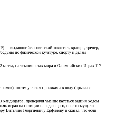
Р) — выдающийся советский хоккеист, вратарь, тренер,
осдумы по физической культуре, спорту и делам
2 матча, на чемпионатах мира и Олимпийских Играх 117
инамо»), потом увлекся прыжками в воду (прыгал с
я кандидатов, проверяли умение кататься задним ходом
етьяк играл на позиции нападающего, но его смущало
неру Виталию Георгиевичу Ерфилову и сказал, что если