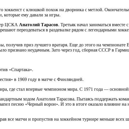
то хоккеист с клюшкой похож на дворника с метлой. Окончательн
, которые ему давали за игры.
енер ЦСКА
Анатолий Тарасов
. Третьяк начал заниматься вместе
решают переодеваться в раздевалке рядом с легендарными хокке
ы, получив приз лучшего вратаря. Еще до этого на чемпионате
ыло признано неудачным. Зато через год, сборная СССР в Гарми
отив «Спартака».
естия» в 1969 году в матче с Финляндией.
ра, где стал впервые чемпионом мира. С 1971 года — основной 
андартным ходом Анатолия Тарасова. Пытаясь поддержать коман
 запел песню «Черный ворон». И это в итоге оказало влияние на 
рав все матчи и пропустив на хоккейном турнире меньше всех