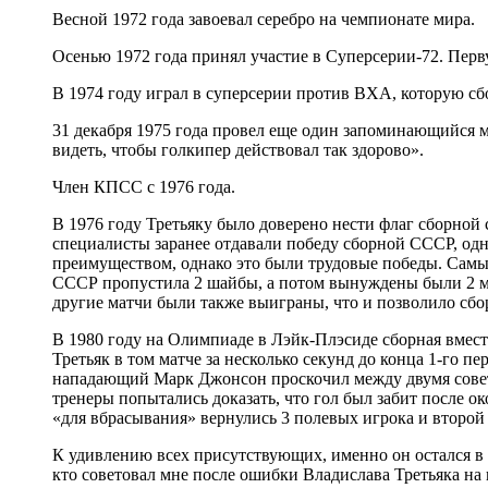
Весной 1972 года завоевал серебро на чемпионате мира.
Осенью 1972 года принял участие в Суперсерии-72. Первую
В 1974 году играл в суперсерии против ВХА, которую с
31 декабря 1975 года провел еще один запоминающийся м
видеть, чтобы голкипер действовал так здорово».
Член КПСС с 1976 года.
В 1976 году Третьяку было доверено нести флаг сборной
специалисты заранее отдавали победу сборной СССР, одн
преимуществом, однако это были трудовые победы. Самы
СССР пропустила 2 шайбы, а потом вынуждены были 2 мин
другие матчи были также выиграны, что и позволило сб
В 1980 году на Олимпиаде в Лэйк-Плэсиде сборная вмест
Третьяк в том матче за несколько секунд до конца 1-го 
нападающий Марк Джонсон проскочил между двумя советск
тренеры попытались доказать, что гол был забит после 
«для вбрасывания» вернулись 3 полевых игрока и второй
К удивлению всех присутствующих, именно он остался в 
кто советовал мне после ошибки Владислава Третьяка на