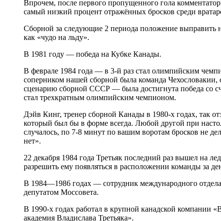
Впрочем, после первого пропущенного гола комментаторы
самый низкий процент отражённых бросков среди вратарей
Сборной за следующие 2 периода положение выправить не
как «чудо на льду».
В 1981 году — победа на Кубке Канады.
В феврале 1984 года — в 3-й раз стал олимпийским чемп
соперником нашей сборной была команда Чехословакии, с
сценарию сборной СССР — была достигнута победа со сче
стал трехкратным олимпийским чемпионом.
Дэйв Кинг, тренер сборной Канады в 1980-х годах, так о
который был бы в форме всегда. Любой другой при насто
случалось, по 7-8 минут по вашим воротам бросков не де
нет».
22 декабря 1984 года Третьяк последний раз вышел на лед
разрешить ему появляться в расположении команды за ден
В 1984—1986 годах — сотрудник международного отдела 
депутатом Моссовета.
В 1990-х годах работал в крупной канадской компании 
академия Владислава Третьяка».