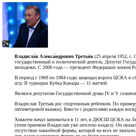
Владисла́в Алекса́ндрович Третья́к
(25 апреля 1952, с
государственный и политический деятель. Депутат Госуд
молодежи. С 2006 года — президент Федерации хоккея Р
В период с 1969 по 1984 годы защищал ворота ЦСКА и с
игр. В турнирах Кубка Канады — 11 матчей.
Являлся депутатом Государственной думы IV и V созывов
Владислав Третьяк рос спортивным ребенком. По примеру
пятиметровой вышки). Вместе с родителями каждое воск
Хоккеем начал заниматься в 11 лет, в ДЮСШ ЦСКА на Лен
(этим приемом Владислав уже неплохо владел). Он оказа
отсутствие хоккейной формы, которой на всех не хватало
ему дадут настоящую форму, то он будет вратарем.