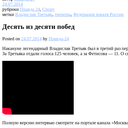
24.07.2014
рубрики
Правда 24
,
Спорт
метки
Владислав Третьяк
,
тренеры
,
Федерация хоккея России
Десять из десяти побед
Posted on
24.07.2014
by
Правда-24
Накануне легендарный Владислав Третьяк был в третий раз пе
За Третьяка отдали голоса 125 человек, а за Фетисова — 11. О
Полную версию интервью смотрите на портале канала «Москва 2