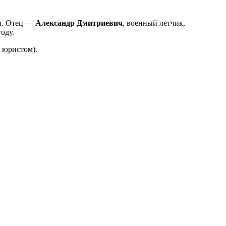
ды. Отец —
Александр Дмитриевич
, военный летчик,
оду.
 юристом).