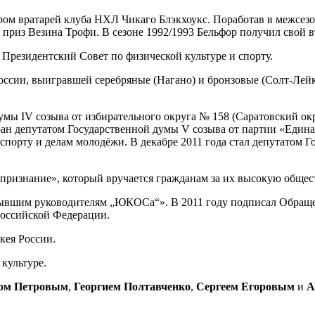
ром вратарей клуба НХЛ Чикаго Блэкхоукс. Поработав в межсезо
 приз Везина Трофи. В сезоне 1992/1993 Бельфор получил свой в
Президентский Совет по физической культуре и спорту.
России, выигравшей серебряные (Нагано) и бронзовые (Солт-Лей
умы IV созыва от избирательного округа № 158 (Саратовский окр
ран депутатом Государственной думы V созыва от партии «Едина
спорту и делам молодёжи. В декабре 2011 года стал депутатом 
признание», который вручается гражданам за их высокую общес
бывшим руководителям „ЮКОСа“». В 2011 году подписал Обраще
Российской Федерации.
кея России.
культуре.
ом Петровым
,
Георгием Полтавченко
,
Сергеем Егоровым
и
А
.