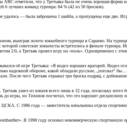
 ABC отметили, что у Третьяка была не очень хорошая форма на
 6 лучших команд турнира: 84 % (42 из 50 бросков).
 удалось — была заброшена 1 шайба, а пропущены еще две. Игра
ионом, выиграв золото хоккейного турнира в Сараево. На турнир
 которой советские хоккеисты встретились в финале турнира. И
том 2:0, а Третьяк провел игру на «ноль». Одновременно с эт
тзывался об игре Третьяка: «Я видел хороших вратарей. Видел от
лько надежной обороне, какой обладали русские, „поплыл“ бы… В
лали. После чего Третьяк отражал три броска подряд, с добивани
. Третьяк ушел из хоккея всего лишь в 32 года, поскольку хотел
ь до игры, но Тихонов посчитал, что это нарушит дисциплину и 
ЦСКА. С 1986 года — заместитель начальника отдела спортивны
«Bombardier». В 1998 году основал некоммерческую спортивну