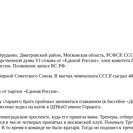
. Орудьево, Дмитровский район, Московская область, РСФСР, ССС
арственной думы VI созыва от «Единой России», член комитета Г
оссии. Полковник запаса ВС РФ.
борной Советского Союза. В матчах чемпионата СССР сыграл 48
 от партии «Единая Россия».
 старшего брата пробовал заниматься плаванием (в бассейне «Д
ресенье ходил на каток в ЦПКиО имени Горького.
инградском проспекте, куда его привела мама. Тренеры, отбира
лся в числе четверых принятых в московский клуб. Поначалу Тр
. В то время в команде не было вратаря. Тогда он подошел к тре