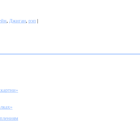
ейн
,
Джиган
,
рэп
|
ккартни»
олках»
уплениям