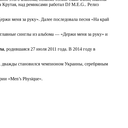
а Крутая, над ремиксами работал DJ M.E.G.. Релиз
ержи меня за руку». Далее последовала песня «На край
главные синглы из альбома — «Держи меня за руку» и
ла
, родившаяся 27 июля 2011 года. В 2014 году в
нгу, дважды становился чемпионом Украины, серебряным
ии «Men’s Physique».