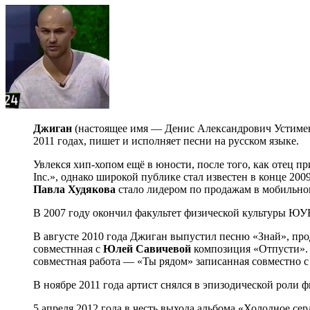
Джиган
(настоящее имя — Денис Александрович Устименк
2011 годах, пишет и исполняет песни на русском языке.
Увлекся хип-хопом ещё в юности, после того, как отец 
Inc.», однако широкой публике стал известен в конце 200
Павла Худякова
стало лидером по продажам в мобильно
В 2007 году окончил факультет физической культуры Ю
В августе 2010 года Джиган выпустил песню «Знай», пр
совместнная с
Юлей Савичевой
композиция «Отпусти». В
совместная работа — «Ты рядом» записанная совместно 
В ноябре 2011 года артист снялся в эпизодической роли 
5 апреля 2012 года в честь выхода альбома «Холодное с