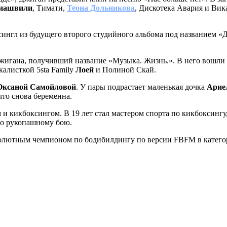
лиашвили
, Тимати,
Теона Дольникова
, Дискотека Авария и Вик
сингл из будущего второго студийного альбома под названием «Д
Джигана, получивший название «Музыка. Жизнь.». В него вошли 
окалисткой 5sta Family
Лоей
и Полиной Скай.
Оксаной Самойловой
. У пары подрастает маленькая дочка
Арие
что снова беременна.
ом и кикбоксингом. В 19 лет стал мастером спорта по кикбокси
по рукопашному бою.
бсолютным чемпионом по бодибилдингу по версии FBFM в категор