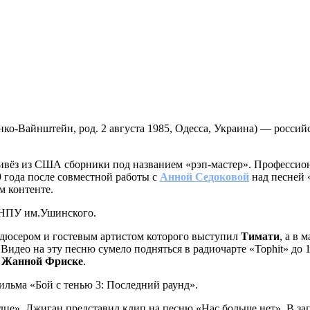
о-Вайнштейн, род. 2 августа 1985, Одесса, Украина) — россий
привёз из США сборники под названием «рэп-мастер». Профессион
9 года после совместной работы с
Анной Седоковой
над песней 
м контенте.
УНПУ им.Ушинского.
одюсером и гостевым артистом которого выступил
Тимати
, а в 
идео на эту песню сумело подняться в радиочарте «Tophit» до 1
с
Жанной Фриске
.
фильма «Бой с тенью 3: Последний раунд».
ердце», Джиган представил клип на песню «Нас больше нет». В 