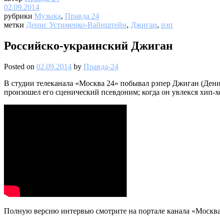
02.09.2014
рубрики
Музыка
,
Правда 24
метки
Денис Устименко-Вайнштейн
,
Джиган
,
рэп
Российско-украинский Джиган
Posted on
02.09.2014
by
Правда-24
В студии телеканала «Москва 24» побывал рэпер Джиган (Денис
произошел его сценический псевдоним; когда он увлекся хип-х
Полную версию интервью смотрите на портале канала «Москва 2