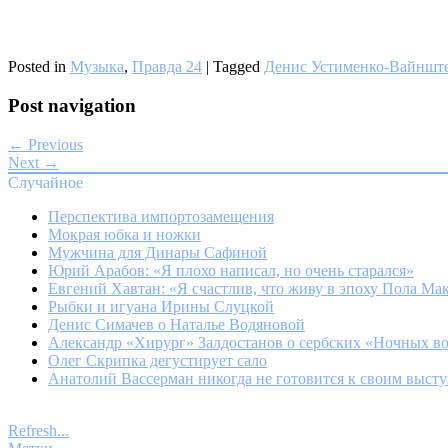
Posted in
Музыка
,
Правда 24
|
Tagged
Денис Устименко-Вайншт
Post navigation
← Previous
Next →
Случайное
Перспектива импортозамещения
Мокрая юбка и ножки
Мужчина для Динары Сафиной
Юрий Арабов: «Я плохо написал, но очень старался»
Евгений Хавтан: «Я счастлив, что живу в эпоху Пола Ма
Рыбки и игуана Ирины Слуцкой
Денис Симачев о Наталье Водяновой
Александр «Хирург» Залдостанов о сербских «Ночных в
Олег Скрипка дегустирует сало
Анатолий Вассерман никогда не готовится к своим выст
Refresh...