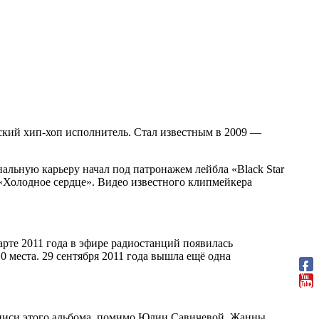
ский хип-хоп исполнитель. Стал известным в 2009 —
альную карьеру начал под патронажем лейбла «Black Star
«Холодное сердце». Видео известного клипмейкера
марте 2011 года в эфире радиостанций появилась
0 места. 29 сентября 2011 года вышла ещё одна
записи этого альбома, помимо Юлии Савичевой, Жанны