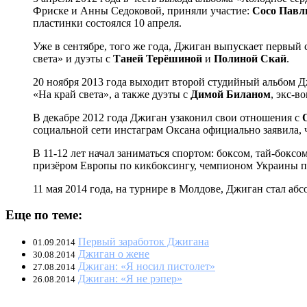
Фриске и Анны Седоковой, приняли участие:
Сосо Пав
пластинки состоялся 10 апреля.
Уже в сентябре, того же года, Джиган выпускает первый 
света» и дуэты с
Таней Терёшиной
и
Полиной Скай
.
20 ноября 2013 года выходит второй студийный альбом 
«На край света», а также дуэты с
Димой Биланом
, экс-в
В декабре 2012 года Джиган узаконил свои отношения с
социальной сети инстаграм Оксана официально заявила, 
В 11-12 лет начал заниматься спортом: боксом, тай-бокс
призёром Европы по кикбоксингу, чемпионом Украины 
11 мая 2014 года, на турнире в Молдове, Джиган стал а
Еще по теме:
Первый заработок Джигана
01.09.2014
Джиган о жене
30.08.2014
Джиган: «Я носил пистолет»
27.08.2014
Джиган: «Я не рэпер»
26.08.2014