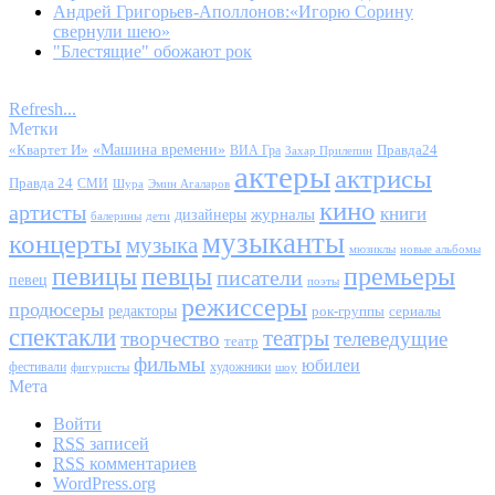
Андрей Григорьев-Аполлонов:«Игорю Сорину
свернули шею»
"Блестящие" обожают рок
Refresh...
Метки
«Квартет И»
«Машина времени»
Правда24
ВИА Гра
Захар Прилепин
актеры
актрисы
Правда 24
СМИ
Шура
Эмин Агаларов
кино
артисты
книги
журналы
дизайнеры
балерины
дети
музыканты
концерты
музыка
мюзиклы
новые альбомы
певицы
певцы
премьеры
писатели
певец
поэты
режиссеры
продюсеры
редакторы
сериалы
рок-группы
спектакли
театры
творчество
телеведущие
театр
фильмы
юбилеи
фестивали
художники
фигуристы
шоу
Мета
Войти
RSS
записей
RSS
комментариев
WordPress.org