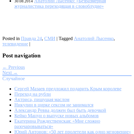
Анатолий Лысенко: «Безразмерная
30.08.2014
журналистика переходящая в словоблудие»
Posted in
Правда 24
,
СМИ
|
Tagged
Анатолий Лысенко
,
телевидение
|
Post navigation
← Previous
Next →
Случайное
Сергей Мазаев предложил подарить Крым королеве
Переход на рубли
Актриса, пишущая маслом
Никулин в цирке сексом не занимался
Александр Ревва должен был быть девочкой
Кейко Мацуи о выпуске новых альбомов
Екатерина Рождественская: «Мне сложно
разочаровываться»
Юрий Антонов: «50 лет пролетели как одно мгновение»