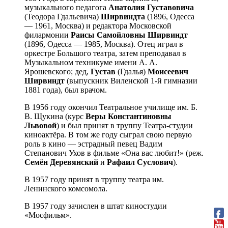
музыкального педагога
Анатолия Густавовича
(Теодора Гдальевича)
Ширвиндта
(1896, Одесса
— 1961, Москва) и редактора Московской
филармонии
Раисы Самойловны Ширвиндт
(1896, Одесса — 1985, Москва). Отец играл в
оркестре Большого театра, затем преподавал в
Музыкальном техникуме имени А. А.
Ярошевского; дед,
Густав
(Гдалья)
Моисеевич
Ширвиндт
(выпускник Виленской 1-й гимназии
1881 года), был врачом.
В 1956 году окончил Театральное училище им. Б.
В. Щукина (курс
Веры Константиновны
Львовой
) и был принят в труппу Театра-студии
киноактёра. В том же году сыграл свою первую
роль в кино — эстрадный певец Вадим
Степанович Ухов в фильме «Она вас любит!» (реж.
Семён Деревянский
и
Рафаил Суслович
).
В 1957 году принят в труппу театра им.
Ленинского комсомола.
В 1957 году зачислен в штат киностудии
«Мосфильм».