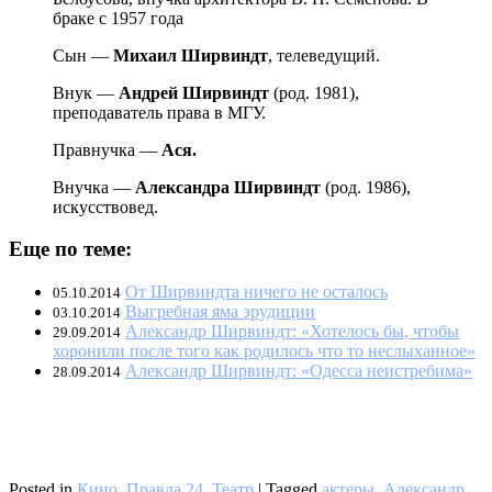
браке с 1957 года
Сын —
Михаил Ширвиндт
, телеведущий.
Внук —
Андрей Ширвиндт
(род. 1981),
преподаватель права в МГУ.
Правнучка —
Ася.
Внучка —
Александра Ширвиндт
(род. 1986),
искусствовед.
Еще по теме:
От Ширвиндта ничего не осталось
05.10.2014
Выгребная яма эрудиции
03.10.2014
Александр Ширвиндт: «Хотелось бы, чтобы
29.09.2014
хоронили после того как родилось что то неслыханное»
Александр Ширвиндт: «Одесса неистребима»
28.09.2014
Posted in
Кино
,
Правда 24
,
Театр
|
Tagged
актеры
,
Александр