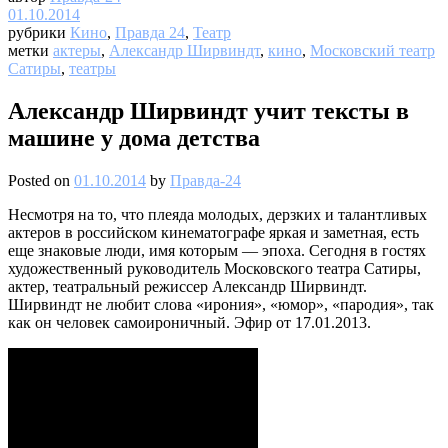
01.10.2014
рубрики
Кино
,
Правда 24
,
Театр
метки
актеры
,
Александр Ширвиндт
,
кино
,
Московский театр
Сатиры
,
театры
Александр Ширвиндт учит тексты в
машине у дома детства
Posted on
01.10.2014
by
Правда-24
Несмотря на то, что плеяда молодых, дерзких и талантливых
актеров в российском кинематографе яркая и заметная, есть
еще знаковые люди, имя которым — эпоха. Сегодня в гостях
художественный руководитель Московского театра Сатиры,
актер, театральный режиссер Александр Ширвиндт.
Ширвиндт не любит слова «ирония», «юмор», «пародия», так
как он человек самоироничный. Эфир от 17.01.2013.