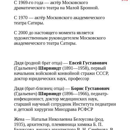
С 1969-го года — актёр Московского
драматического театра на Малой Бронной.
С 1970 — актёр Московского академического
театра Сатиры.
С 2000 до настоящего момента является
художественным руководителем Московского
академического театра Сатиры.
Дядя (родной брат отца) —
Евсей Густавович
(Гдальевич)
Ширвиндт
(1891—1958), первый
начальник войсковой конвойной стражи СССР,
доктор юридических наук, профессор
Дядя (брат-близнец отца) —
Борис Густавович
(Гдальевич)
Ширвиндт
(1896—1966), педиатр-
инфекционист, доктор медицинских наук,
старший научный сотрудник Института педиатрии
и детской хирургии Минздрава РСФСР
Жена — Наталья Николаевна Белоусова (род.
1935), архитектор, племянница химика Б. П.
Белоусова, внучка архитектора В. Н. Семёнова. В