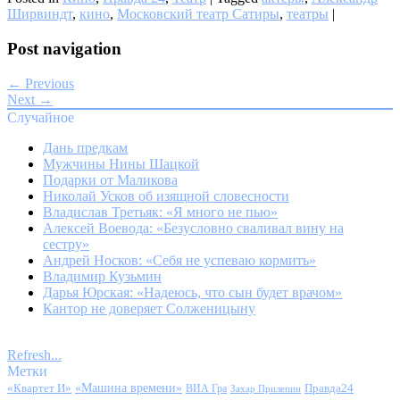
Ширвиндт
,
кино
,
Московский театр Сатиры
,
театры
|
Post navigation
← Previous
Next →
Случайное
Дань предкам
Мужчины Нины Шацкой
Подарки от Маликова
Николай Усков об изящной словесности
Владислав Третьяк: «Я много не пью»
Алексей Воевода: «Безусловно сваливал вину на
сестру»
Андрей Носков: «Себя не успеваю кормить»
Владимир Кузьмин
Дарья Юрская: «Надеюсь, что сын будет врачом»
Кантор не доверяет Солженицыну
Refresh...
Метки
«Квартет И»
«Машина времени»
Правда24
ВИА Гра
Захар Прилепин