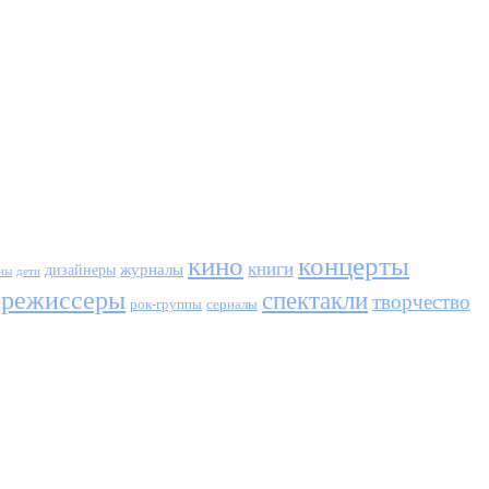
кино
концерты
книги
журналы
дизайнеры
ны
дети
режиссеры
спектакли
творчество
сериалы
рок-группы