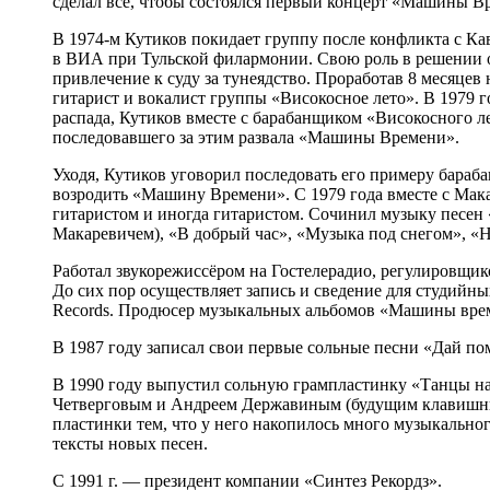
сделал всё, чтобы состоялся первый концерт «Машины В
В 1974-м Кутиков покидает группу после конфликта с Кав
в ВИА при Тульской филармонии. Свою роль в решении об
привлечение к суду за тунеядство. Проработав 8 месяцев
гитарист и вокалист группы «Високосное лето». В 1979 
распада, Кутиков вместе с барабанщиком «Високосного л
последовавшего за этим развала «Машины Времени».
Уходя, Кутиков уговорил последовать его примеру бара
возродить «Машину Времени». С 1979 года вместе с Мака
гитаристом и иногда гитаристом. Сочинил музыку песен 
Макаревичем), «В добрый час», «Музыка под снегом», «Но
Работал звукорежиссёром на Гостелерадио, регулировщик
До сих пор осуществляет запись и сведение для студий
Records. Продюсер музыкальных альбомов «Машины врем
В 1987 году записал свои первые сольные песни «Дай по
В 1990 году выпустил сольную грампластинку «Танцы на 
Четверговым и Андреем Державиным (будущим клавишник
пластинки тем, что у него накопилось много музыкальног
тексты новых песен.
С 1991 г. — президент компании «Синтез Рекордз».