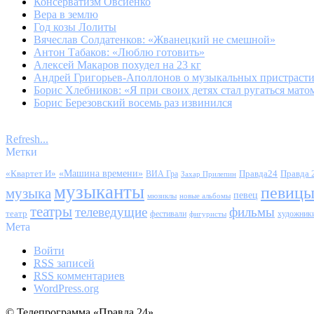
Консерватизм Овсиенко
Вера в землю
Год козы Лолиты
Вячеслав Солдатенков: «Жванецкий не смешной»
Антон Табаков: «Люблю готовить»
Алексей Макаров похудел на 23 кг
Андрей Григорьев-Аполлонов о музыкальных пристраст
Борис Хлебников: «Я при своих детях стал ругаться мато
Борис Березовский восемь раз извинился
Refresh...
Метки
«Квартет И»
«Машина времени»
Правда24
Правда 
ВИА Гра
Захар Прилепин
музыканты
певиц
музыка
певец
мюзиклы
новые альбомы
театры
телеведущие
фильмы
театр
фестивали
художник
фигуристы
Мета
Войти
RSS
записей
RSS
комментариев
WordPress.org
© Телепрограмма «Правда 24»