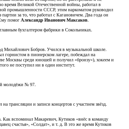
 во время Великой Отечественной войны, работал в
ной промышленности СССР, этим наркоматом руководил
 партии за то, что работал с Кагановичем. Два года он
 Ему помог
Александр Иванович Максаков
.
 главным бухгалтером фабрики в Сокольниках.
лод Михайлович Бобров. Учился в музыкальной школе.
ыл горнистом в пионерском лагере, побеждал на
стве Москвы среди юношей и получил «бронзу»), хокеем и
того не поступил ни в один институт.
ей молодёжи № 97.
 на трансляции и записи концертов с участием звёзд.
. Как вспоминал Макаревич, Кутиков «внёс в команду
ец счастья», «Солдат», и т. д. В это же время Кутиков