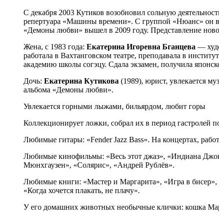
С декабря 2003 Кутиков возобновил сольную деятельность
репертуара «Машины времени». С группой «Нюанс» он вы
«Демоны любви» вышел в 2009 году. Представление ново
Жена, с 1983 года:
Екатерина Игоревна Бганцева
— худо
работала в Вахтанговском театре, преподавала в институ
академию школы согэцу. Сдала экзамен, получила японск
Дочь:
Екатерина Кутикова
(1989), юрист, увлекается 
альбома «Демоны любви».
Увлекается горными лыжами, бильярдом, любит горы
Коллекционирует ложки, собрал их в период гастролей п
Любимые гитары: «Fender Jazz Bass». На концертах, работ
Любимые кинофильмы: «Весь этот джаз», «Индиана Джонс
Мюнхгаузен», «Солярис», «Андрей Рублёв».
Любимые книги: «Мастер и Маргарита», «Игра в бисер», 
«Когда хочется плакать, не плачу».
У его домашних животных необычные клички: кошка Март