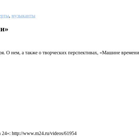
ерты
,
музыканты
ни»
ря. О нем, а также о творческих перспективах, «Машине времен
4»: http://www.m24.ru/videos/61954