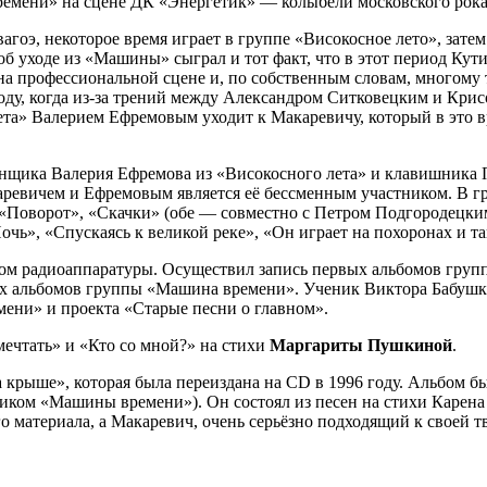
ремени» на сцене ДК «Энергетик» — колыбели московского рока
агоэ, некоторое время играет в группе «Високосное лето», зате
 уходе из «Машины» сыграл и тот факт, что в этот период Кути
 на профессиональной сцене и, по собственным словам, многому 
году, когда из-за трений между Александром Ситковецким и Крис
ета» Валерием Ефремовым уходит к Макаревичу, который в это вр
банщика Валерия Ефремова из «Високосного лета» и клавишника
ревичем и Ефремовым является её бессменным участником. В гру
«Поворот», «Скачки» (обе — совместно с Петром Подгородецким)
чь», «Спускаясь к великой реке», «Он играет на похоронах и та
ом радиоаппаратуры. Осуществил запись первых альбомов групп
ных альбомов группы «Машина времени». Ученик Виктора Бабушк
ени» и проекта «Старые песни о главном».
мечтать» и «Кто со мной?» на стихи
Маргариты Пушкиной
.
крыше», которая была переиздана на CD в 1996 году. Альбом б
ом «Машины времени»). Он состоял из песен на стихи Карена 
о материала, а Макаревич, очень серьёзно подходящий к своей т