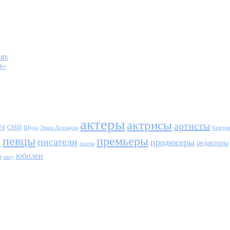
иях
м»
актеры
актрисы
артисты
24
СМИ
Шура
балери
Эмин Агаларов
ы
певцы
премьеры
писатели
продюсеры
редакторы
поэты
юбилеи
и
шоу