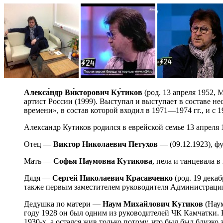
Алекса́ндр Ви́кторович Ку́тиков
(род. 13 апреля 1952,
артист России (1999). Выступал и выступает в составе н
времени», в состав которой входил в 1971—1974 гг., и с 1
Александр Кутиков родился в еврейской семье 13 апреля
Отец —
Виктор Николаевич Петухов
— (09.12.1923), ф
Мать —
Софья Наумовна Кутикова
, пела и танцевала
Дядя —
Сергей Николаевич Красавченко
(род. 19 дека
также первым заместителем руководителя Администраци
Дедушка по матери —
Наум Михайлович Кутиков
(Наум
году 1928 он был одним из руководителей ЧК Камчатки.
1930-х, а остался жив только потому, что был был близко 