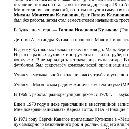
посадили, потом он стал заместителем директора 19-го А
Министерстве вооружений, и потом получил самую выс
Михаил Моисеевич Каганович
, брат
Лазаря Каганови
был без работы, затем стал заместителем начальника тр
Бабушка по матери —
Галина Исааковна Кутикова
(Гли
Детство Александра Кутикова прошло в Малом Пионерск
В доме у Кутиковых бывали известные люди: Марк Бернес
Играл на разных духовых инструментах — и на трубе, и н
конкурсах. В четырнадцать лет начал играть на гитаре. 
футболом. Был секретарём комсомольской организации шко
Учился в музыкальной школе по классу трубы и успешно 
Учился в Московском радиомеханическом техникуме (МРМ
В 1969 г. работал радиорегулировщиком; с 1970 г. — зву
Ещё в 1970 году в цехе трансляций и внестудийной запис
Мне доверяли записывать Карела Готта, ВИА «Поющие ги
В 1971 году Сергей Кавагоэ приглашает Кутикова в «Ма
дух мажорного безоблачного рок-н-ролла». Под его влиян