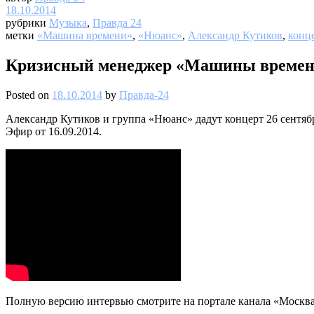
18.10.2014
рубрики
Музыка
,
Правда 24
метки
«Машина времени»
,
«Нюанс»
,
Александр Кутиков
,
конц
Кризисный менеджер «Машины време
Posted on
18.10.2014
by
Правда-24
Александр Кутиков и группа «Нюанс» дадут концерт 26 сентяб
Эфир от 16.09.2014.
Полную версию интервью смотрите на портале канала «Москва 2