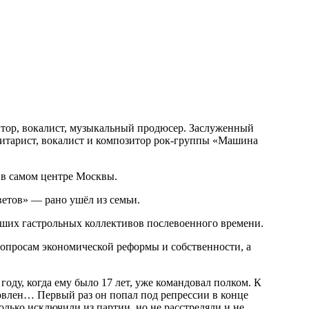
итор, вокалист, музыкальный продюсер. Заслуженный
-гитарист, вокалист и композитор рок-группы «Машина
 в самом центре Москвы.
етов» — рано ушёл из семьи.
чших гастрольных коллективов послевоенного времени.
вопросам экономической реформы и собственности, а
году, когда ему было 17 лет, уже командовал полком. К
овлен… Первый раз он попал под репрессии в конце
олько исключили из партии, но не расстреляли и не