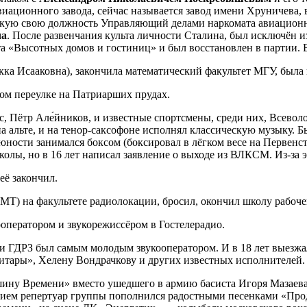
виационного завода, сейчас называется завод имени Хруничева,
окую свою должность Управляющий делами наркомата авиацион
ча
. После развенчания культа личности Сталина, был исключён из
еста «Высотных домов и гостиниц» и был восстановлен в партии.
кка Исааковна), закончила математический факультет МГУ, была
ом переулке на Патриарших прудах.
, Пётр Але́йников, и известные спортсмены, среди них, Всево
а альте, и на тенор-саксофоне исполнял классическую музыку. Б
В юности занимался боксом (боксировал в лёгком весе на Первен
лы, но в 16 лет написал заявление о выходе из ВЛКСМ. Из-за э
её закончил.
Т) на факультете радиолокации, бросил, окончил школу рабоч
кооператором и звукорежиссёром в Гостелерадио.
и ГДРЗ был самым молодым звукооператором. И в 18 лет выезжал
тары», Хелену Вондрачкову и других известных исполнителей.
шину Времени» вместо ушедшего в армию басиста Игоря Мазаева
ием репертуар группы пополнился радостными песенками «Продав