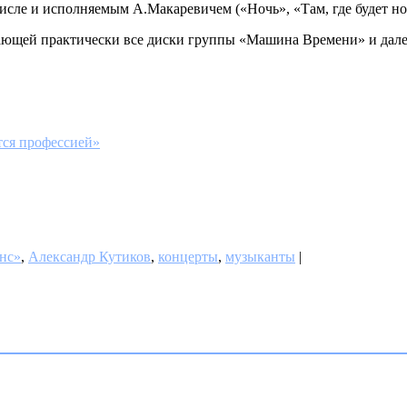
исле и исполняемым А.Макаревичем («Ночь», «Там, где будет но
скающей практически все диски группы «Машина Времени» и далек
тся профессией»
нс»
,
Александр Кутиков
,
концерты
,
музыканты
|