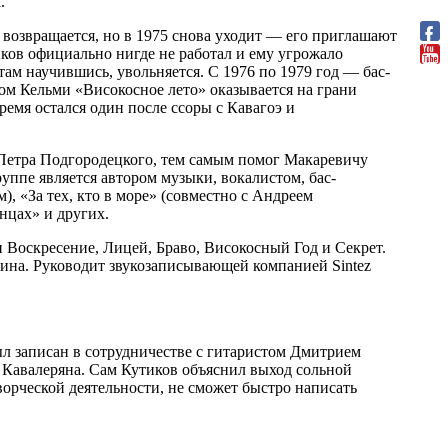
.
м возвращается, но в 1975 снова уходит — его приглашают
ков официально нигде не работал и ему угрожало
там научившись, увольняется. С 1976 по 1979 год — бас-
ом Кельми «Високосное лето» оказывается на грани
емя остался один после ссоры с Кавагоэ и
 Петра Подгородецкого, тем самым помог Макаревичу
ппе является автором музыки, вокалистом, бас-
, «За тех, кто в море» (совместно с Андреем
нцах» и других.
 Воскресение, Лицей, Браво, Високосный Год и Секрет.
ина. Руководит звукозаписывающей компанией Sintez
ыл записан в сотрудничестве с гитаристом Дмитрием
Кавалеряна. Сам Кутиков объяснил выход сольной
ворческой деятельности, не сможет быстро написать