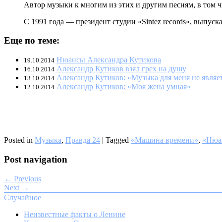
Автор музыки к многим из этих и другим песням, в том ч
С 1991 года — президент студии «Sintez records», выпу
Еще по теме:
Нюансы Александра Кутикова
19.10.2014
Александр Кутиков взял грех на душу
16.10.2014
Александр Кутиков: «Музыка для меня не являе
13.10.2014
Александр Кутиков: «Моя жена умная»
12.10.2014
Posted in
Музыка
,
Правда 24
|
Tagged
«Машина времени»
,
«Нюа
Post navigation
← Previous
Next →
Случайное
Неизвестные факты о Ленине