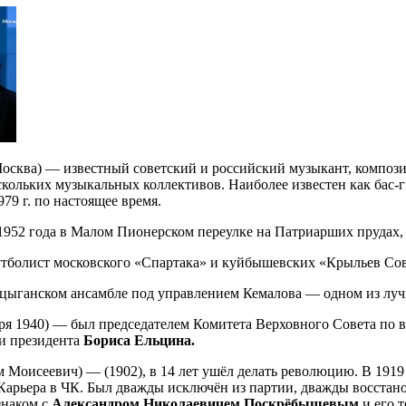
 Москва) — известный советский и российский музыкант, композ
ескольких музыкальных коллективов. Наиболее известен как бас
979 г. по настоящее время.
 1952 года в Малом Пионерском переулке на Патриарших прудах,
утболист московского «Спартака» и куйбышевских «Крыльев Сов
 в цыганском ансамбле под управлением Кемалова — одном из лу
бря 1940) — был председателем Комитета Верховного Совета по 
и президента
Бориса Ельцина.
 Моисеевич) — (1902), в 14 лет ушёл делать революцию. В 1919 
 Карьера в ЧК. Был дважды исключён из партии, дважды восстан
знаком с
Александром Николаевичем Поскрёбышевым
и его т