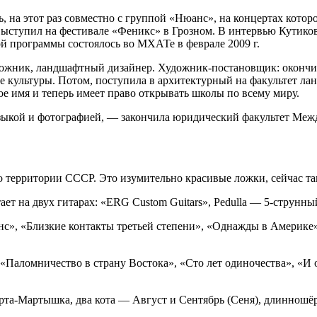
, на этот раз совместно с группой «Нюанс», на концертах котор
ступил на фестивале «Феникс» в Грозном. В интервью Кутиков 
й программы состоялось во МХАТе в феврале 2009 г.
жник, ландшафтный дизайнер. Художник-постановщик: окончи
те культуры. Потом, поступила в архитектурный на факультет л
ое имя и теперь имеет право открывать школы по всему миру.
музыкой и фотографией, — закончила юридический факультет Ме
о территории СССР. Это изумительно красивые ложки, сейчас та
ает на двух гитарах: «ERG Custom Guitars», Pedulla — 5-струнны
», «Близкие контакты третьей степени», «Однажды в Америке»,
«Паломничество в страну Востока», «Сто лет одиночества», «И 
а-Мартышка, два кота — Август и Сентябрь (Сеня), длинношёр