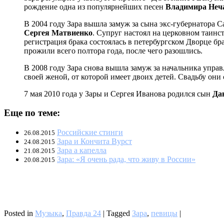
рождение одна из популярнейших песен
Владимира Неч
В 2004 году Зара вышла замуж за сына экс-губернатора 
Сергея Матвиенко
. Супруг настоял на церковном таинс
регистрация брака состоялась в петербургском Дворце бр
прожили всего полтора года, после чего разошлись.
В 2008 году Зара снова вышла замуж за начальника упр
своей женой, от которой имеет двоих детей. Свадьбу они
7 мая 2010 года у Зары и Сергея Иванова родился сын
Да
Еще по теме:
Российские стинги
26.08.2015
Зара и Кончита Вурст
24.08.2015
Зара а капелла
21.08.2015
Зара: «Я очень рада, что живу в России»
20.08.2015
Posted in
Музыка
,
Правда 24
|
Tagged
Зара
,
певицы
|