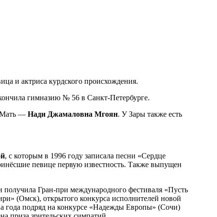
вица и актриса курдского происхождения.
Окончила гимназию № 56 в Санкт-Петербурге.
. Мать —
Нади Джамаловна Мгоян
. У Зары также есть
ой
, с которым в 1996 году записала песни «Сердце
принёсшие певице первую известность. Также выпущен
 и получила Гран-при международного фестиваля «Пусть
ири» (Омск), открытого конкурса исполнителей новой
ва года подряд на конкурсе «Надежды Европы» (Сочи)
ена приза зрительских симпатий.