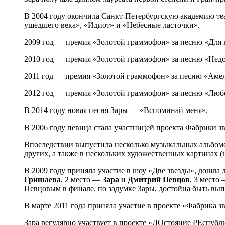
В 2004 году окончила Санкт-Петербургскую академию теат
ушедшего века», «Идиот» и «Небесные ласточки».
2009 год — премия «Золотой граммофон» за песню «Для 
2010 год — премия «Золотой граммофон» за песню «Нед
2011 год — премия «Золотой граммофон» за песню «Аме
2012 год — премия «Золотой граммофон» за песню «Любо
В 2014 году новая песня Зары — «Вспоминай меня».
В 2006 году певица стала участницей проекта Фабрики з
Впоследствии выпустила несколько музыкальных альбомо
других, а также в нескольких художественных картинах
В 2009 году приняла участие в шоу «Две звезды», дошла д
Гришаева
, 2 место —
Зара
и
Дмитрий Певцов
, 3 место
Певцовым в финале, по задумке Зары, достойна быть вы
В марте 2011 года приняла участие в проекте «Фабрика з
Зара регулярно участвует в проекте «ДОстояние РЕспубли