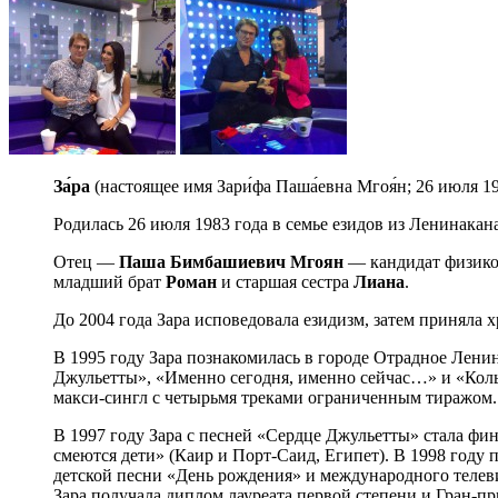
За́ра
(настоящее имя Зари́фа Паша́евна Мгоя́н; 26 июля 
Родилась 26 июля 1983 года в семье езидов из Ленинака
Отец —
Паша Бимбашиевич Мгоян
— кандидат физико
младший брат
Роман
и старшая сестра
Лиана
.
До 2004 года Зара исповедовала езидизм, затем приняла 
В 1995 году Зара познакомилась в городе Отрадное Лен
Джульетты», «Именно сегодня, именно сейчас…» и «Колы
макси-сингл с четырьмя треками ограниченным тиражом.
В 1997 году Зара с песней «Сердце Джульетты» стала фи
смеются дети» (Каир и Порт-Саид, Египет). В 1998 году
детской песни «День рождения» и международного телев
Зара получала диплом лауреата первой степени и Гран-пр