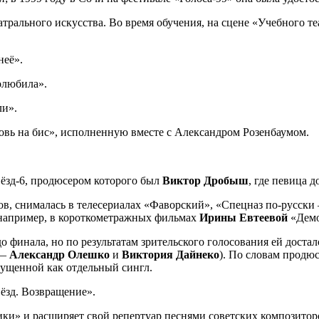
рального искусства. Во время обучения, на сцене «Учебного теа
неё».
олюбила».
ли».
вь на бис», исполненную вместе с Александром Розенбаумом.
вёзд-6, продюсером которого был
Виктор Дробыш
, где певица д
в, снималась в телесериалах «Фаворский», «Спецназ по-русски
 (например, в короткометражных фильмах
Ирины Евтеевой
«Демо
о финала, но по результатам зрительского голосования ей достал
 —
Александр Олешко
и
Виктория Дайнеко
). По словам продю
пущенной как отдельный сингл.
вёзд. Возвращение».
ки» и расширяет свой репертуар песнями советских композиторо