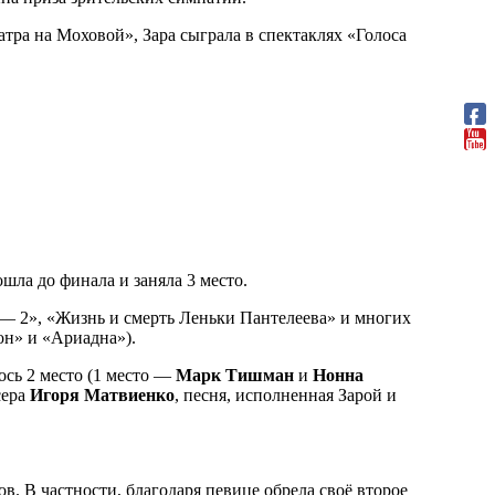
тра на Моховой», Зара сыграла в спектаклях «Голоса
ошла до финала и заняла 3 место.
 — 2», «Жизнь и смерть Леньки Пантелеева» и многих
н» и «Ариадна»).
ось 2 место (1 место —
Марк Тишман
и
Нонна
сера
Игоря Матвиенко
, песня, исполненная Зарой и
в. В частности, благодаря певице обрела своё второе