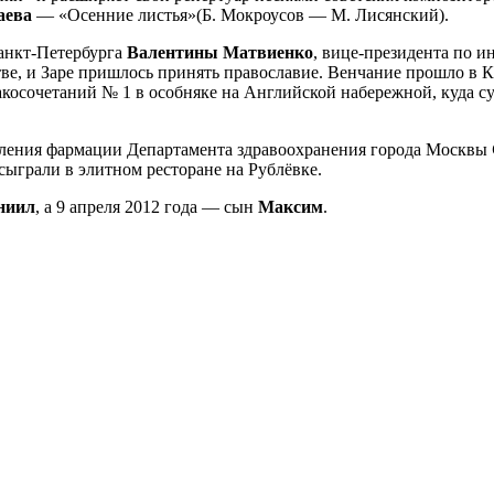
аева
— «Осенние листья»(Б. Мокроусов — М. Лисянский).
Санкт-Петербурга
Валентины Матвиенко
, вице-президента по 
тве, и Заре пришлось принять православие. Венчание прошло в 
акосочетаний № 1 в особняке на Английской набережной, куда с
авления фармации Департамента здравоохранения города Москвы
 сыграли в элитном ресторане на Рублёвке.
ниил
, а 9 апреля 2012 года — сын
Максим
.