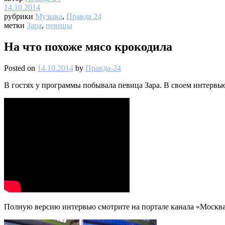
14.10.2014
рубрики
Музыка
,
Правда 24
метки
Зара
,
певицы
На что похоже мясо крокодила
Posted on
14.10.2014
by
Правда-24
В гостях у программы побывала певица Зара. В своем интервью 
Полную версию интервью смотрите на портале канала «Москва 2