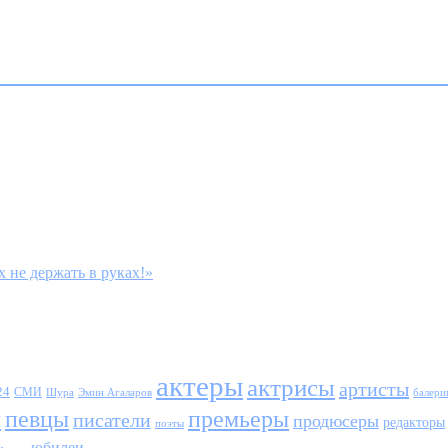
 не держать в руках!»
актеры
актрисы
артисты
24
СМИ
Шура
балери
Эмин Агаларов
ы
певцы
премьеры
писатели
продюсеры
редакторы
поэты
юбилеи