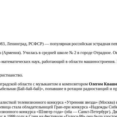
1983, Ленинград, РСФСР) — популярная российская эстрадная пе
на (Армения). Училась в средней школе № 2 в городе Отрадное. 
-математических наук, работающий в области машиностроения
христианство.
инградской области с музыкантом и композитором
Олегом Кваш
бельная (Бай-бай-бай)», попавшие в ротации радиостанций и 
налисткой телевизионного конкурса «Утренняя звезда» (Москва)
 певица стала обладательницей Гран-при конкурса «Надежды Сиб
изионного конкурса «Шлягер года» (оба — Санкт-Петербург). Д
и; в 1999 году в Сочи на фестивале «Голоса-99» она была удосто