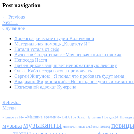
Post navigation
← Previous
Next →
Случайное
Хореографические студии Волочковой
Материальная помощь „Квартету И“
Натали устала от себя
Вячеслав Солдатенков: «Моя первая книжка плоха»
Непоседа Настя
Гребенщикова защищает ненормативную лексику
Ольга Кабо всегда готова промолчать
Сергей Жигунов: «Я понял что пробовать будут меня»
Владимир Жириновский: «Не пить, не курить и животных
Невъездной адвокат Кучерена
Refresh...
Метки
«Квартет И»
«Машина времени»
Правда24
Правда 
ВИА Гра
Захар Прилепин
музыканты
певиц
музыка
певец
мюзиклы
новые альбомы
театры
телеведущие
фильмы