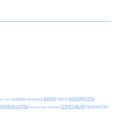
кино
концерты
книги
журналы
дизайнеры
ны
дети
режиссеры
спектакли
творчество
сериалы
рок-группы