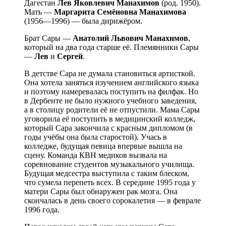
Дагестан
Лев Яковлевич Манахимов
(род. 1950).
Мать —
Маргарита Семёновна Манахимова
(1956—1996) — была дирижёром.
Брат Сары —
Анатолий Львович Манахимов
,
который на два года старше её. Племянники Сары
—
Лев
и
Сергей
.
В детстве Сара не думала становиться артисткой.
Она хотела заняться изучением английского языка
и поэтому намеревалась поступить на филфак. Но
в Дербенте не было нужного учебного заведения,
а в столицу родители её не отпустили. Мама Сары
уговорила её поступить в медицинский колледж,
который Сара закончила с красным дипломом (в
годы учёбы она была старостой). Учась в
колледже, будущая певица впервые вышла на
сцену. Команда КВН медиков вызвала на
соревнование студентов музыкального училища.
Будущая медсестра выступила с таким блеском,
что сумела перепеть всех. В середине 1995 года у
матери Сары был обнаружен рак мозга. Она
скончалась в день своего сорокалетия — в феврале
1996 года.