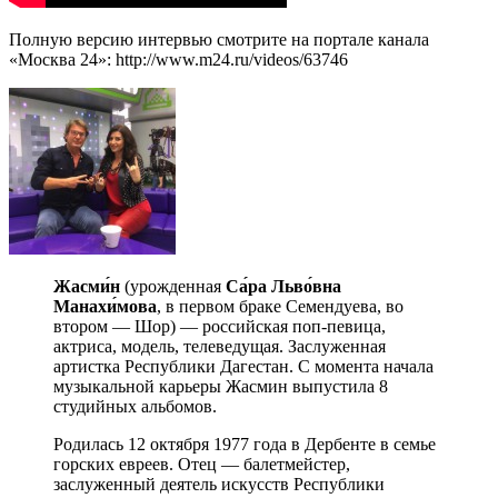
Полную версию интервью смотрите на портале канала
«Москва 24»: http://www.m24.ru/videos/63746
Жасми́н
(урожденная
Са́ра Льво́вна
Манахи́мова
, в первом браке Семендуева, во
втором — Шор) — российская поп-певица,
актриса, модель, телеведущая. Заслуженная
артистка Республики Дагестан. С момента начала
музыкальной карьеры Жасмин выпустила 8
студийных альбомов.
Родилась 12 октября 1977 года в Дербенте в семье
горских евреев. Отец — балетмейстер,
заслуженный деятель искусств Республики