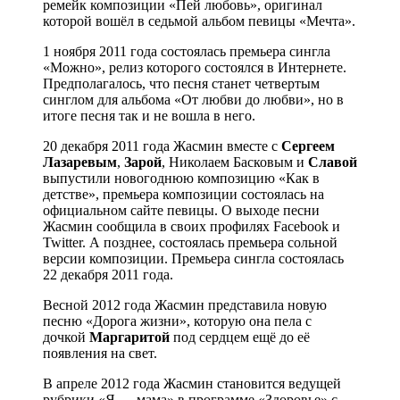
ремейк композиции «Пей любовь», оригинал
которой вошёл в седьмой альбом певицы «Мечта».
1 ноября 2011 года состоялась премьера сингла
«Можно», релиз которого состоялся в Интернете.
Предполагалось, что песня станет четвертым
синглом для альбома «От любви до любви», но в
итоге песня так и не вошла в него.
20 декабря 2011 года Жасмин вместе с
Сергеем
Лазаревым
,
Зарой
, Николаем Басковым и
Славой
выпустили новогоднюю композицию «Как в
детстве», премьера композиции состоялась на
официальном сайте певицы. О выходе песни
Жасмин сообщила в своих профилях Facebook и
Twitter. А позднее, состоялась премьера сольной
версии композиции. Премьера сингла состоялась
22 декабря 2011 года.
Весной 2012 года Жасмин представила новую
песню «Дорога жизни», которую она пела с
дочкой
Маргаритой
под сердцем ещё до её
появления на свет.
В апреле 2012 года Жасмин становится ведущей
рубрики «Я — мама» в программе «Здоровье» с