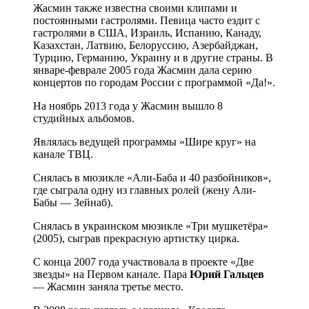
Жасмин также известна своими клипами и
постоянными гастролями. Певица часто ездит с
гастролями в США, Израиль, Испанию, Канаду,
Казахстан, Латвию, Белоруссию, Азербайджан,
Турцию, Германию, Украину и в другие страны. В
январе-феврале 2005 года Жасмин дала серию
концертов по городам России с программой «Да!».
На ноябрь 2013 года у Жасмин вышло 8
студийных альбомов.
Являлась ведущей программы «Шире круг» на
канале ТВЦ.
Снялась в мюзикле «Али-Баба и 40 разбойников»,
где сыграла одну из главных ролей (жену Али-
Бабы — Зейнаб).
Снялась в украинском мюзикле «Три мушкетёра»
(2005), сыграв прекрасную артистку цирка.
С конца 2007 года участвовала в проекте «Две
звезды» на Первом канале. Пара
Юрий Гальцев
— Жасмин заняла третье место.