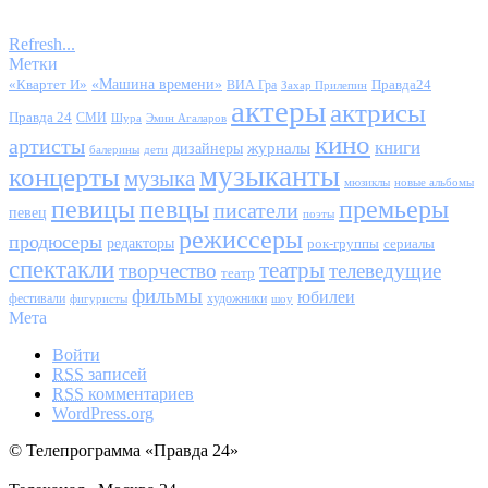
Refresh...
Метки
«Квартет И»
«Машина времени»
Правда24
ВИА Гра
Захар Прилепин
актеры
актрисы
Правда 24
СМИ
Шура
Эмин Агаларов
кино
артисты
книги
журналы
дизайнеры
балерины
дети
музыканты
концерты
музыка
мюзиклы
новые альбомы
певицы
певцы
премьеры
писатели
певец
поэты
режиссеры
продюсеры
редакторы
сериалы
рок-группы
спектакли
театры
творчество
телеведущие
театр
фильмы
юбилеи
фестивали
художники
фигуристы
шоу
Мета
Войти
RSS
записей
RSS
комментариев
WordPress.org
© Телепрограмма «Правда 24»