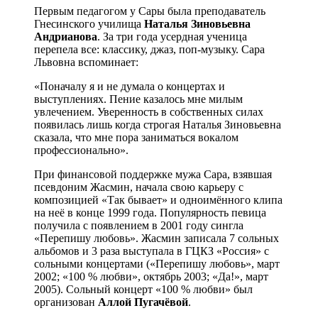
Первым педагогом у Сары была преподаватель
Гнесинского училища
Наталья Зиновьевна
Андрианова
. За три года усердная ученица
перепела все: классику, джаз, поп-музыку. Сара
Львовна вспоминает:
«Поначалу я и не думала о концертах и
выступлениях. Пение казалось мне милым
увлечением. Уверенность в собственных силах
появилась лишь когда строгая Наталья Зиновьевна
сказала, что мне пора заниматься вокалом
профессионально».
При финансовой поддержке мужа Сара, взявшая
псевдоним Жасмин, начала свою карьеру с
композицией «Так бывает» и одноимённого клипа
на неё в конце 1999 года. Популярность певица
получила с появлением в 2001 году сингла
«Перепишу любовь». Жасмин записала 7 сольных
альбомов и 3 раза выступала в ГЦКЗ «Россия» с
сольными концертами («Перепишу любовь», март
2002; «100 % любви», октябрь 2003; «Да!», март
2005). Сольный концерт «100 % любви» был
организован
Аллой Пугачёвой
.