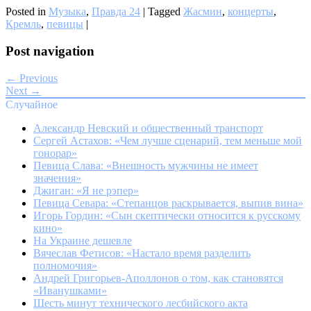
Posted in
Музыка
,
Правда 24
|
Tagged
Жасмин
,
концерты
,
Кремль
,
певицы
|
Post navigation
← Previous
Next →
Случайное
Александр Невский и общественный транспорт
Сергей Астахов: «Чем лучше сценарий, тем меньше мой
гонорар»
Певица Слава: «Внешность мужчины не имеет
значения»
Джиган: «Я не рэпер»
Певица Севара: «Степанцов раскрывается, выпив вина»
Игорь Гордин: «Сын скептически относится к русскому
кино»
На Украине дешевле
Вячеслав Фетисов: «Настало время разделить
полномочия»
Андрей Григорьев-Аполлонов о том, как становятся
«Иванушками»
Шесть минут технического лесбийского акта