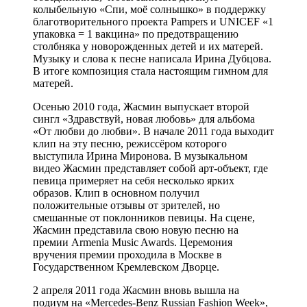
колыбельную «Спи, моё солнышко» в поддержку
благотворительного проекта Pampers и UNICEF «1
упаковка = 1 вакцина» по предотвращению
столбняка у новорожденных детей и их матерей.
Музыку и слова к песне написала Ирина Дубцова.
В итоге композиция стала настоящим гимном для
матерей.
Осенью 2010 года, Жасмин выпускает второй
сингл «Здравствуй, новая любовь» для альбома
«От любви до любви». В начале 2011 года выходит
клип на эту песню, режиссёром которого
выступила Ирина Миронова. В музыкальном
видео Жасмин представляет собой арт-объект, где
певица примеряет на себя несколько ярких
образов. Клип в основном получил
положительные отзывы от зрителей, но
смешанные от поклонников певицы. На сцене,
Жасмин представила свою новую песню на
премии Armenia Music Awards. Церемония
вручения премии проходила в Москве в
Государственном Кремлевском Дворце.
2 апреля 2011 года Жасмин вновь вышла на
подиум на «Mercedes-Benz Russian Fashion Week»,