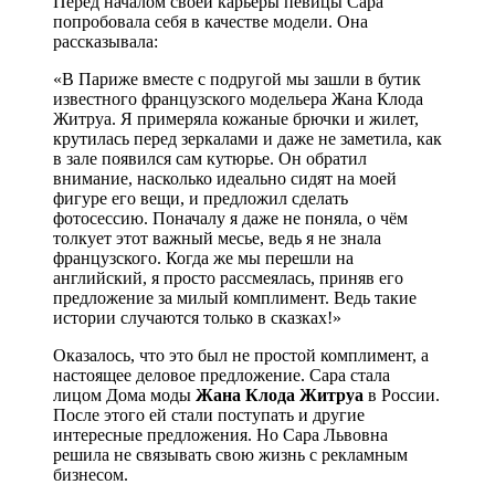
Перед началом своей карьеры певицы Сара
попробовала себя в качестве модели. Она
рассказывала:
«В Париже вместе с подругой мы зашли в бутик
известного французского модельера Жана Клода
Житруа. Я примеряла кожаные брючки и жилет,
крутилась перед зеркалами и даже не заметила, как
в зале появился сам кутюрье. Он обратил
внимание, насколько идеально сидят на моей
фигуре его вещи, и предложил сделать
фотосессию. Поначалу я даже не поняла, о чём
толкует этот важный месье, ведь я не знала
французского. Когда же мы перешли на
английский, я просто рассмеялась, приняв его
предложение за милый комплимент. Ведь такие
истории случаются только в сказках!»
Оказалось, что это был не простой комплимент, а
настоящее деловое предложение. Сара стала
лицом Дома моды
Жана Клода Житруа
в России.
После этого ей стали поступать и другие
интересные предложения. Но Сара Львовна
решила не связывать свою жизнь с рекламным
бизнесом.