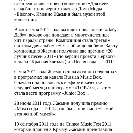
где представляла новую коллекцию «Для неё»
свадебных и вечерних платьев Дома Моды
«Eleonor». Именно Жасмин была музой этой
коллекции.
В конце мая 2011 года выходит новая песня «Лабу-
Дабу», вскоре она попадает в многочисленные
хит-парады страны. Композиция стала третьим
синглом для альбома «От любви до любви». За эту
композицию Жасмин получила две премии: «20
лучших песен-2011» (по версии проекта Первого
канала «Красная Звезда») и «Песня года — 2011».
С мая 2011 года Жасмин стала активно появляться
в программах на канале Russian Music Box.
Сначала она появлялась в эфире в качестве
ведущей месяца в программе «ТОР-10», а затем
стала вести программу «Junior Box».
28 июня 2011 года Жасмин получила премию
«Мама года — 2011», где была признана «Самой
утонченной мамой».
10 сентября 2011 года на Crimea Music Fest 2011,
который прошёл в Крыму, Жасмин представила