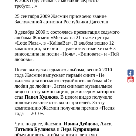
В 2008 году снялась с мюзикле «Красота
требует…»
25 сентября 2009 Жасмин присвоено звание
Заслуженной артистки Республики Дагестан.
8 декабря 2009 г. состоялась презентация седьмого
альбома Жасмин «Мечта» на 21 этаже центра
«Lotte Plaza», в «KalinaBar». В альбом вошло 12
композиций, все они — уже известные хиты + 3
видеоклипа на песни «Ночь», «Виновата» и «Пей
любовь».
После выпуска седьмого альбома, весной 2010
года Жасмин выпускает первый сингл «Не
жалею» для восьмого студийного альбома «От
любви до любви». Затем снимает музыкальное
видео на эту композицию, режиссером которого
стал
Павел Худяков
. В целом видео получило
положительные отзывы от зрителей. За эту
композицию Жасмин получила премию «Песня
года — 2010».
Чуть позднее, Жасмин,
Ирина Дубцова
,
Алсу
,
Татьяна Буланова
и
Лера Кудрявцева
объединились, чтобы записать детскую